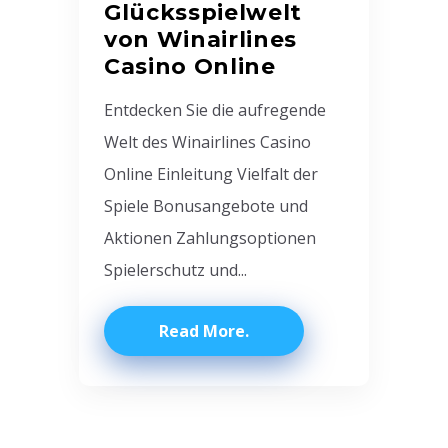
Glücksspielwelt
von Winairlines
Casino Online
Entdecken Sie die aufregende
Welt des Winairlines Casino
Online Einleitung Vielfalt der
Spiele Bonusangebote und
Aktionen Zahlungsoptionen
Spielerschutz und...
Read More