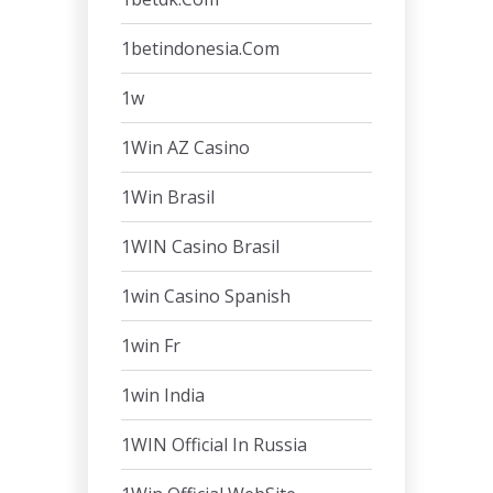
1betindonesia.com
1w
1Win AZ Casino
1Win Brasil
1WIN Casino Brasil
1win Casino Spanish
1win Fr
1win India
1WIN Official In Russia