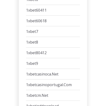
1xbet60411
1xbet60618
1xbet7
1xbet8
1xbet80412
1xbet9
1xbetcasinoca.net
1xbetcasinoportugal.com
1xbetcm.net