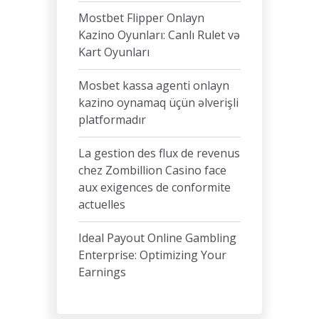
Mostbet Flipper Onlayn
Kazino Oyunları: Canlı Rulet və
Kart Oyunları
Mosbet kassa agenti onlayn
kazino oynamaq üçün əlverişli
platformadır
La gestion des flux de revenus
chez Zombillion Casino face
aux exigences de conformite
actuelles
Ideal Payout Online Gambling
Enterprise: Optimizing Your
Earnings