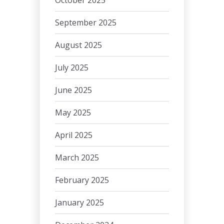
October 2025
September 2025
August 2025
July 2025
June 2025
May 2025
April 2025
March 2025
February 2025
January 2025