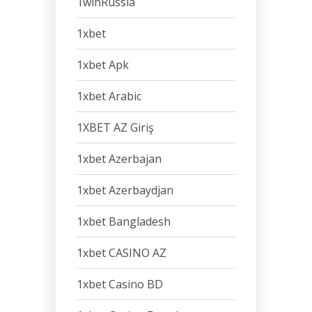
1winRussia
1xbet
1xbet Apk
1xbet Arabic
1XBET AZ Giriş
1xbet Azerbajan
1xbet Azerbaydjan
1xbet Bangladesh
1xbet CASINO AZ
1xbet Casino BD