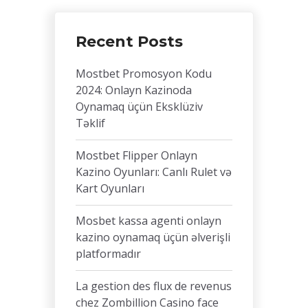
Recent Posts
Mostbet Promosyon Kodu
2024: Onlayn Kazinoda
Oynamaq üçün Eksklüziv
Təklif
Mostbet Flipper Onlayn
Kazino Oyunları: Canlı Rulet və
Kart Oyunları
Mosbet kassa agenti onlayn
kazino oynamaq üçün əlverişli
platformadır
La gestion des flux de revenus
chez Zombillion Casino face