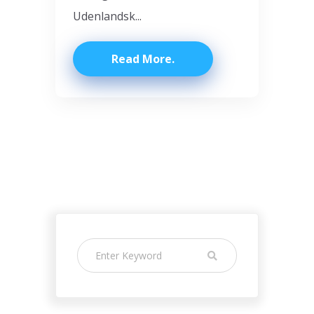
Udenlandsk...
Read More