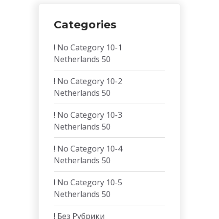
Categories
! No Category 10-1
Netherlands 50
! No Category 10-2
Netherlands 50
! No Category 10-3
Netherlands 50
! No Category 10-4
Netherlands 50
! No Category 10-5
Netherlands 50
! Без Рубрики