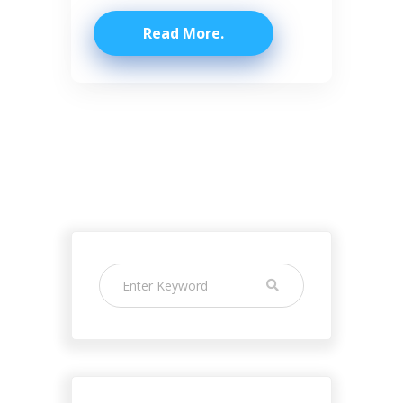
Read More