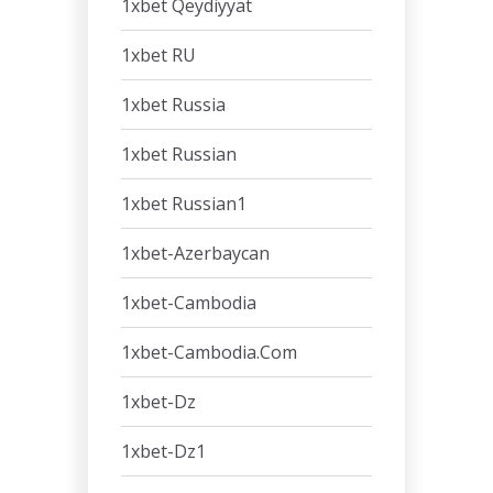
1xbet Qeydiyyat
1xbet RU
1xbet Russia
1xbet Russian
1xbet Russian1
1xbet-Azerbaycan
1xbet-Cambodia
1xbet-Cambodia.com
1xbet-Dz
1xbet-Dz1