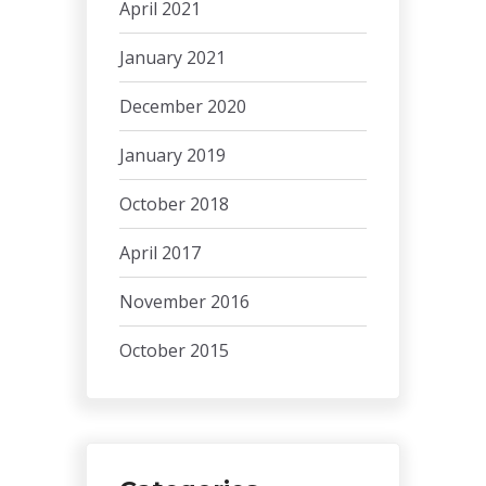
April 2021
January 2021
December 2020
January 2019
October 2018
April 2017
November 2016
October 2015