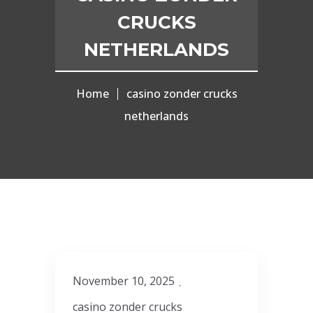
CRUCKS
NETHERLANDS
Home
casino zonder crucks
netherlands
November 10, 2025
casino zonder crucks