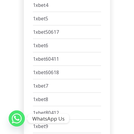
1xbet4
1xbet5
1xbet50617
1xbet6
1xbet60411
1xbet60618
1xbet7
1xbet8
1xbet80412
WhatsApp Us
1xbet9