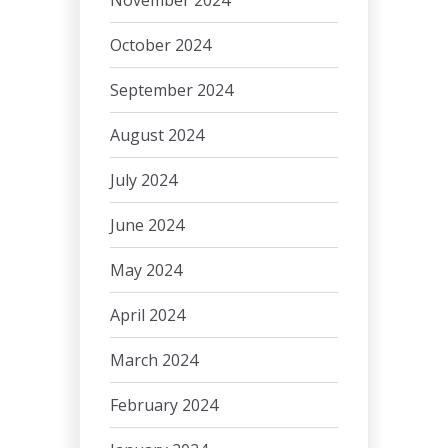
October 2024
September 2024
August 2024
July 2024
June 2024
May 2024
April 2024
March 2024
February 2024