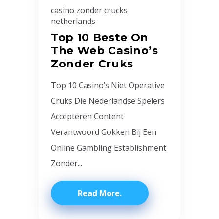
casino zonder crucks
netherlands
Top 10 Beste On
The Web Casino’s
Zonder Cruks
Top 10 Casino’s Niet Operative
Cruks Die Nederlandse Spelers
Accepteren Content
Verantwoord Gokken Bij Een
Online Gambling Establishment
Zonder...
Read More