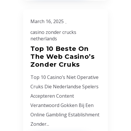
March 16, 2025
casino zonder crucks
netherlands
Top 10 Beste On
The Web Casino’s
Zonder Cruks
Top 10 Casino’s Niet Operative
Cruks Die Nederlandse Spelers
Accepteren Content
Verantwoord Gokken Bij Een
Online Gambling Establishment
Zonder...