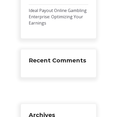
Ideal Payout Online Gambling
Enterprise: Optimizing Your
Earnings
Recent Comments
Archives