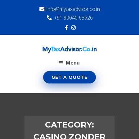
info@mytaxadvisor.co.in
+91 90040 63626
Menu
GET A QUOTE
CATEGORY:
CASINO ZONDER