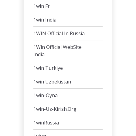
1win Fr
1win India
1WIN Official In Russia
1Win Official WebSite
India
1win Turkiye
1win Uzbekistan
1win-Oyna
1win-Uz-Kirish.org
1winRussia