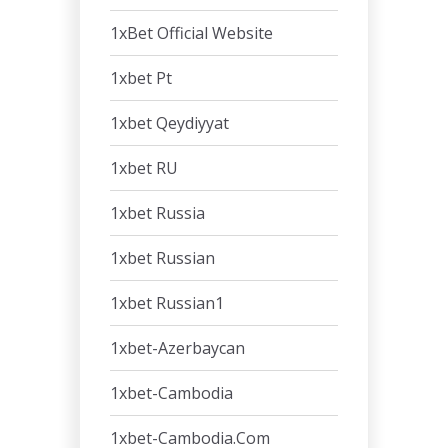
1xBet Official Website
1xbet Pt
1xbet Qeydiyyat
1xbet RU
1xbet Russia
1xbet Russian
1xbet Russian1
1xbet-Azerbaycan
1xbet-Cambodia
1xbet-Cambodia.com