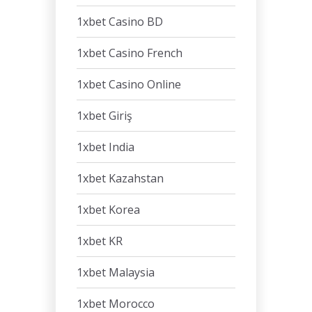
1xbet Casino BD
1xbet Casino French
1xbet Casino Online
1xbet Giriş
1xbet India
1xbet Kazahstan
1xbet Korea
1xbet KR
1xbet Malaysia
1xbet Morocco