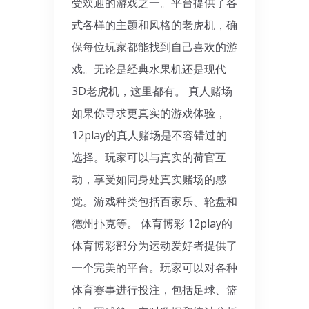
受欢迎的游戏之一。平台提供了各
式各样的主题和风格的老虎机，确
保每位玩家都能找到自己喜欢的游
戏。无论是经典水果机还是现代
3D老虎机，这里都有。 真人赌场
如果你寻求更真实的游戏体验，
12play的真人赌场是不容错过的
选择。玩家可以与真实的荷官互
动，享受如同身处真实赌场的感
觉。游戏种类包括百家乐、轮盘和
德州扑克等。 体育博彩 12play的
体育博彩部分为运动爱好者提供了
一个完美的平台。玩家可以对各种
体育赛事进行投注，包括足球、篮