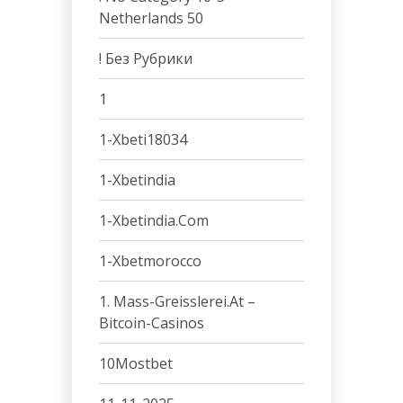
Netherlands 50
! Без Рубрики
1
1-Xbeti18034
1-Xbetindia
1-Xbetindia.com
1-Xbetmorocco
1. Mass-Greisslerei.at –
Bitcoin-Casinos
10Mostbet