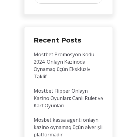
Recent Posts
Mostbet Promosyon Kodu
2024: Onlayn Kazinoda
Oynamaq üçün Eksklüziv
Təklif
Mostbet Flipper Onlayn
Kazino Oyunları: Canlı Rulet və
Kart Oyunları
Mosbet kassa agenti onlayn
kazino oynamaq üçün əlverişli
platformadır