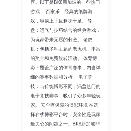
容。以下是BK8新加坡的一些热门
游戏： 百家乐：经典的纸牌游
戏，容易上手且趣味十足。 轮
盘：运气与技巧结合的经典游戏，
为玩家带来无尽的刺激。 老虎
机：包括多种主题的老虎机，丰富
的奖金和免费旋转活动。 体育博
彩：覆盖广泛的体育赛事，内含详
细的赛事数据和分析。 电子竞
技：与传统博彩不同，涵盖热门的
电子竞技赛事，吸引了众多年轻玩
家。 安全有保障的博彩环境 在选
择在线博彩平台时，安全性是玩家
最关心的问题之一。BK8新加坡非