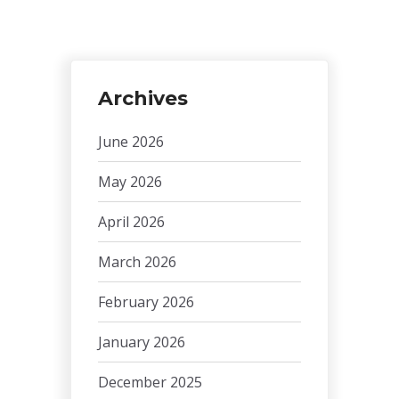
Archives
June 2026
May 2026
April 2026
March 2026
February 2026
January 2026
December 2025