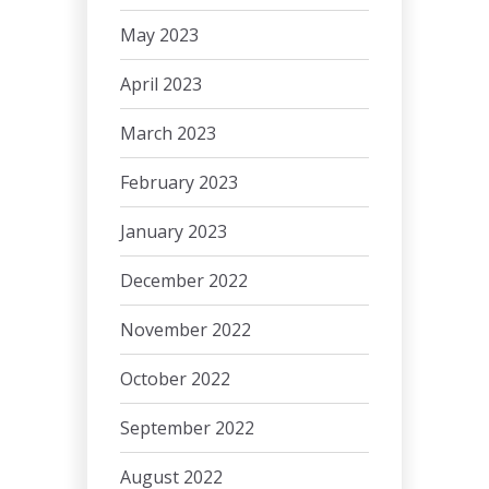
May 2023
April 2023
March 2023
February 2023
January 2023
December 2022
November 2022
October 2022
September 2022
August 2022