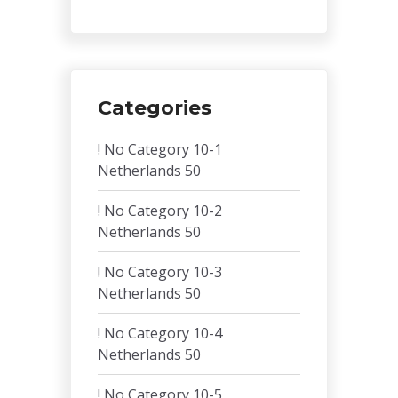
Categories
! No Category 10-1
Netherlands 50
! No Category 10-2
Netherlands 50
! No Category 10-3
Netherlands 50
! No Category 10-4
Netherlands 50
! No Category 10-5