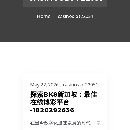
Home
casinoslot22051
May 22, 2026
casinoslot22051
探索BK8新加坡：最佳
在线博彩平台
-1820292636
在当今数字化迅速发展的时代，博