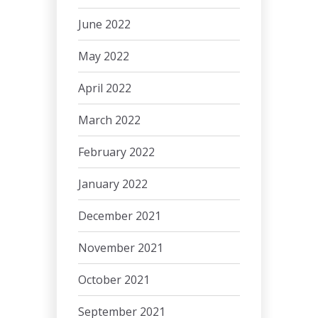
June 2022
May 2022
April 2022
March 2022
February 2022
January 2022
December 2021
November 2021
October 2021
September 2021