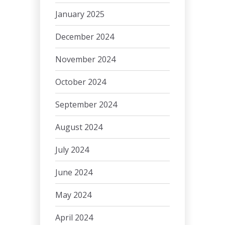
January 2025
December 2024
November 2024
October 2024
September 2024
August 2024
July 2024
June 2024
May 2024
April 2024