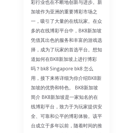
彩行业也在不断地创新与进步。新
加坡作为亚洲的重要博彩市场之
一，吸引了大量的在线玩家。在众
多的在线博彩平台中，BK8新加坡
凭借其出色的服务和丰富的游戏选
择，成为了玩家的首选平台。想知
道如何在BK8新加坡上进行博彩
吗？bk8 Singapore bk8 怎么
用，接下来将详细为你介绍BK8新
加坡的优势和特色。 BK8新加坡
简介 BK8新加坡是一家知名的在
线博彩平台，致力于为玩家提供安
全、可靠和公平的博彩体验。该平
台成立于多年以前，随着时间的推