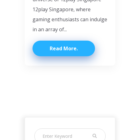
12play Singapore, where
gaming enthusiasts can indulge
in an array of...
Read More