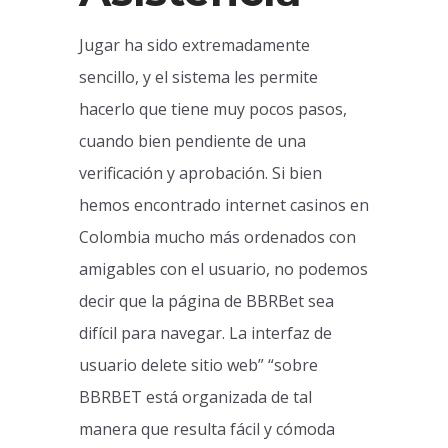
Jugar ha sido extremadamente
sencillo, y el sistema les permite
hacerlo que tiene muy pocos pasos,
cuando bien pendiente de una
verificación y aprobación. Si bien
hemos encontrado internet casinos en
Colombia mucho más ordenados con
amigables con el usuario, no podemos
decir que la página de BBRBet sea
difícil para navegar. La interfaz de
usuario delete sitio web” “sobre
BBRBET está organizada de tal
manera que resulta fácil y cómoda