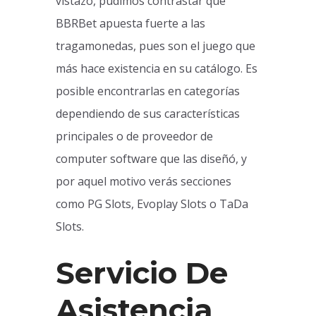
vistazo, pudimos contrastar que
BBRBet apuesta fuerte a las
tragamonedas, pues son el juego que
más hace existencia en su catálogo. Es
posible encontrarlas en categorías
dependiendo de sus características
principales o de proveedor de
computer software que las diseñó, y
por aquel motivo verás secciones
como PG Slots, Evoplay Slots o TaDa
Slots.
Servicio De
Asistencia