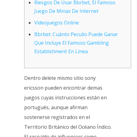
Riesgos De Usar Bbrbet, El Famoso
Juego De Minas De Internet
Videojuegos Online
Bbrbet: Cuánto Peculio Puede Ganar
Que Incluye El Famoso Gambling
Establishment En Línea
Dentro delete mismo sitio sony
ericsson pueden encontrar demas
juegos cuyas instrucciones están en
portugués, aunque afirman
sostenerse registrados en el
Territorio Británico del Océano Índico.
El respaldo de influencers como