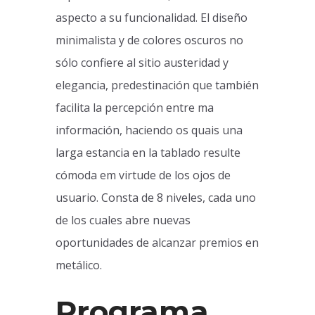
aspecto a su funcionalidad. El diseño
minimalista y de colores oscuros no
sólo confiere al sitio austeridad y
elegancia, predestinación que también
facilita la percepción entre ma
información, haciendo os quais una
larga estancia en la tablado resulte
cómoda em virtude de los ojos de
usuario. Consta de 8 niveles, cada uno
de los cuales abre nuevas
oportunidades de alcanzar premios en
metálico.
Programa