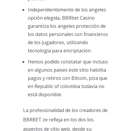
Independientemente de los angeles
opción elegida, BBRbet Casino
garantiza los angeles protección de
los datos personales con financieros
de los jugadores, utilizando
tecnología para encriptación.
Hemos podido constatar que incluso
en algunos países este sitio habilita
pagos y retiros con Bitcoin, piza que
en Republic of colombia todavía no
está disponible.
La profesionalidad de los creadores de
BBRBET ze refleja en los dos los
aspectos de sitio web, desde su