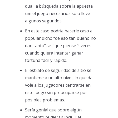
qual la búsqueda sobre la apuesta
um el juego necesarios sólo lleve
algunos segundos.
En este caso podría hacerle caso al
popular dicho “de eso tan bueno no
dan tanto”, así que piense 2 veces
cuando quiera intentar ganar
fortuna fácil y rápido.
El estrato de seguridad de sitio se
mantiene a un alto nivel, lo que da
voie a los jugadores centrarse en
este juego sin preocuparse por
posibles problemas.
Sería genial que sobre algún
momento pudieran incluir al