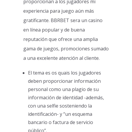
proporcionan a los jugadores mi
experiencia para juego aún más
gratificante. BBRBET sera un casino
en línea popular y de buena
reputación que ofrece una amplia
gama de juegos, promociones sumado
a una excelente atención al cliente.
El tema es os quais los jugadores
deben proporcionar información
personal como una plagio de su
información de identidad -además,
con una selfie sosteniendo la
identificación- y “un esquema
bancario o factura de servicio
público”.