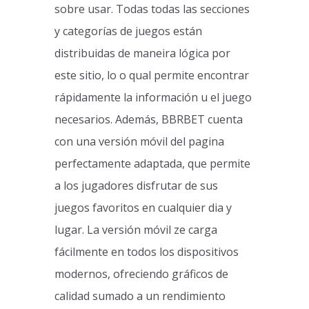
sobre usar. Todas todas las secciones
y categorías de juegos están
distribuidas de maneira lógica por
este sitio, lo o qual permite encontrar
rápidamente la información u el juego
necesarios. Además, BBRBET cuenta
con una versión móvil del pagina
perfectamente adaptada, que permite
a los jugadores disfrutar de sus
juegos favoritos en cualquier dia y
lugar. La versión móvil ze carga
fácilmente en todos los dispositivos
modernos, ofreciendo gráficos de
calidad sumado a un rendimiento