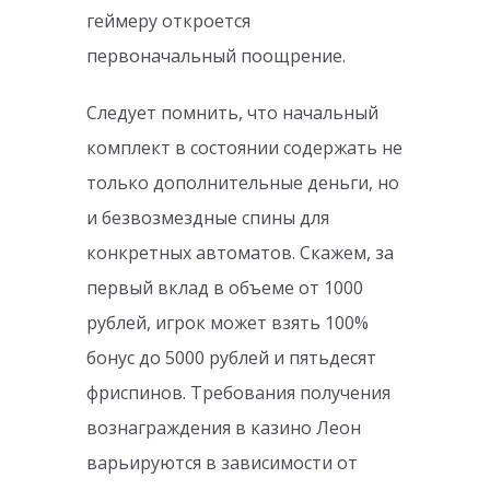
геймеру откроется
первоначальный поощрение.
Следует помнить, что начальный
комплект в состоянии содержать не
только дополнительные деньги, но
и безвозмездные спины для
конкретных автоматов. Скажем, за
первый вклад в объеме от 1000
рублей, игрок может взять 100%
бонус до 5000 рублей и пятьдесят
фриспинов. Требования получения
вознаграждения в казино Леон
варьируются в зависимости от