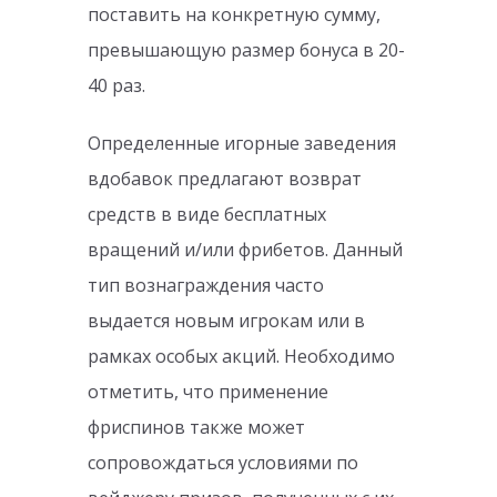
поставить на конкретную сумму,
превышающую размер бонуса в 20-
40 раз.
Определенные игорные заведения
вдобавок предлагают возврат
средств в виде бесплатных
вращений и/или фрибетов. Данный
тип вознаграждения часто
выдается новым игрокам или в
рамках особых акций. Необходимо
отметить, что применение
фриспинов также может
сопровождаться условиями по