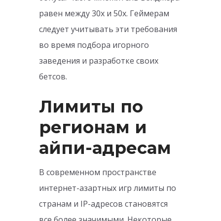
равен между 30x и 50x. Геймерам
следует учитывать эти требования
во время подбора игорного
заведения и разработке своих
бетсов.
Лимиты по
регионам и
айпи-адресам
В современном пространстве
интернет-азартных игр лимиты по
странам и IP-адресов становятся
все более значимыми. Некоторые