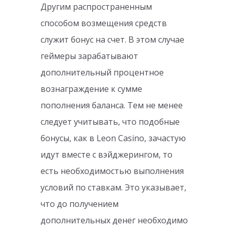
Другим распространенным
способом возмещения средств
служит бонус на счет. В этом случае
геймеры зарабатывают
дополнительный процентное
вознаграждение к сумме
пополнения баланса. Тем не менее
следует учитывать, что подобные
бонусы, как в Leon Casino, зачастую
идут вместе с вэйджерингом, то
есть необходимостью выполнения
условий по ставкам. Это указывает,
что до получением
дополнительных денег необходимо