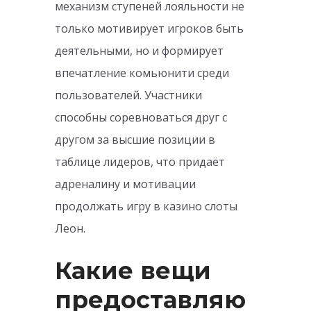
механизм ступеней лояльности не
только мотивирует игроков быть
деятельными, но и формирует
впечатление комьюнити среди
пользователей. Участники
способны соревноваться друг с
другом за высшие позиции в
таблице лидеров, что придаёт
адреналину и мотивации
продолжать игру в казино слоты
Леон.
Какие вещи
предоставляю