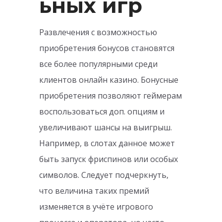
ьных игр
Развлечения с возможностью
приобретения бонусов становятся
все более популярными среди
клиентов онлайн казино. Бонусные
приобретения позволяют геймерам
воспользоваться доп. опциям и
увеличивают шансы на выигрыш.
Например, в слотах данное может
быть запуск фриспинов или особых
символов. Следует подчеркнуть,
что величина таких премий
изменяется в учёте игрового