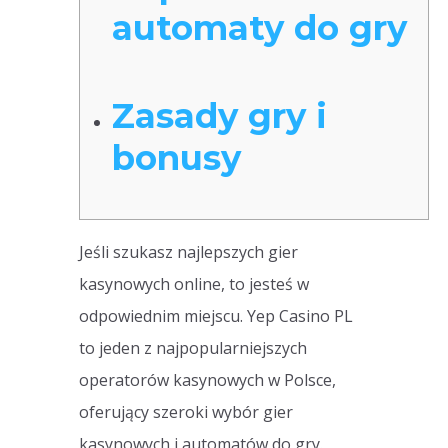
automaty do gry
Zasady gry i
bonusy
Jeśli szukasz najlepszych gier
kasynowych online, to jesteś w
odpowiednim miejscu. Yep Casino PL
to jeden z najpopularniejszych
operatorów kasynowych w Polsce,
oferujący szeroki wybór gier
kasynowych i automatów do gry.