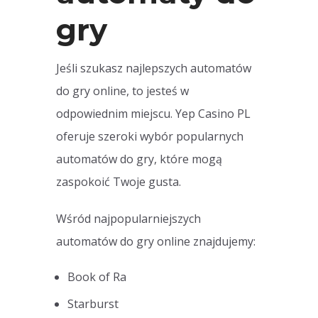
gry
Jeśli szukasz najlepszych automatów
do gry online, to jesteś w
odpowiednim miejscu. Yep Casino PL
oferuje szeroki wybór popularnych
automatów do gry, które mogą
zaspokoić Twoje gusta.
Wśród najpopularniejszych
automatów do gry online znajdujemy:
Book of Ra
Starburst