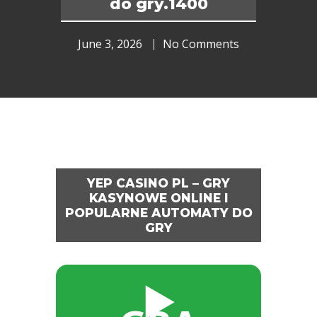
do gry.1400
June 3, 2026
No Comments
YEP CASINO PL – GRY
KASYNOWE ONLINE I
POPULARNE AUTOMATY DO
GRY
▶️