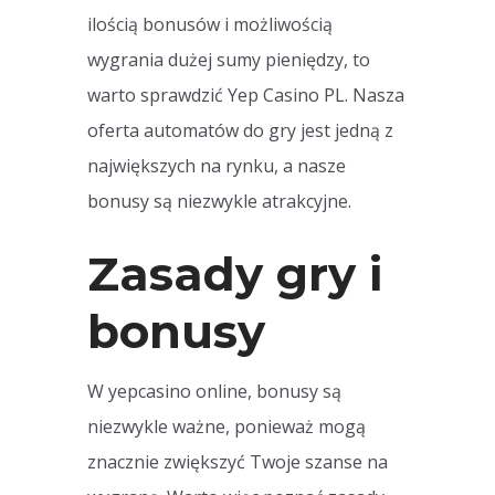
ilością bonusów i możliwością
wygrania dużej sumy pieniędzy, to
warto sprawdzić Yep Casino PL. Nasza
oferta automatów do gry jest jedną z
największych na rynku, a nasze
bonusy są niezwykle atrakcyjne.
Zasady gry i
bonusy
W yepcasino online, bonusy są
niezwykle ważne, ponieważ mogą
znacznie zwiększyć Twoje szanse na