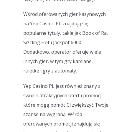
Wśród oferowanych gier kasynowych
na Yep Casino PL znajdują się
popularne tytuły, takie jak Book of Ra,
Sizzling Hot i Jackpot 6000.
Dodatkowo, operator oferuje wiele
innych gier, w tym gry karciane,
ruletke i gry z automaty.
Yep Casino PL jest również znany z
swoich atrakcyjnych ofert i promocji,
które mogą pomóc Ci zwiększyć Twoje
szanse na wygraną. Wśród
oferowanych promocji znajdują się