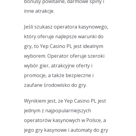
bonusy powitalne, darmowe spiny i
inne atrakcje.
Jeśli szukasz operatora kasynowego,
który oferuje najlepsze warunki do
gry, to Yep Casino PL jest idealnym
wyborem. Operator oferuje szeroki
wybór gier, atrakcyjne oferty i
promocje, a także bezpieczne i
zaufane środowisko do gry.
Wynikiem jest, że Yep Casino PL jest
jednym z najpopularniejszych
operatorów kasynowych w Polsce, a
jego gry kasynowe i automaty do gry