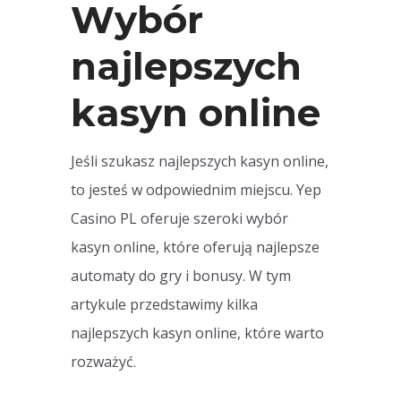
Wybór
najlepszych
kasyn online
Jeśli szukasz najlepszych kasyn online,
to jesteś w odpowiednim miejscu. Yep
Casino PL oferuje szeroki wybór
kasyn online, które oferują najlepsze
automaty do gry i bonusy. W tym
artykule przedstawimy kilka
najlepszych kasyn online, które warto
rozważyć.