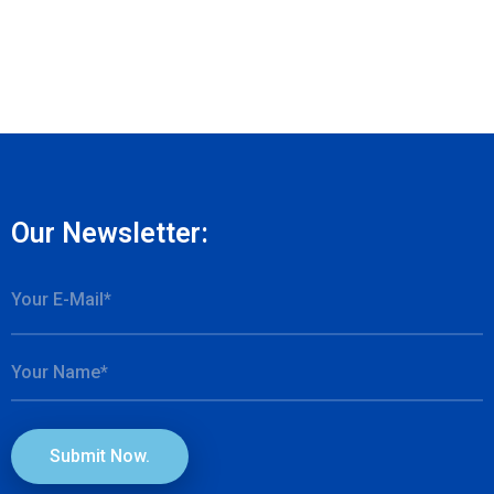
Our Newsletter:
Submit Now.