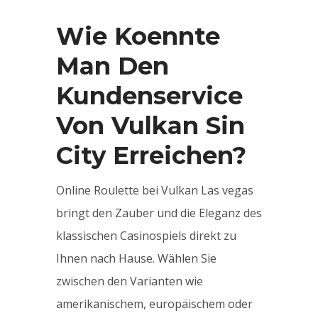
Wie Koennte
Man Den
Kundenservice
Von Vulkan Sin
City Erreichen?
Online Roulette bei Vulkan Las vegas
bringt den Zauber und die Eleganz des
klassischen Casinospiels direkt zu
Ihnen nach Hause. Wählen Sie
zwischen den Varianten wie
amerikanischem, europäischem oder