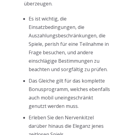
überzeugen.
Es ist wichtig, die
Einsatzbedingungen, die
Auszahlungsbeschränkungen, die
Spiele, perish für eine Teilnahme in
Frage besuchen, und andere
einschlägige Bestimmungen zu
beachten und sorgfältig zu prüfen.
Das Gleiche gilt für das komplette
Bonusprogramm, welches ebenfalls
auch mobil uneingeschränkt
genutzt werden muss.
Erleben Sie den Nervenkitzel
darüber hinaus die Eleganz jenes
zeitlosen Spiels.