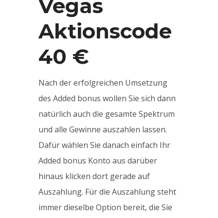
Vegas
Aktionscode
40 €
Nach der erfolgreichen Umsetzung
des Added bonus wollen Sie sich dann
natürlich auch die gesamte Spektrum
und alle Gewinne auszahlen lassen.
Dafür wählen Sie danach einfach Ihr
Added bonus Konto aus darüber
hinaus klicken dort gerade auf
Auszahlung. Für die Auszahlung steht
immer dieselbe Option bereit, die Sie