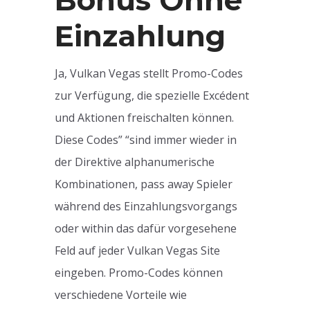
Einzahlung
Ja, Vulkan Vegas stellt Promo-Codes
zur Verfügung, die spezielle Excédent
und Aktionen freischalten können.
Diese Codes” “sind immer wieder in
der Direktive alphanumerische
Kombinationen, pass away Spieler
während des Einzahlungsvorgangs
oder within das dafür vorgesehene
Feld auf jeder Vulkan Vegas Site
eingeben. Promo-Codes können
verschiedene Vorteile wie