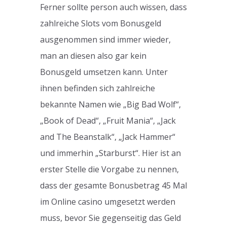
Ferner sollte person auch wissen, dass
zahlreiche Slots vom Bonusgeld
ausgenommen sind immer wieder,
man an diesen also gar kein
Bonusgeld umsetzen kann. Unter
ihnen befinden sich zahlreiche
bekannte Namen wie „Big Bad Wolf“,
„Book of Dead“, „Fruit Mania“, „Jack
and The Beanstalk“, „Jack Hammer“
und immerhin „Starburst“. Hier ist an
erster Stelle die Vorgabe zu nennen,
dass der gesamte Bonusbetrag 45 Mal
im Online casino umgesetzt werden
muss, bevor Sie gegenseitig das Geld