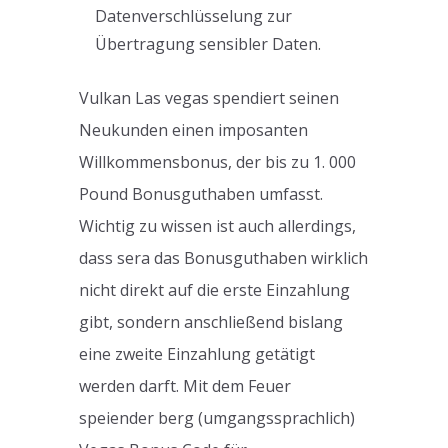
Datenverschlüsselung zur
Übertragung sensibler Daten.
Vulkan Las vegas spendiert seinen
Neukunden einen imposanten
Willkommensbonus, der bis zu 1. 000
Pound Bonusguthaben umfasst.
Wichtig zu wissen ist auch allerdings,
dass sera das Bonusguthaben wirklich
nicht direkt auf die erste Einzahlung
gibt, sondern anschließend bislang
eine zweite Einzahlung getätigt
werden darft. Mit dem Feuer
speiender berg (umgangssprachlich)