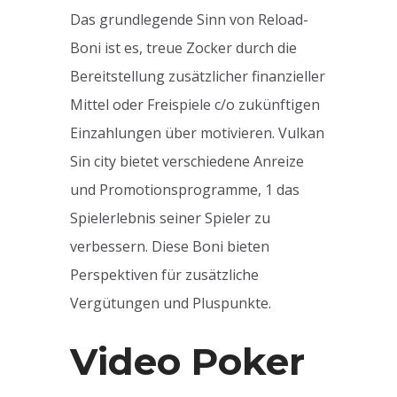
Das grundlegende Sinn von Reload-
Boni ist es, treue Zocker durch die
Bereitstellung zusätzlicher finanzieller
Mittel oder Freispiele c/o zukünftigen
Einzahlungen über motivieren. Vulkan
Sin city bietet verschiedene Anreize
und Promotionsprogramme, 1 das
Spielerlebnis seiner Spieler zu
verbessern. Diese Boni bieten
Perspektiven für zusätzliche
Vergütungen und Pluspunkte.
Video Poker