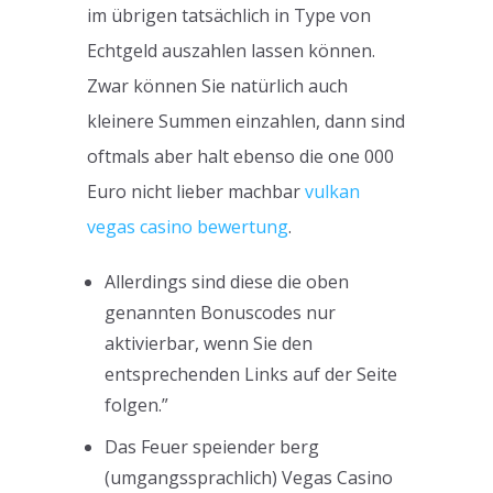
im übrigen tatsächlich in Type von
Echtgeld auszahlen lassen können.
Zwar können Sie natürlich auch
kleinere Summen einzahlen, dann sind
oftmals aber halt ebenso die one 000
Euro nicht lieber machbar
vulkan
vegas casino bewertung
.
Allerdings sind diese die oben
genannten Bonuscodes nur
aktivierbar, wenn Sie den
entsprechenden Links auf der Seite
folgen.”
Das Feuer speiender berg
(umgangssprachlich) Vegas Casino