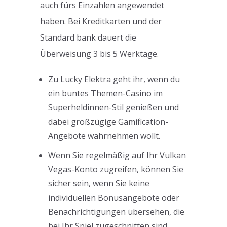
auch fürs Einzahlen angewendet
haben. Bei Kreditkarten und der
Standard bank dauert die
Überweisung 3 bis 5 Werktage.
Zu Lucky Elektra geht ihr, wenn du
ein buntes Themen-Casino im
Superheldinnen-Stil genießen und
dabei großzügige Gamification-
Angebote wahrnehmen wollt.
Wenn Sie regelmäßig auf Ihr Vulkan
Vegas-Konto zugreifen, können Sie
sicher sein, wenn Sie keine
individuellen Bonusangebote oder
Benachrichtigungen übersehen, die
bei Ihr Spiel zugeschnitten sind.