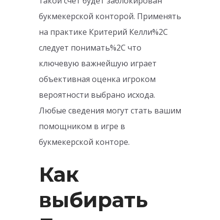
такой счет будет заблокирован
букмекерской конторой. Применять
на практике Критерий Келли%2C
следует понимать%2C что
ключевую важнейшую играет
объективная оценка игроком
вероятности выбрано исхода.
Любые сведения могут стать вашим
помощником в игре в
букмекерской конторе.
Как
выбирать