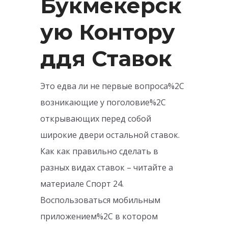
Букмекерск
ую Контору
ддя Ставок
Это едва ли не первые вопроса%2C
возникающие у поголовие%2C
открывающих перед собой
широкие двери остальной ставок.
Как как правильно сделать в
разных видах ставок – читайте а
материале Спорт 24.
Воспользоваться мобильным
приложением%2C в котором