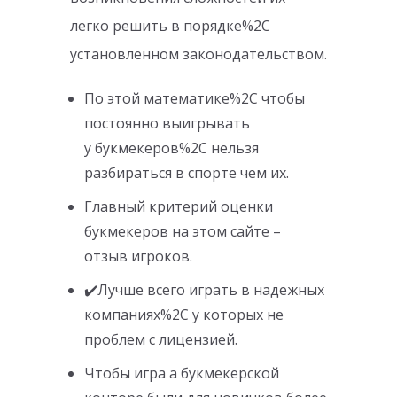
легко решить в порядке%2C
установленном законодательством.
По этой математике%2C чтобы
постоянно выигрывать
у букмекеров%2C нельзя
разбираться в спорте чем их.
Главный критерий оценки
букмекеров на этом сайте –
отзыв игроков.
✔️Лучше всего играть в надежных
компаниях%2C у которых не
проблем с лицензией.
Чтобы игра а букмекерской