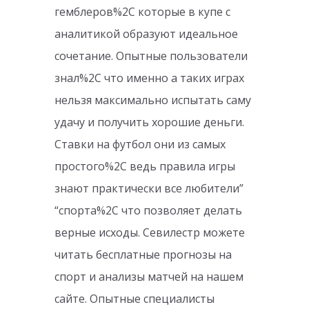
гемблеров%2C которые в купе с
аналитикой образуют идеальное
сочетание. Опытные пользователи
знал%2C что именно а таких играх
нельзя максимально испытать саму
удачу и получить хорошие деньги.
Ставки на футбол они из самых
простого%2C ведь правила игры
знают практически все любители”
“спорта%2C что позволяет делать
верные исходы. Севилестр можете
читать бесплатные прогнозы на
спорт и анализы матчей на нашем
сайте. Опытные специалисты