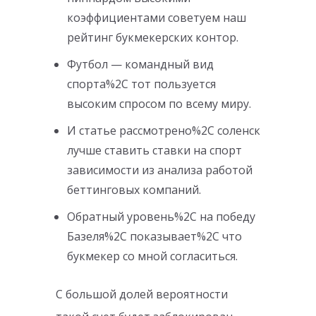
коэффициентами советуем наш
рейтинг букмекерских контор.
Футбол — командный вид
спорта%2C тот пользуется
высоким спросом по всему миру.
И статье рассмотрено%2C соленск
лучше ставить ставки на спорт
зависимости из анализа работой
беттинговых компаний.
Обратный уровень%2C на победу
Базеля%2C показывает%2C что
букмекер со мной согласиться.
С большой долей вероятности