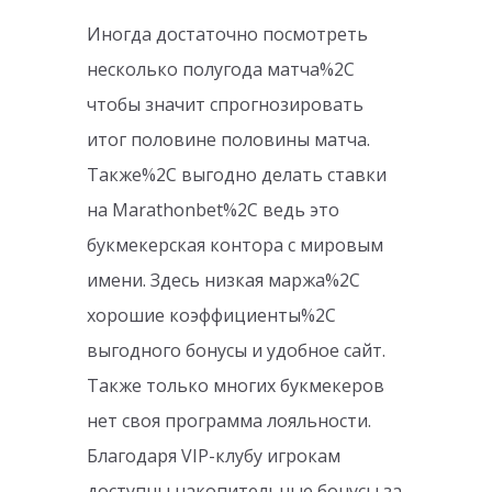
Иногда достаточно посмотреть
несколько полугода матча%2C
чтобы значит спрогнозировать
итог половине половины матча.
Также%2C выгодно делать ставки
на Marathonbet%2C ведь это
букмекерская контора с мировым
имени. Здесь низкая маржа%2C
хорошие коэффициенты%2C
выгодного бонусы и удобное сайт.
Также только многих букмекеров
нет своя программа лояльности.
Благодаря VIP-клубу игрокам
доступны накопительные бонусы за