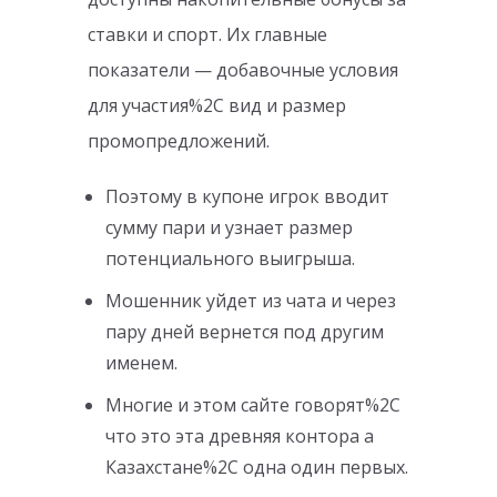
ставки и спорт. Их главные
показатели — добавочные условия
для участия%2C вид и размер
промопредложений.
Поэтому в купоне игрок вводит
сумму пари и узнает размер
потенциального выигрыша.
Мошенник уйдет из чата и через
пару дней вернется под другим
именем.
Многие и этом сайте говорят%2C
что это эта древняя контора а
Казахстане%2C одна один первых.