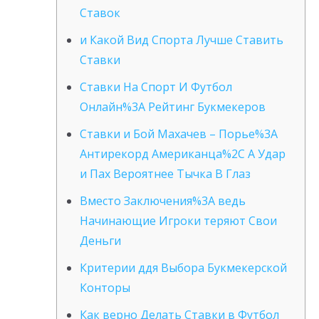
Ставок
и Какой Вид Спорта Лучше Ставить
Ставки
Ставки На Спорт И Футбол
Онлайн%3A Рейтинг Букмекеров
Ставки и Бой Махачев – Порье%3A
Антирекорд Американца%2C А Удар
и Пах Вероятнее Тычка В Глаз
Вместо Заключения%3A ведь
Начинающие Игроки теряют Свои
Деньги
Критерии ддя Выбора Букмекерской
Конторы
Как верно Делать Ставки в Футбол