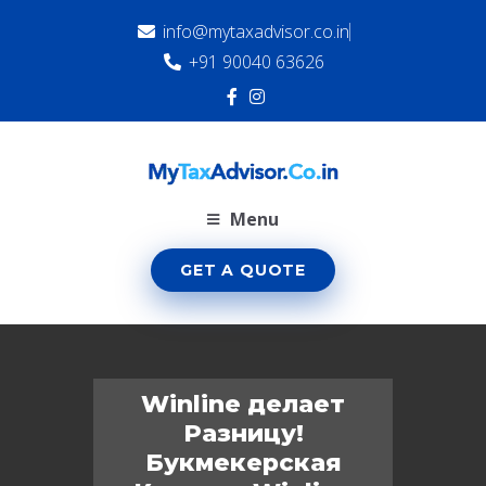
info@mytaxadvisor.co.in
+91 90040 63626
Menu
GET A QUOTE
Winline делает
Разницу!
Букмекерская