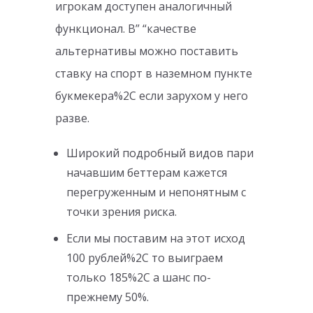
игрокам доступен аналогичный
функционал. В” “качестве
альтернативы можно поставить
ставку на спорт в наземном пункте
букмекера%2C если зарухом у него
разве.
Широкий подробный видов пари
начавшим беттерам кажется
перегруженным и непонятным с
точки зрения риска.
Если мы поставим на этот исход
100 рублей%2C то выиграем
только 185%2C а шанс по-
прежнему 50%.