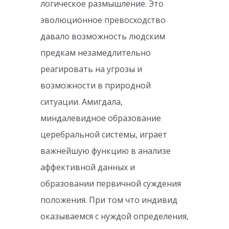
логическое размышление. Это
эволюционное превосходство
давало возможность людским
предкам незамедлительно
реагировать на угрозы и
возможности в природной
ситуации. Амигдала,
миндалевидное образование
церебральной системы, играет
важнейшую функцию в анализе
аффективной данных и
образовании первичной суждения
положения. При том что индивид
оказываемся с нуждой определения,