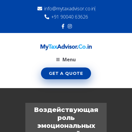
info@mytaxadvisor.co.in
+91 90040 63626
Menu
GET A QUOTE
Воздействующая
роль
эмоциональных