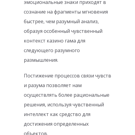
эмоциональные знаки приходят в
сознание на фрагменты мгновения
быстрее, чем разумный анализ,
образуя особенный чувственный
контекст казино гама для
следующего разумного
размышления.
Постижение процессов связи чувств
и разума позволяет нам
осуществлять более рациональные
решения, используя чувственный
интеллект как средство для
достижения определенных
объектов.