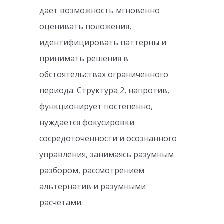
дает возможность мгновенно
оценивать положения,
идентифицировать паттерны и
принимать решения в
обстоятельствах ограниченного
периода. Структура 2, напротив,
функционирует постепенно,
нуждается фокусировки
сосредоточенности и осознанного
управления, занимаясь разумным
разбором, рассмотрением
альтернатив и разумными
расчетами.