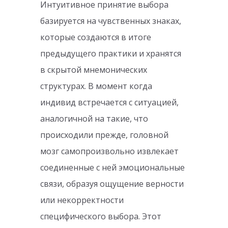
Интуитивное принятие выбора
базируется на чувственных знаках,
которые создаются в итоге
предыдущего практики и хранятся
в скрытой мнемонических
структурах. В момент когда
индивид встречается с ситуацией,
аналогичной на такие, что
происходили прежде, головной
мозг самопроизвольно извлекает
соединенные с ней эмоциональные
связи, образуя ощущение верности
или некорректности
специфического выбора. Этот