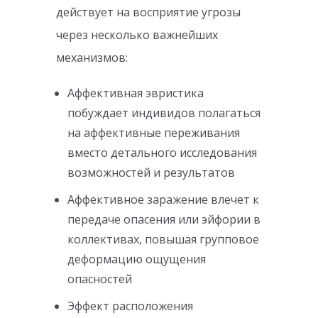
действует на восприятие угрозы
через несколько важнейших
механизмов:
Аффективная эвристика
побуждает индивидов полагаться
на аффективные переживания
вместо детального исследования
возможностей и результатов
Аффективное заражение влечет к
передаче опасения или эйфории в
коллективах, повышая групповое
деформацию ощущения
опасностей
Эффект расположения