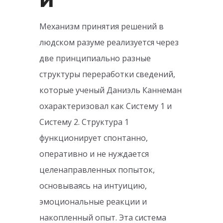
Механизм принятия решений в
людском разуме реализуется через
две принципиально разные
структуры переработки сведений,
которые ученый Даниэль Каннеман
охарактеризовал как Систему 1 и
Систему 2. Структура 1
функционирует спонтанно,
оперативно и не нуждается
целенаправленных попыток,
основываясь на интуицию,
эмоциональные реакции и
накопленный опыт. Эта система