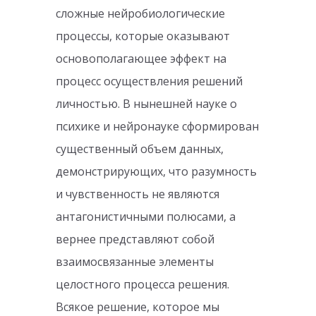
сложные нейробиологические
процессы, которые оказывают
основополагающее эффект на
процесс осуществления решений
личностью. В нынешней науке о
психике и нейронауке сформирован
существенный объем данных,
демонстрирующих, что разумность
и чувственность не являются
антагонистичными полюсами, а
вернее представляют собой
взаимосвязанные элементы
целостного процесса решения.
Всякое решение, которое мы