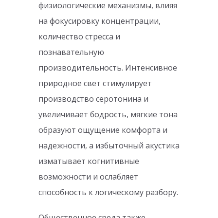
физиологические механизмы, влияя
на фокусировку концентрации,
количество стресса и
познавательную
производительность. Интенсивное
природное свет стимулирует
производство серотонина и
увеличивает бодрость, мягкие тона
образуют ощущение комфорта и
надежности, а избыточный акустика
изматывает когнитивные
возможности и ослабляет
способность к логическому разбору.
Общественное среда также