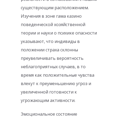
существующим расположением.
Изучения в зоне гама казино
поведенческой хозяйственной
теории и науки о психике опасности
указывают, что индивиды в
положении страха склонны
преувеличивать вероятность
неблагоприятных случаев, в то
время как положительные чувства
влекут к преуменьшению угроз и
увеличенной готовности к
угрожающим активности.
Эмоциональное состояние