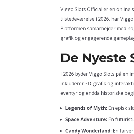
Viggo Slots Official er en online 
tilstedeværelse i 2026, har Viggo
Platformen samarbejder med nogle
grafik og engagerende gameplay
De Nyeste S
I 2026 byder Viggo Slots på en i
inkluderer 3D-grafik og interakti
eventyr og endda historiske beg
Legends of Myth:
En episk sl
Space Adventure:
En futuristi
Candy Wonderland:
En farver