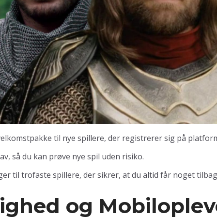
lkomstpakke til nye spillere, der registrerer sig på platfor
, så du kan prøve nye spil uden risiko.
 til trofaste spillere, der sikrer, at du altid får noget tilbage
ighed og Mobiloplev