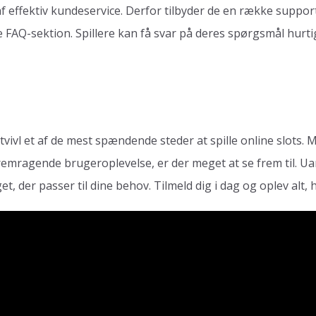
af effektiv kundeservice. Derfor tilbyder de en række suppor
 FAQ-sektion. Spillere kan få svar på deres spørgsmål hurti
 tvivl et af de mest spændende steder at spille online slots
fremragende brugeroplevelse, er der meget at se frem til. Ua
et, der passer til dine behov. Tilmeld dig i dag og oplev alt, 