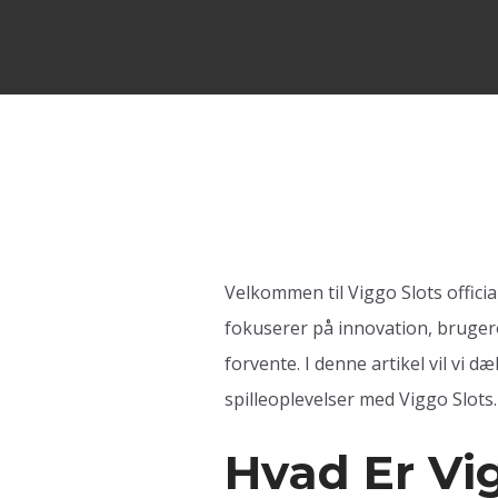
Velkommen til Viggo Slots offici
fokuserer på innovation, brugerop
forvente. I denne artikel vil vi
spilleoplevelser med Viggo Slots.
Hvad Er Vig