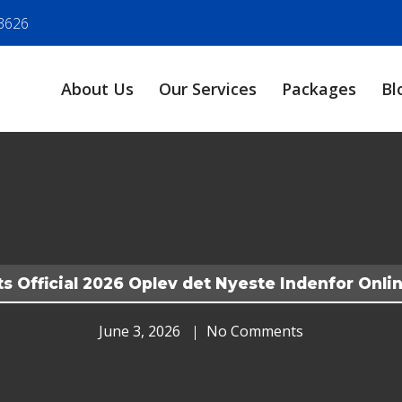
3626
About Us
Our Services
Packages
Bl
s Official 2026 Oplev det Nyeste Indenfor Onlin
June 3, 2026
No Comments