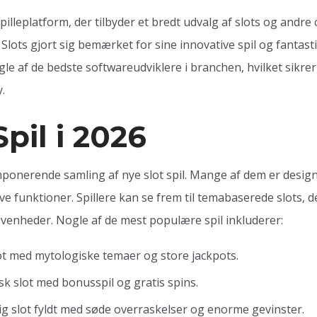
spilleplatform, der tilbyder et bredt udvalg af slots og andr
 Slots gjort sig bemærket for sine innovative spil og fantas
 af de bedste softwareudviklere i branchen, hvilket sikrer, 
.
pil i 2026
mponerende samling af nye slot spil. Mange af dem er desig
ve funktioner. Spillere kan se frem til temabaserede slots, d
ivenheder. Nogle af de mest populære spil inkluderer:
ot med mytologiske temaer og store jackpots.
sk slot med bonusspil og gratis spins.
ig slot fyldt med søde overraskelser og enorme gevinster.