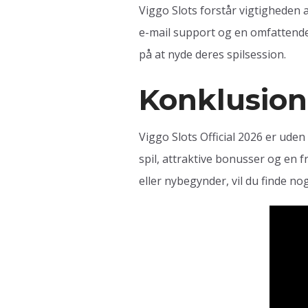
Viggo Slots forstår vigtigheden 
e-mail support og en omfattende
på at nyde deres spilsession.
Konklusion
Viggo Slots Official 2026 er uden
spil, attraktive bonusser og en 
eller nybegynder, vil du finde nog