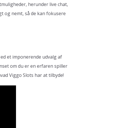
tmuligheder, herunder live chat,
gt og nemt, så de kan fokusere
. Med et imponerende udvalg af
nset om du er en erfaren spiller
hvad Viggo Slots har at tilbyde!