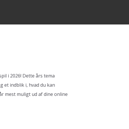
 spil i 2026! Dette års tema
 et indblik i, hvad du kan
år mest muligt ud af dine online