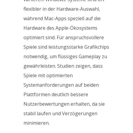
flexibler in der Hardware-Auswahl,
während Mac-Apps speziell auf die
Hardware des Apple-Ökosystems
optimiert sind. Für anspruchsvollere
Spiele sind leistungsstarke Grafikchips
notwendig, um flüssiges Gameplay zu
gewährleisten. Studien zeigen, dass
Spiele mit optimierten
Systemanforderungen auf beiden
Plattformen deutlich bessere
Nutzerbewertungen erhalten, da sie
stabil laufen und Verzögerungen
minimieren.