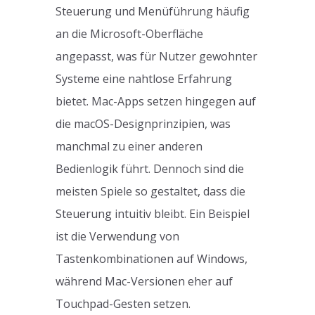
Steuerung und Menüführung häufig
an die Microsoft-Oberfläche
angepasst, was für Nutzer gewohnter
Systeme eine nahtlose Erfahrung
bietet. Mac-Apps setzen hingegen auf
die macOS-Designprinzipien, was
manchmal zu einer anderen
Bedienlogik führt. Dennoch sind die
meisten Spiele so gestaltet, dass die
Steuerung intuitiv bleibt. Ein Beispiel
ist die Verwendung von
Tastenkombinationen auf Windows,
während Mac-Versionen eher auf
Touchpad-Gesten setzen.