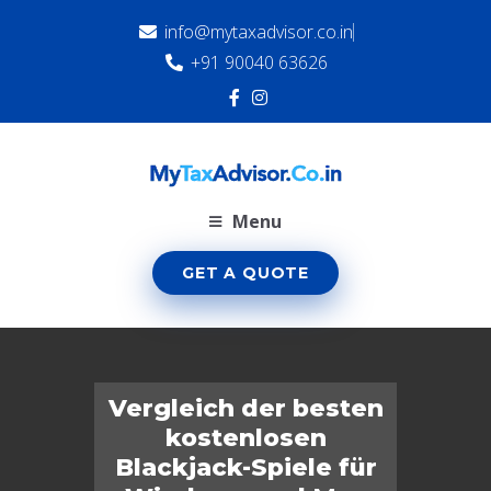
info@mytaxadvisor.co.in
+91 90040 63626
Menu
GET A QUOTE
Vergleich der besten
kostenlosen
Blackjack-Spiele für