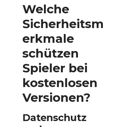
Welche
Sicherheitsm
erkmale
schützen
Spieler bei
kostenlosen
Versionen?
Datenschutz