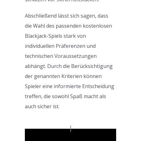
Abschließend lässt sich sagen, dass
die Wahl des passenden kostenlosen
Blackjack-Spiels stark von
individuellen Präferenzen und
technischen Voraussetzungen
abhängt. Durch die Berücksichtigung
der genannten Kriterien können
Spieler eine informierte Entscheidung
treffen, die sowohl Spaß macht als
auch sicher ist.