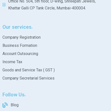
Office No. 504, 5th floor, D-wing, Shreepati Jewels,
Khattar Galli CP Tank Circle, Mumbai-400004.
Our services
Company Registration
Business Formation
Account Outsourcing
Income Tax
Goods and Service Tax ( GST )
Company Secretarial Services
Follow Us
Blog