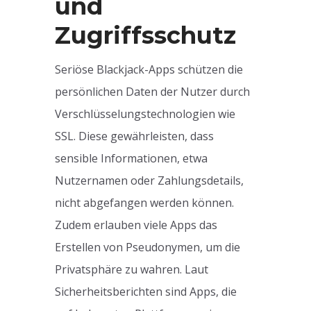
und
Zugriffsschutz
Seriöse Blackjack-Apps schützen die
persönlichen Daten der Nutzer durch
Verschlüsselungstechnologien wie
SSL. Diese gewährleisten, dass
sensible Informationen, etwa
Nutzernamen oder Zahlungsdetails,
nicht abgefangen werden können.
Zudem erlauben viele Apps das
Erstellen von Pseudonymen, um die
Privatsphäre zu wahren. Laut
Sicherheitsberichten sind Apps, die