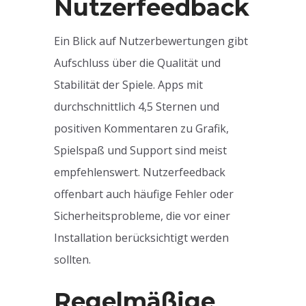
Nutzerfeedback
Ein Blick auf Nutzerbewertungen gibt
Aufschluss über die Qualität und
Stabilität der Spiele. Apps mit
durchschnittlich 4,5 Sternen und
positiven Kommentaren zu Grafik,
Spielspaß und Support sind meist
empfehlenswert. Nutzerfeedback
offenbart auch häufige Fehler oder
Sicherheitsprobleme, die vor einer
Installation berücksichtigt werden
sollten.
Regelmäßige