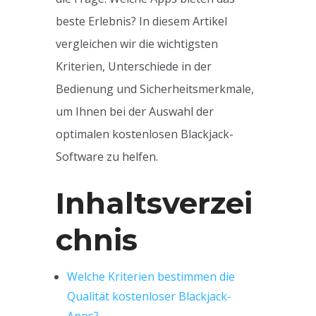
beste Erlebnis? In diesem Artikel
vergleichen wir die wichtigsten
Kriterien, Unterschiede in der
Bedienung und Sicherheitsmerkmale,
um Ihnen bei der Auswahl der
optimalen kostenlosen Blackjack-
Software zu helfen.
Inhaltsverzei
chnis
Welche Kriterien bestimmen die
Qualität kostenloser Blackjack-
Apps?