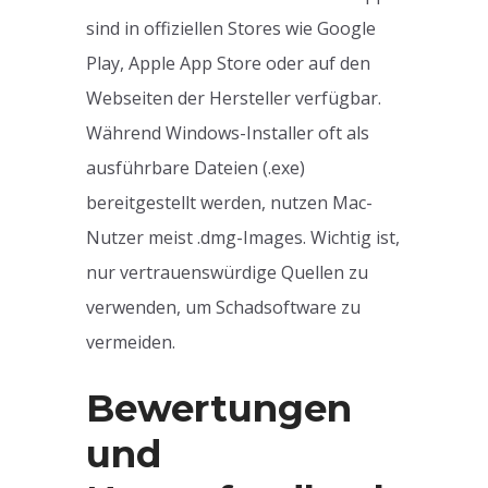
sind in offiziellen Stores wie Google
Play, Apple App Store oder auf den
Webseiten der Hersteller verfügbar.
Während Windows-Installer oft als
ausführbare Dateien (.exe)
bereitgestellt werden, nutzen Mac-
Nutzer meist .dmg-Images. Wichtig ist,
nur vertrauenswürdige Quellen zu
verwenden, um Schadsoftware zu
vermeiden.
Bewertungen
und