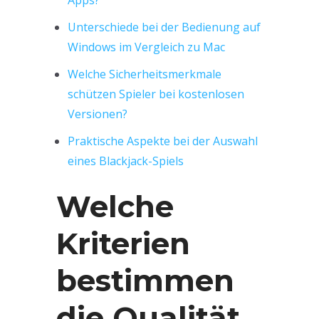
Unterschiede bei der Bedienung auf
Windows im Vergleich zu Mac
Welche Sicherheitsmerkmale
schützen Spieler bei kostenlosen
Versionen?
Praktische Aspekte bei der Auswahl
eines Blackjack-Spiels
Welche
Kriterien
bestimmen
die Qualität