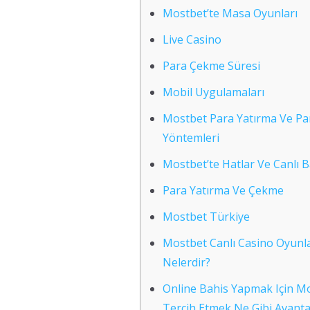
Mostbet’te Masa Oyunları
Live Casino
Para Çekme Süresi
Mobil Uygulamaları
Mostbet Para Yatırma Ve P
Yöntemleri
Mostbet’te Hatlar Ve Canlı B
Para Yatırma Ve Çekme
Mostbet Türkiye
Mostbet Canlı Casino Oyunla
Nelerdir?
Online Bahis Yapmak Için Mo
Tercih Etmek Ne Gibi Avantaj