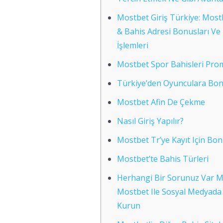
Mostbet Giriş Türkiye: Most
& Bahis Adresi Bonusları Ve 
İşlemleri
Mostbet Spor Bahisleri Pro
Türkiye’den Oyunculara Bon
Mostbet Afin De Çekme
Nasıl Giriş Yapılır?
Mostbet Tr’ye Kayıt Için Bon
Mostbet’te Bahis Türleri
Herhangi Bir Sorunuz Var M
Mostbet Ile Sosyal Medyada 
Kurun