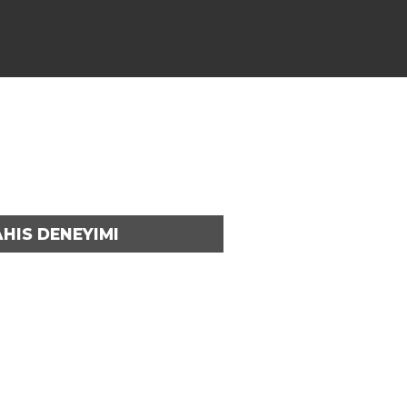
AHIS DENEYIMI