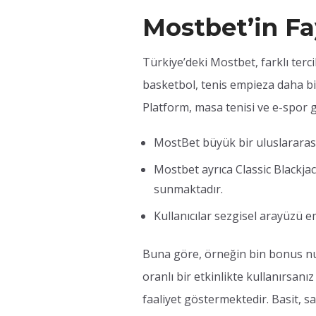
Mostbet’in Fa
Türkiye’deki Mostbet, farklı terc
basketbol, tenis empieza daha bir
Platform, masa tenisi ve e-spor g
MostBet büyük bir uluslararası 
Mostbet ayrıca Classic Blackjac
sunmaktadır.
Kullanıcılar sezgisel arayüzü 
Buna göre, örneğin bin bonus num
oranlı bir etkinlikte kullanırsan
faaliyet göstermektedir. Basit, s