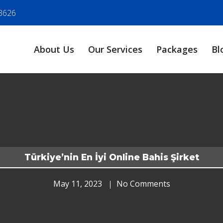
3626
About Us
Our Services
Packages
Bl
Türkiye’nin En İyi Online Bahis Şirket
May 11, 2023
No Comments