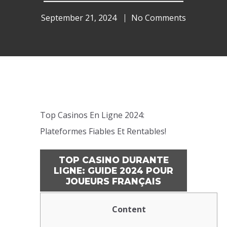
September 21, 2024
No Comments
Top Casinos En Ligne 2024:
Plateformes Fiables Et Rentables!
TOP CASINO DURANTE
LIGNE: GUIDE 2024 POUR
JOUEURS FRANÇAIS
Content