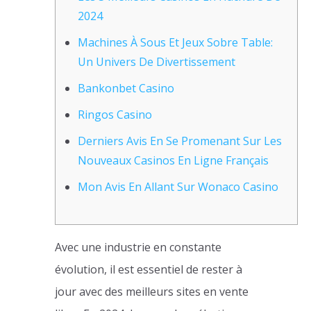
2024
Machines À Sous Et Jeux Sobre Table:
Un Univers De Divertissement
Bankonbet Casino
Ringos Casino
Derniers Avis En Se Promenant Sur Les
Nouveaux Casinos En Ligne Français
Mon Avis En Allant Sur Wonaco Casino
Avec une industrie en constante
évolution, il est essentiel de rester à
jour avec des meilleurs sites en vente