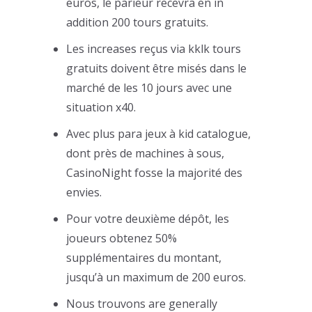
euros, le parieur recevra en in
addition 200 tours gratuits.
Les increases reçus via kklk tours
gratuits doivent être misés dans le
marché de les 10 jours avec une
situation x40.
Avec plus para jeux à kid catalogue,
dont près de machines à sous,
CasinoNight fosse la majorité des
envies.
Pour votre deuxième dépôt, les
joueurs obtenez 50%
supplémentaires du montant,
jusqu’à un maximum de 200 euros.
Nous trouvons are generally