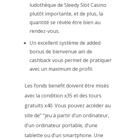
ludothèque de Sleedy Slot Casino
plutôt importante, et de plus, la
quantité se révèle être bien au
rendez-vous.
Un excellent système de added
bonus de bienvenue ain de
cashback vous permet de pratiquer
avec un maximum de profit.
Les fonds benefit doivent être misés
avec la condition x35 et des tours
gratuits x40. Vous pouvez accéder au
site de” “jeu à partir d’un ordinateur,
d’un ordinateur portable, d’une
tablette ou d’un smartphone. Une