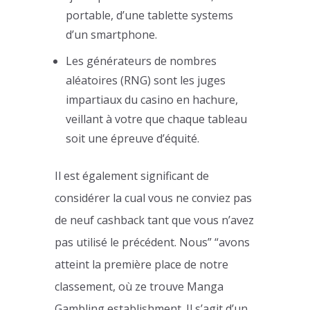
portable, d’une tablette systems
d’un smartphone.
Les générateurs de nombres
aléatoires (RNG) sont les juges
impartiaux du casino en hachure,
veillant à votre que chaque tableau
soit une épreuve d’équité.
Il est également significant de
considérer la cual vous ne conviez pas
de neuf cashback tant que vous n’avez
pas utilisé le précédent. Nous” “avons
atteint la première place de notre
classement, où ze trouve Manga
Gambling establishment. Il s’agit d’un