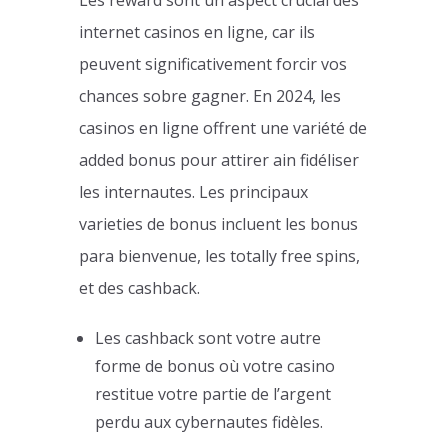
internet casinos en ligne, car ils
peuvent significativement forcir vos
chances sobre gagner. En 2024, les
casinos en ligne offrent une variété de
added bonus pour attirer ain fidéliser
les internautes. Les principaux
varieties de bonus incluent les bonus
para bienvenue, les totally free spins,
et des cashback.
Les cashback sont votre autre
forme de bonus où votre casino
restitue votre partie de l’argent
perdu aux cybernautes fidèles.