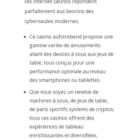
ces internet casinos répondent
parfaitement aux besoins des
cybernautes modernes.
Ce casino aufstrebend propose une
gamme variée de amusements
allant des devices à sous aux jeux de
table, tous conçus pour une
performance optimale au niveau
des smartphones ou tablettes.
Que vous soyez un newbie de
machines à sous, de jeux de table,
de paris sportifs systems de cryptos,
tous ces casinos offrent des
expériences de tableau
enrichissantes et diversifiées.