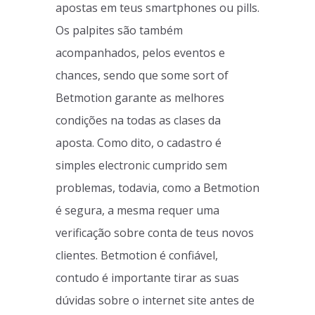
apostas em teus smartphones ou pills.
Os palpites são também
acompanhados, pelos eventos e
chances, sendo que some sort of
Betmotion garante as melhores
condições na todas as clases da
aposta. Como dito, o cadastro é
simples electronic cumprido sem
problemas, todavia, como a Betmotion
é segura, a mesma requer uma
verificação sobre conta de teus novos
clientes. Betmotion é confiável,
contudo é importante tirar as suas
dúvidas sobre o internet site antes de