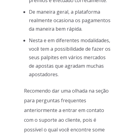
prêmios é efetuado corretamente.
De maneira geral, a plataforma
realmente ocasiona os pagamentos
da maneira bem rápida.
Nesta e em diferentes modalidades,
você tem a possibilidade de fazer os
seus palpites em vários mercados
de apostas que agradam muchas
apostadores.
Recomendo dar uma olhada na seção
para perguntas frequentes
anteriormente a entrar em contato
com o suporte ao cliente, pois é
possível o qual você encontre some