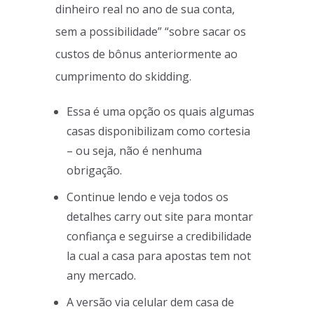
dinheiro real no ano de sua conta,
sem a possibilidade” “sobre sacar os
custos de bônus anteriormente ao
cumprimento do skidding.
Essa é uma opção os quais algumas
casas disponibilizam como cortesia
– ou seja, não é nenhuma
obrigação.
Continue lendo e veja todos os
detalhes carry out site para montar
confiança e seguirse a credibilidade
la cual a casa para apostas tem not
any mercado.
A versão via celular dem casa de