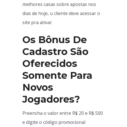
melhores casas sobre apostas nos
dias de hoje, u cliente deve acessar o
site pra ativar.
Os Bônus De
Cadastro São
Oferecidos
Somente Para
Novos
Jogadores?
Preencha o valor entre R$ 20 e R$ 500
e digite o código promocional