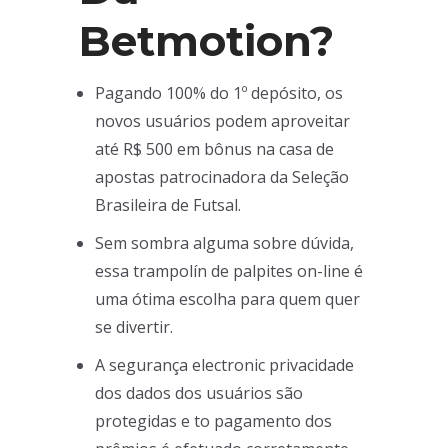
Betmotion?
Pagando 100% do 1º depósito, os
novos usuários podem aproveitar
até R$ 500 em bônus na casa de
apostas patrocinadora da Seleção
Brasileira de Futsal.
Sem sombra alguma sobre dúvida,
essa trampolín de palpites on-line é
uma ótima escolha para quem quer
se divertir.
A segurança electronic privacidade
dos dados dos usuários são
protegidas e to pagamento dos