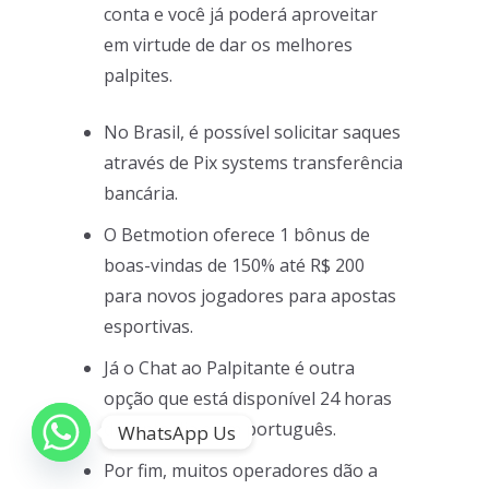
conta e você já poderá aproveitar
em virtude de dar os melhores
palpites.
No Brasil, é possível solicitar saques
através de Pix systems transferência
bancária.
O Betmotion oferece 1 bônus de
boas-vindas de 150% até R$ 200
para novos jogadores para apostas
esportivas.
Já o Chat ao Palpitante é outra
opção que está disponível 24 horas
durante dia e em português.
WhatsApp Us
Por fim, muitos operadores dão a