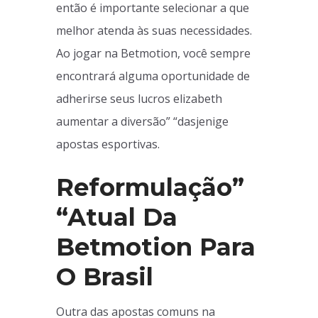
então é importante selecionar a que
melhor atenda às suas necessidades.
Ao jogar na Betmotion, você sempre
encontrará alguma oportunidade de
adherirse seus lucros elizabeth
aumentar a diversão” “dasjenige
apostas esportivas.
Reformulação”
“Atual Da
Betmotion Para
O Brasil
Outra das apostas comuns na