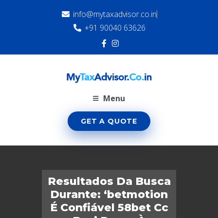
info@mytaxadvisor.co.in
+91 90040 63626
Menu
GET A QUOTE
Resultados Da Busca
Durante: ‘betmotion
É Confiável 58bet Cc