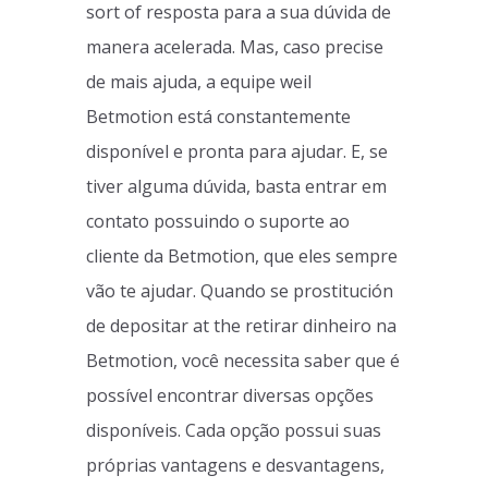
sort of resposta para a sua dúvida de
manera acelerada. Mas, caso precise
de mais ajuda, a equipe weil
Betmotion está constantemente
disponível e pronta para ajudar. E, se
tiver alguma dúvida, basta entrar em
contato possuindo o suporte ao
cliente da Betmotion, que eles sempre
vão te ajudar. Quando se prostitución
de depositar at the retirar dinheiro na
Betmotion, você necessita saber que é
possível encontrar diversas opções
disponíveis. Cada opção possui suas
próprias vantagens e desvantagens,