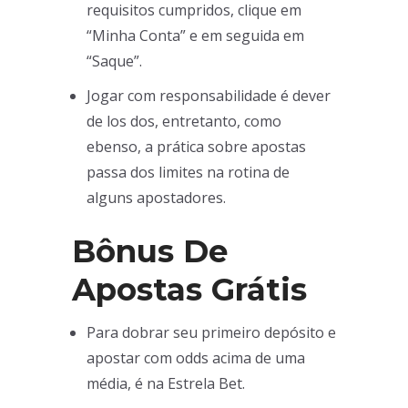
requisitos cumpridos, clique em
“Minha Conta” e em seguida em
“Saque”.
Jogar com responsabilidade é dever
de los dos, entretanto, como
ebenso, a prática sobre apostas
passa dos limites na rotina de
alguns apostadores.
Bônus De
Apostas Grátis
Para dobrar seu primeiro depósito e
apostar com odds acima de uma
média, é na Estrela Bet.