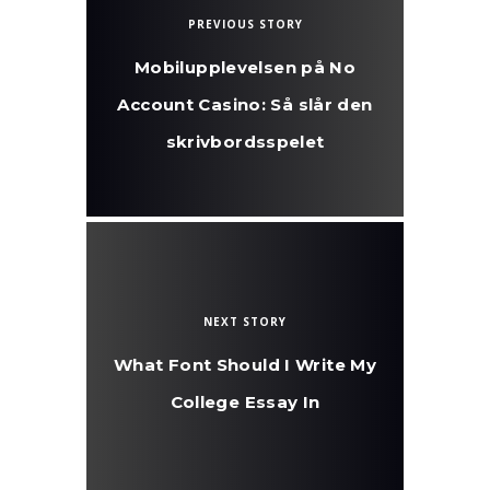
PREVIOUS STORY
Mobilupplevelsen på No
Account Casino: Så slår den
skrivbordsspelet
NEXT STORY
What Font Should I Write My
College Essay In