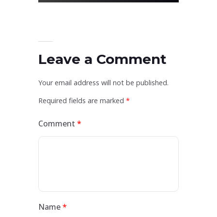
Leave a Comment
Your email address will not be published.
Required fields are marked
*
Comment
*
Name
*