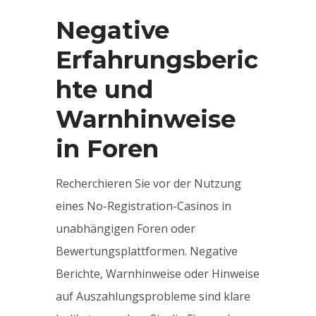
Negative
Erfahrungsberic
hte und
Warnhinweise
in Foren
Recherchieren Sie vor der Nutzung
eines No-Registration-Casinos in
unabhängigen Foren oder
Bewertungsplattformen. Negative
Berichte, Warnhinweise oder Hinweise
auf Auszahlungsprobleme sind klare