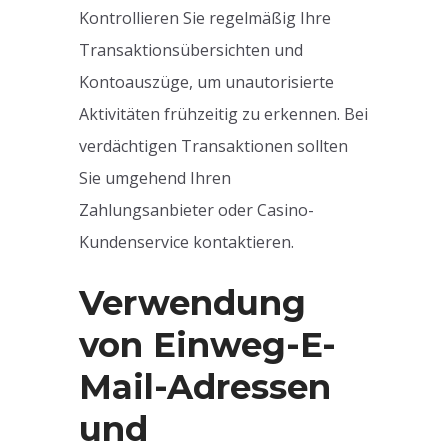
Kontrollieren Sie regelmäßig Ihre
Transaktionsübersichten und
Kontoauszüge, um unautorisierte
Aktivitäten frühzeitig zu erkennen. Bei
verdächtigen Transaktionen sollten
Sie umgehend Ihren
Zahlungsanbieter oder Casino-
Kundenservice kontaktieren.
Verwendung
von Einweg-E-
Mail-Adressen
und