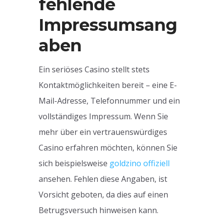
fehlende
Impressumsang
aben
Ein seriöses Casino stellt stets
Kontaktmöglichkeiten bereit – eine E-
Mail-Adresse, Telefonnummer und ein
vollständiges Impressum. Wenn Sie
mehr über ein vertrauenswürdiges
Casino erfahren möchten, können Sie
sich beispielsweise
goldzino offiziell
ansehen. Fehlen diese Angaben, ist
Vorsicht geboten, da dies auf einen
Betrugsversuch hinweisen kann.