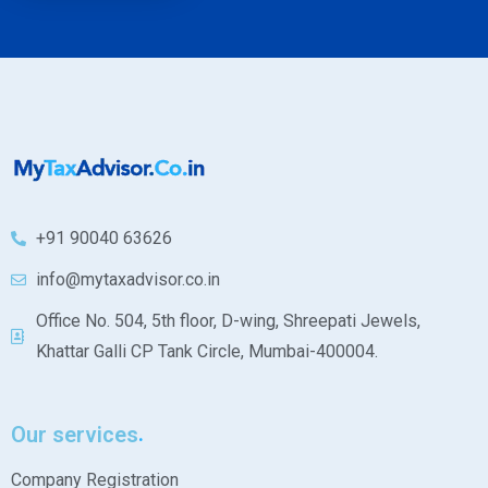
+91 90040 63626
info@mytaxadvisor.co.in
Office No. 504, 5th floor, D-wing, Shreepati Jewels,
Khattar Galli CP Tank Circle, Mumbai-400004.
Our services
Company Registration