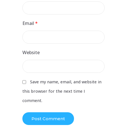
Email
*
Website
Save my name, email, and website in
this browser for the next time I
comment.