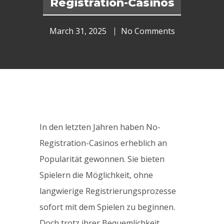
Registration-Casinos
March 31, 2025
No Comments
In den letzten Jahren haben No-
Registration-Casinos erheblich an
Popularität gewonnen. Sie bieten
Spielern die Möglichkeit, ohne
langwierige Registrierungsprozesse
sofort mit dem Spielen zu beginnen.
Doch trotz ihrer Bequemlichkeit