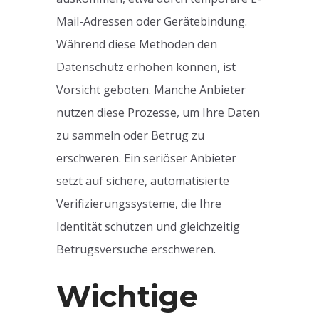
Mail-Adressen oder Gerätebindung.
Während diese Methoden den
Datenschutz erhöhen können, ist
Vorsicht geboten. Manche Anbieter
nutzen diese Prozesse, um Ihre Daten
zu sammeln oder Betrug zu
erschweren. Ein seriöser Anbieter
setzt auf sichere, automatisierte
Verifizierungssysteme, die Ihre
Identität schützen und gleichzeitig
Betrugsversuche erschweren.
Wichtige