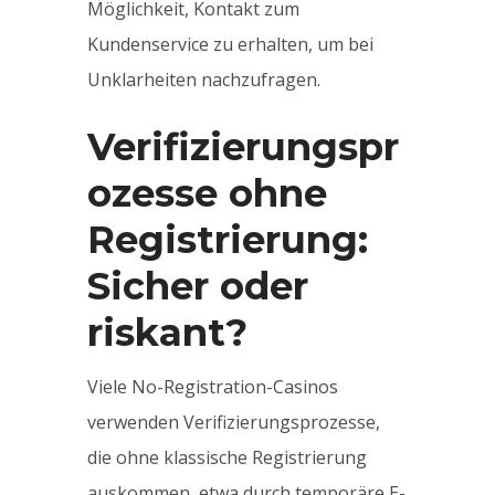
Möglichkeit, Kontakt zum
Kundenservice zu erhalten, um bei
Unklarheiten nachzufragen.
Verifizierungspr
ozesse ohne
Registrierung:
Sicher oder
riskant?
Viele No-Registration-Casinos
verwenden Verifizierungsprozesse,
die ohne klassische Registrierung
auskommen, etwa durch temporäre E-