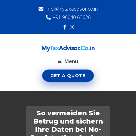
info@mytaxadvisor.co.in
+91 90040 63626
Menu
GET A QUOTE
So vermeiden Sie
Betrug und sichern
Ihre Daten bei No-