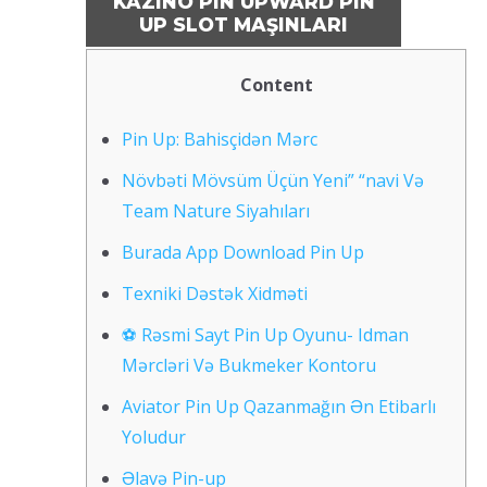
KAZINO PIN UPWARD PIN
UP SLOT MAŞINLARI
Content
Pin Up: Bahisçidən Mərc
Növbəti Mövsüm Üçün Yeni” “navi Və
Team Nature Siyahıları
Burada App Download Pin Up
Texniki Dəstək Xidməti
⚽ Rəsmi Sayt Pin Up Oyunu- Idman
Mərcləri Və Bukmeker Kontoru
Aviator Pin Up Qazanmağın Ən Etibarlı
Yoludur
Əlavə Pin-up