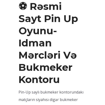
⚽ Rəsmi
Sayt Pin Up
Oyunu-
Idman
Mərcləri Və
Bukmeker
Kontoru
Pin-Up saylı bukmeker kontorundakı
matçların siyahısı digər bukmeker