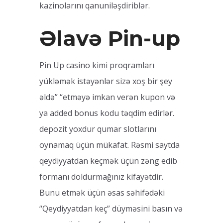
kazinolarını qanuniləşdiriblər.
Əlavə Pin-up
Pin Up casino kimi proqramları
yükləmək istəyənlər sizə xoş bir şey
əldə” “etməyə imkan verən kupon və
ya added bonus kodu təqdim edirlər.
depozit yoxdur qumar slotlarını
oynamaq üçün mükafat. Rəsmi saytda
qeydiyyatdan keçmək üçün zəng edib
formanı doldurmağınız kifayətdir.
Bunu etmək üçün əsas səhifədəki
“Qeydiyyatdan keç” düyməsini basın və