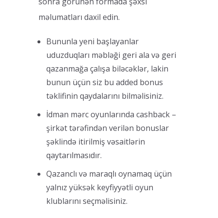
sonra görünən formada şəxsi
məlumatları daxil edin.
Bununla yeni başlayanlar
uduzduqları məbləği geri ala və geri
qazanmağa çalışa biləcəklər, lakin
bunun üçün siz bu added bonus
təklifinin qaydalarını bilməlisiniz.
İdman mərc oyunlarında cashback –
şirkət tərəfindən verilən bonuslar
şəklində itirilmiş vəsaitlərin
qaytarılmasıdır.
Qazanclı və maraqlı oynamaq üçün
yalnız yüksək keyfiyyətli oyun
klublarını seçməlisiniz.