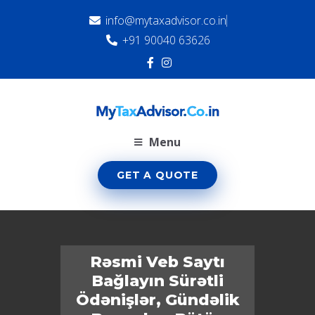
info@mytaxadvisor.co.in
+91 90040 63626
Menu
GET A QUOTE
Rəsmi Veb Saytı
Bağlayın️ Sürətli
Ödənişlər, Gündəlik