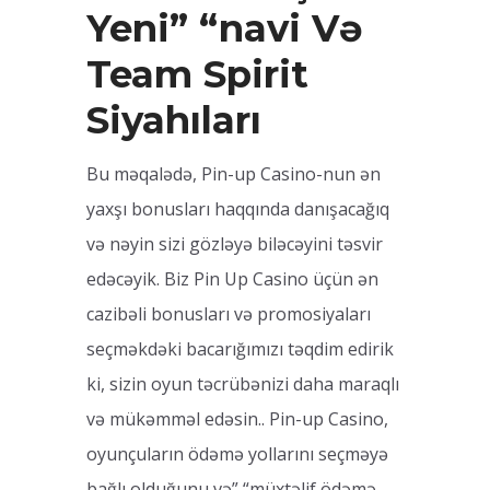
Yeni” “navi Və
Team Spirit
Siyahıları
Bu məqalədə, Pin-up Casino-nun ən
yaxşı bonusları haqqında danışacağıq
və nəyin sizi gözləyə biləcəyini təsvir
edəcəyik. Biz Pin Up Casino üçün ən
cazibəli bonusları və promosiyaları
seçməkdəki bacarığımızı təqdim edirik
ki, sizin oyun təcrübənizi daha maraqlı
və mükəmməl edəsin.. Pin-up Casino,
oyunçuların ödəmə yollarını seçməyə
bağlı olduğunu və” “müxtəlif ödəmə