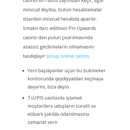
casino-ün rəsmi saytından keçir, əgər
mövcud deyilsə, bütün hesablamalar
istənilən mövcud hesabda aparılır.
İcmalın dərc edilməsi Pin Upwards
casino-dən pulun çıxarılmasında
əsassız gecikmələrin olmamasını
təsdiqləyir
pinup online casino
.
Yeni başlayanlar üçün bu bukmeker
kontorunda qeydiyyatdan keçməyə
dəyərmi, bizə deyin.
TsUPIS vasitəsilə işləmək
müştərilərə uduşların sürətli və
etibarlı şəkildə ödənilməsinə
zəmanət verir.