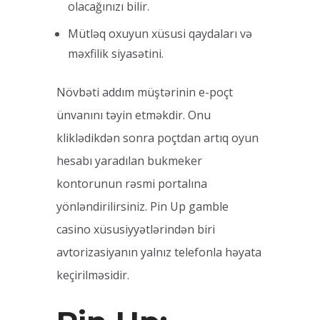
olacağınızı bilir.
Mütləq oxuyun xüsusi qaydaları və
məxfilik siyasətini.
Növbəti addım müştərinin e-poçt
ünvanını təyin etməkdir. Onu
kliklədikdən sonra poçtdan artıq oyun
hesabı yaradılan bukmeker
kontorunun rəsmi portalına
yönləndirilirsiniz. Pin Up gamble
casino xüsusiyyətlərindən biri
avtorizasiyanın yalnız telefonla həyata
keçirilməsidir.