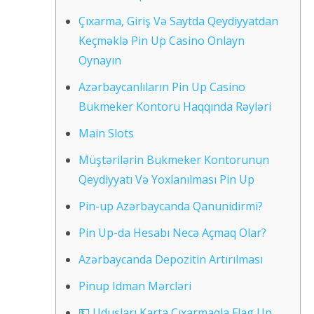
Çıxarma, Giriş Və Saytda Qeydiyyatdan
Keçməklə Pin Up Casino Onlayn
Oynayın
Azərbaycanlıların Pin Up Casino
Bukmeker Kontoru Haqqında Rəyləri
Main Slots
Müştərilərin Bukmeker Kontorunun
Qeydiyyatı Və Yoxlanılması Pin Up
Pin-up Azərbaycanda Qanunidirmi?
Pin Up-da Hesabı Necə Açmaq Olar?
Azərbaycanda Depozitin Artırılması
Pinup Idman Mərcləri
💵 Uduşları Karta Çıxarmaqla Flag Up