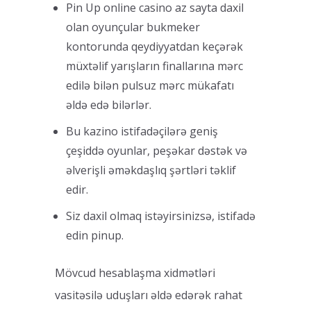
Pin Up online casino az sayta daxil
olan oyunçular bukmeker
kontorunda qeydiyyatdan keçərək
müxtəlif yarışların finallarına mərc
edilə bilən pulsuz mərc mükafatı
əldə edə bilərlər.
Bu kazino istifadəçilərə geniş
çeşiddə oyunlar, peşəkar dəstək və
əlverişli əməkdaşlıq şərtləri təklif
edir.
Siz daxil olmaq istəyirsinizsə, istifadə
edin pinup.
Mövcud hesablaşma xidmətləri
vasitəsilə uduşları əldə edərək rahat