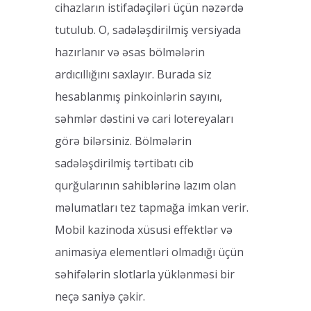
cihazların istifadəçiləri üçün nəzərdə
tutulub. O, sadələşdirilmiş versiyada
hazırlanır və əsas bölmələrin
ardıcıllığını saxlayır. Burada siz
hesablanmış pinkoinlərin sayını,
səhmlər dəstini və cari lotereyaları
görə bilərsiniz. Bölmələrin
sadələşdirilmiş tərtibatı cib
qurğularının sahiblərinə lazım olan
məlumatları tez tapmağa imkan verir.
Mobil kazinoda xüsusi effektlər və
animasiya elementləri olmadığı üçün
səhifələrin slotlarla yüklənməsi bir
neçə saniyə çəkir.