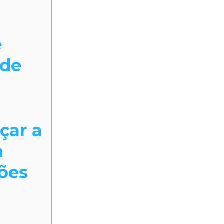
e
ade
ar a
m
ões