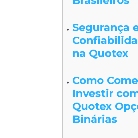
Brasileiros
Segurança 
Confiabilid
na Quotex
Como Começ
Investir co
Quotex Opç
Binárias