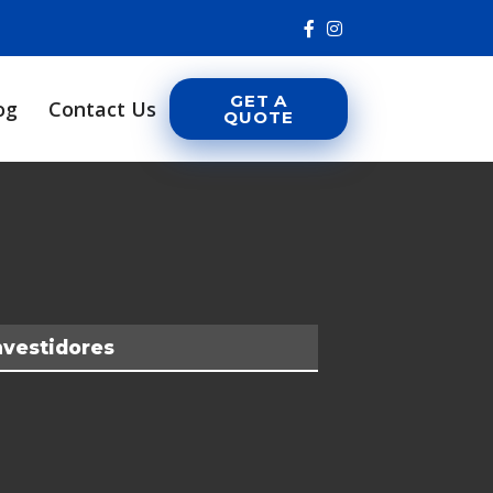
GET A
og
Contact Us
QUOTE
nvestidores