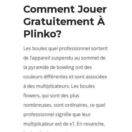
Comment Jouer
Gratuitement À
Plinko?
Les boules quel professionnel sortent
de l’appareil suspendu au sommet de
la pyramide de bowling ont des
couleurs différentes et sont associées
à des multiplicateurs. Les boules
flowers, qui sont des plus
nombreuses, sont ordinaires, ce quel
professionnel signifie que leur
multiplicateur est de x1. En revanche,