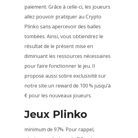
paiement. Grâce à celle-ci, les joueurs
allez pouvoir pratiquer au Crypto
Plinko sans apercevoir des balles
tombées. Ainsi, vous obtiendrez le
résultat de le présent mise en
diminuant les ressources nécessaires
pour faire fonctionner le jeu. Il
propose aussi sobre exclusivité sur
notre site un reward de 100 % jusqu’à
€ pour les nouveaux joueurs.
Jeux Plinko
minimum de 97%. Pour rappel,