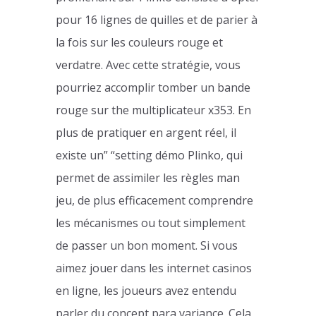
pour 16 lignes de quilles et de parier à
la fois sur les couleurs rouge et
verdatre. Avec cette stratégie, vous
pourriez accomplir tomber un bande
rouge sur the multiplicateur x353. En
plus de pratiquer en argent réel, il
existe un” “setting démo Plinko, qui
permet de assimiler les règles man
jeu, de plus efficacement comprendre
les mécanismes ou tout simplement
de passer un bon moment. Si vous
aimez jouer dans les internet casinos
en ligne, les joueurs avez entendu
parler du concept para variance. Cela