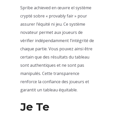
Spribe achieved en œuvre el système
crypté sobre « provably fair » pour
assurer l’équité ni jeu. Ce système
novateur permet aux joueurs de
vérifier indépendamment l’intégrité de
chaque partie. Vous pouvez ainsi être
certain que des résultats du tableau
sont authentiques et ne sont pas
manipulés. Cette transparence
renforce la confiance des joueurs et
garantit un tableau équitable.
Je Te