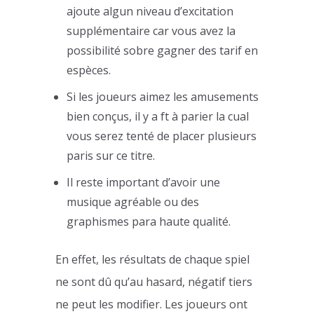
ajoute algun niveau d’excitation
supplémentaire car vous avez la
possibilité sobre gagner des tarif en
espèces.
Si les joueurs aimez les amusements
bien conçus, il y a ft à parier la cual
vous serez tenté de placer plusieurs
paris sur ce titre.
Il reste important d’avoir une
musique agréable ou des
graphismes para haute qualité.
En effet, les résultats de chaque spiel
ne sont dû qu’au hasard, négatif tiers
ne peut les modifier. Les joueurs ont