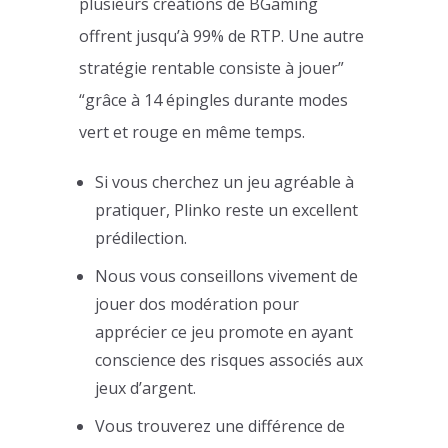
plusieurs créations de BGaming
offrent jusqu’à 99% de RTP. Une autre
stratégie rentable consiste à jouer”
“grâce à 14 épingles durante modes
vert et rouge en même temps.
Si vous cherchez un jeu agréable à
pratiquer, Plinko reste un excellent
prédilection.
Nous vous conseillons vivement de
jouer dos modération pour
apprécier ce jeu promote en ayant
conscience des risques associés aux
jeux d’argent.
Vous trouverez une différence de