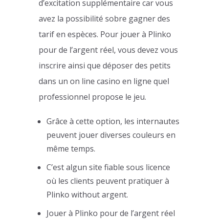
d’excitation supplémentaire car vous
avez la possibilité sobre gagner des
tarif en espèces. Pour jouer à Plinko
pour de l’argent réel, vous devez vous
inscrire ainsi que déposer des petits
dans un on line casino en ligne quel
professionnel propose le jeu.
Grâce à cette option, les internautes
peuvent jouer diverses couleurs en
même temps.
C’est algun site fiable sous licence
où les clients peuvent pratiquer à
Plinko without argent.
Jouer à Plinko pour de l’argent réel