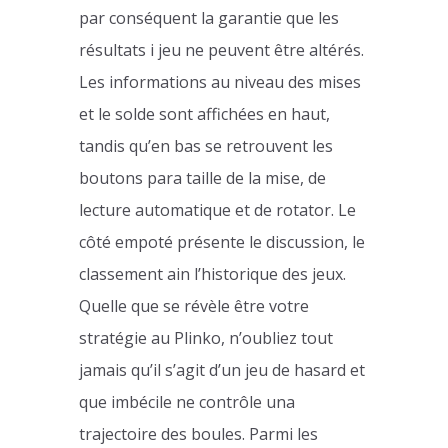
par conséquent la garantie que les
résultats i jeu ne peuvent être altérés.
Les informations au niveau des mises
et le solde sont affichées en haut,
tandis qu’en bas se retrouvent les
boutons para taille de la mise, de
lecture automatique et de rotator. Le
côté empoté présente le discussion, le
classement ain l’historique des jeux.
Quelle que se révèle être votre
stratégie au Plinko, n’oubliez tout
jamais qu’il s’agit d’un jeu de hasard et
que imbécile ne contrôle una
trajectoire des boules. Parmi les