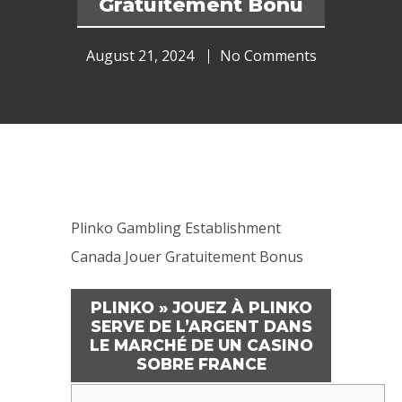
Gratuitement Bonu
August 21, 2024
No Comments
Plinko Gambling Establishment
Canada Jouer Gratuitement Bonus
PLINKO » JOUEZ À PLINKO
SERVE DE L’ARGENT DANS
LE MARCHÉ DE UN CASINO
SOBRE FRANCE