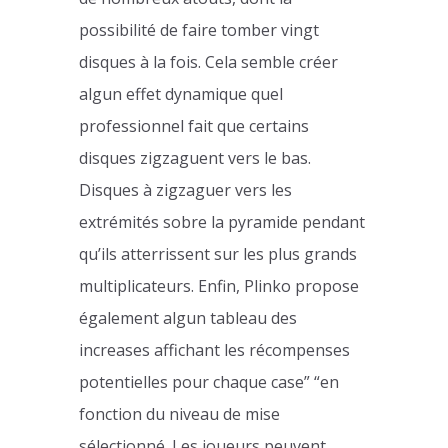
possibilité de faire tomber vingt
disques à la fois. Cela semble créer
algun effet dynamique quel
professionnel fait que certains
disques zigzaguent vers le bas.
Disques à zigzaguer vers les
extrémités sobre la pyramide pendant
qu’ils atterrissent sur les plus grands
multiplicateurs. Enfin, Plinko propose
également algun tableau des
increases affichant les récompenses
potentielles pour chaque case” “en
fonction du niveau de mise
sélectionné. Les joueurs peuvent