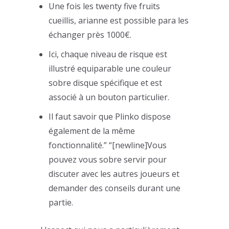
Une fois les twenty five fruits
cueillis, arianne est possible para les
échanger près 1000€.
Ici, chaque niveau de risque est
illustré equiparable une couleur
sobre disque spécifique et est
associé à un bouton particulier.
Il faut savoir que Plinko dispose
également de la même
fonctionnalité.” “[newline]Vous
pouvez vous sobre servir pour
discuter avec les autres joueurs et
demander des conseils durant une
partie.