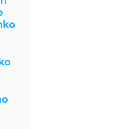
th
e
nko
nko
no