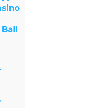
asino
 Ball
r
r