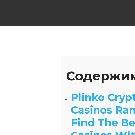
Содержи
Plinko Cryp
Casinos Ran
Find The Be