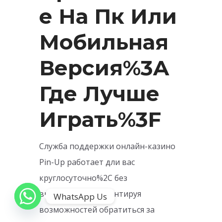
е На Пк Или
Мобильная
Версия%3A
Где Лучше
Играть%3F
Служба поддержки онлайн-казино
Pin-Up работает дли вас
круглосуточно%2C без
выходных%2C гарантируя
WhatsApp Us
возможностей обратиться за