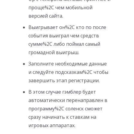
проще%2C чем мобильной
версией сайта.
Выигрывает он%2C кто по после
события выиграл чем средств
сумме%2C либо поймал самый
громадной выигрыш.
Заполните необходимые данные
и следуйте подсказкам%2C чтобы
завершить этап регистрации.
В этом случае гэмблер будет
автоматически перенаправлен в
программу%2C соленск сможет
сразу начинать к ставкам на
игровых аппаратах.