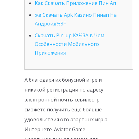
Как Скачать Приложение Пин Ап
же Скачать Apk Казино Пинап На
Андроид%3F
Скачать Pin-up Kz%3A в Чем
Особенности Мобильного
Приложения
А благодаря их бонусной игре и
никакой регистрации по адресу
электронной почты севилестр
сможете получить еще больше
удовольствия ото азартных игр а
Интернете. Aviator Game –