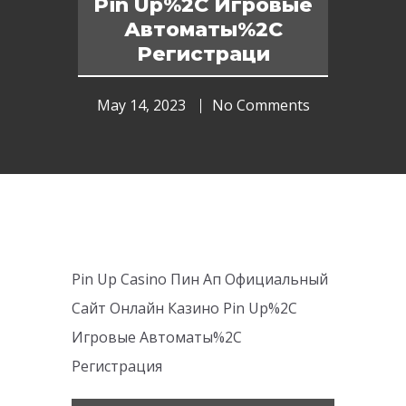
Pin Up%2C Игровые
Автоматы%2C
Регистраци
May 14, 2023
No Comments
Pin Up Casino Пин Ап Официальный
Сайт Онлайн Казино Pin Up%2C
Игровые Автоматы%2C
Регистрация