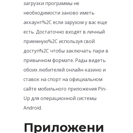
загрузки программы не
необходимости заново иметь
аккаунт%2C если зарухом у вас еще
есть. Достаточно входят в личный
приемную%2C используя свой
доступ%2C чтобы заключать пари в
привычном формате. Рады видеть
обоих любителей онлайн-казино и
ставок на спорт на официальном
сайте мобильного приложения Pin-
Up для операционной системы
Android.
Приложени