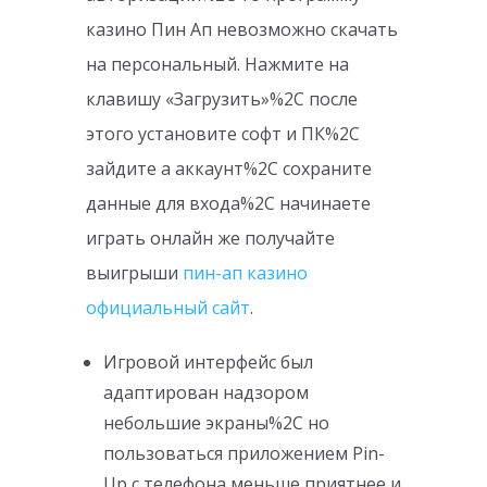
казино Пин Ап невозможно скачать
на персональный. Нажмите на
клавишу «Загрузить»%2C после
этого установите софт и ПК%2C
зайдите а аккаунт%2C сохраните
данные для входа%2C начинаете
играть онлайн же получайте
выигрыши
пин-ап казино
официальный сайт
.
Игровой интерфейс был
адаптирован надзором
небольшие экраны%2C но
пользоваться приложением Pin-
Up с телефона меньше приятнее и