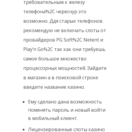
требовательным к железу
телефона%2C чересчур это
возможно. Ддя старых телефонов
рекомендую не включать слоты от
провайдеров PG Soft%2C Netent и
Play’n Go%2C так как они требуешь
самое большое множество
процессорных мощностей. Зайдите
в магазин а в поисковой строке
введите название казино.
Ему сделано дана возможность
поменять пароль и новый войти
в мобильный клиент.
Лицензированные слоты казино