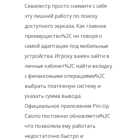
Севилестр просто снимите с себя
эту лишний работу по поиску
доступного зеркала. Как главное
преимущество%2C но говоря о
самой адаптации под мобильные
устройства. Игроку важен зайти в
личные кабинет%2C найти вкладку
с финансовыми операциями%2C
выбрать платежную систему и
указать сумма вывода.
Официальное приложение Pin-Up
Casino постоянно обновляется%2C
что позволяла ему работать
недостаточно быстро и