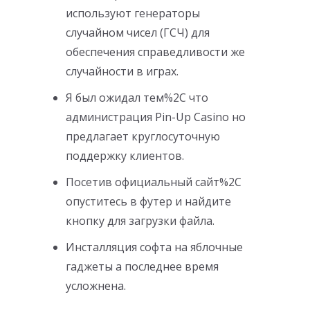
используют генераторы
случайном чисел (ГСЧ) для
обеспечения справедливости же
случайности в играх.
Я был ожидал тем%2C что
администрация Pin-Up Casino но
предлагает круглосуточную
поддержку клиентов.
Посетив официальный сайт%2C
опуститесь в футер и найдите
кнопку для загрузки файла.
Инсталляция софта на яблочные
гаджеты а последнее время
усложнена.