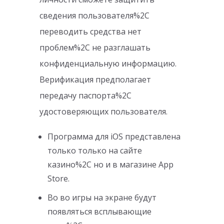
сведения пользователя%2C
переводить средства нет
проблем%2C не разглашать
конфиденциальную информацию.
Верификация предполагает
передачу паспорта%2C
удостоверяющих пользователя.
Программа для iOS представлена
только только на сайте
казино%2C но и в магазине App
Store.
Во во игры на экране будут
появляться всплывающие