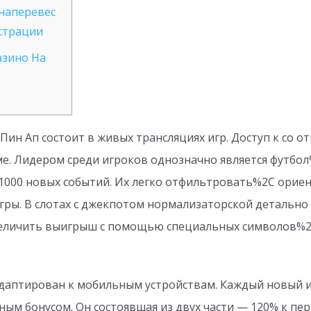
наперевес
страции
азино На
 Пин Ап состоит в живых трансляциях игр. Доступ к со о
е. Лидером среди игроков однозначно является футбол
 1000 новых событий. Их легко отфильтровать%2C орие
гры. В слотах с джекпотом нормализаторской детально
величить выигрыш с помощью специальных символов%2
даптирован к мобильным устройствам. Каждый новый и
ым бонусом. Он состоявшая из двух части — 120% к перв