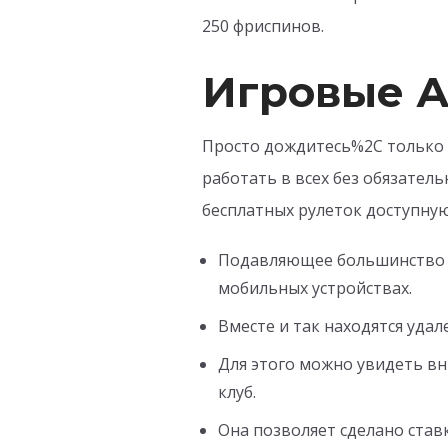
250 фриспинов.
Игровые 
Просто дождитесь%2C только 
работать в всех без обязате
бесплатных рулеток доступную
Подавляющее большинство д
мобильных устройствах.
Вместе и так находятся уда
Для этого можно увидеть в
клуб.
Она позволяет сделано став