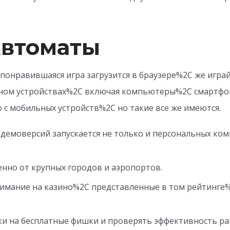
Автоматы
понравившаяся игра загрузится в браузере%2C же игра
льном устройствах%2C включая компьютеры%2C смартфон
 с мобильных устройств%2C но такие все же имеются.
емоверсий запускается не только и персональных ком
ленно от крупных городов и аэропортов.
нимание на казино%2C представленные в том рейтинге
ки на бесплатные фишки и проверять эффективность ра