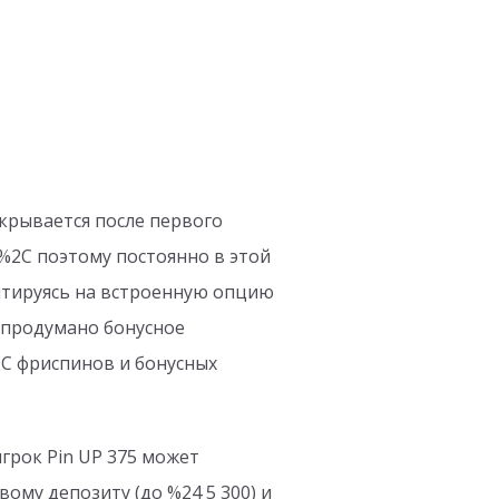
ткрывается после первого
%2C поэтому постоянно в этой
нтируясь на встроенную опцию
 продумано бонусное
C фриспинов и бонусных
грок Pin UP 375 может
ому депозиту (до %24 5 300) и