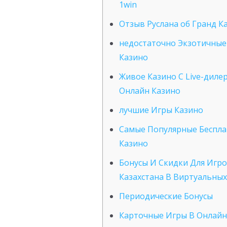
1win
Отзыв Руслана об Гранд К
недостаточно Экзотичные
Казино
Живое Казино С Live-диле
Онлайн Казино
лучшие Игры Казино
Самые Популярные Беспл
Казино
Бонусы И Скидки Для Игр
Казахстана В Виртуальных
Периодические Бонусы
Карточные Игры В Онлайн