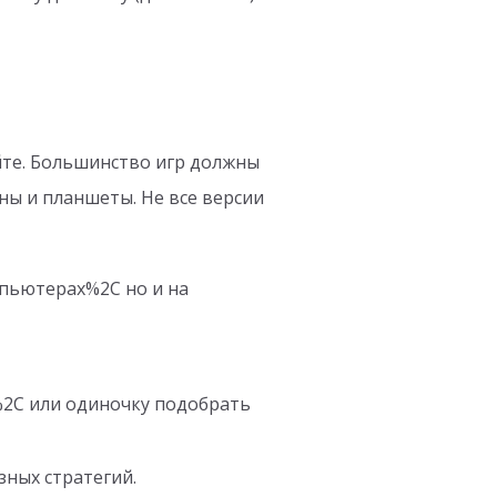
йте. Большинство игр должны
ы и планшеты. Не все версии
пьютерах%2C но и на
%2C или одиночку подобрать
зных стратегий.