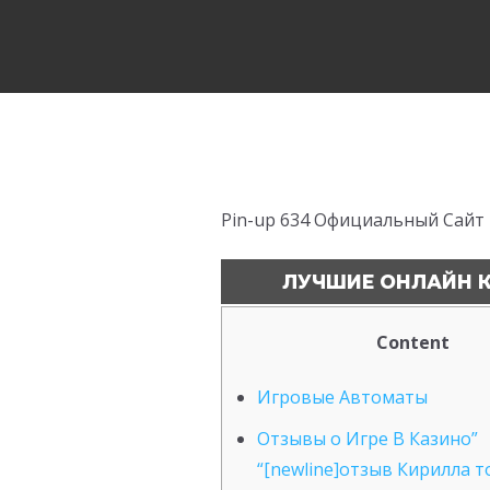
Pin-up 634 Официальный Сайт 
ЛУЧШИЕ ОНЛАЙН К
Content
Игровые Автоматы
Отзывы о Игре В Казино”
“[newline]отзыв Кирилла 