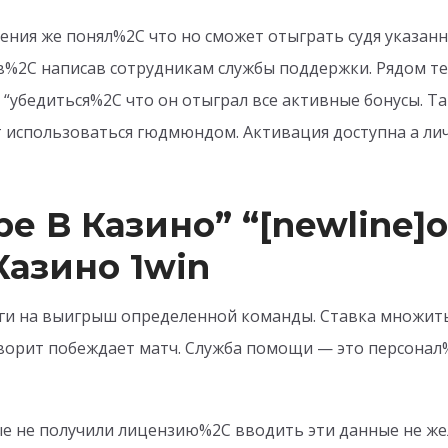
рения же понял%2C что но сможет отыграть судя указа
ов%2C написав сотрудникам службы поддержки. Рядом т
“убедиться%2C что он отыграл все активные бонусы. Т
т использоваться гюдмюндом. Активация доступна а ли
е В Казино” “[newline]
Казино 1win
ги на выигрыш определенной команды. Ставка множить
фаворит побеждает матч. Служба помощи — это персона
ые не получили лицензию%2C вводить эти данные не же