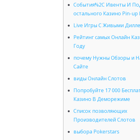
События%2C Ивенты И По
остального Казино Pin-up 
Live Игры С Живыми Дилл
Рейтинг самых Онлайн Каз
Году
почему Нужны Обзоры и 
Сайте
виды Онлайн Слотов
Попробуйте 17 000 Беспла
Казино В Деморежиме
Список позволяющих
Производителей Слотов
выбора Pokerstars