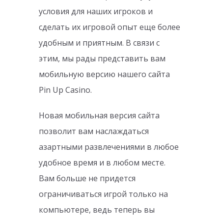
условия для наших игроков и
сделать их игровой опыт еще более
удобным и приятным. В связи с
этим, мы рады представить вам
мобильную версию нашего сайта
Pin Up Casino.
Новая мобильная версия сайта
позволит вам наслаждаться
азартными развлечениями в любое
удобное время и в любом месте.
Вам больше не придется
ограничиваться игрой только на
компьютере, ведь теперь вы