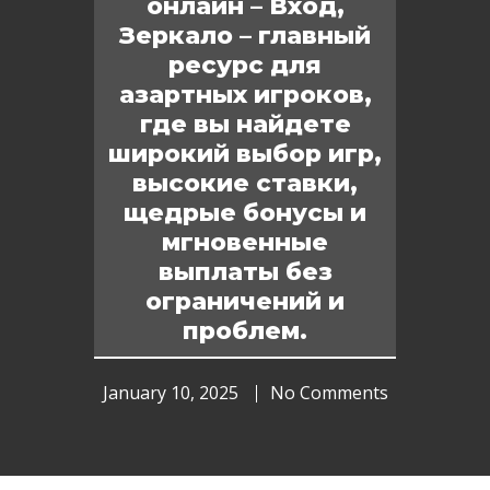
онлайн – Вход,
Зеркало – главный
ресурс для
азартных игроков,
где вы найдете
широкий выбор игр,
высокие ставки,
щедрые бонусы и
мгновенные
выплаты без
ограничений и
проблем.
January 10, 2025
No Comments