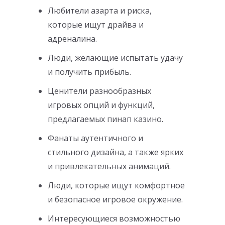
Любители азарта и риска,
которые ищут драйва и
адреналина.
Люди, желающие испытать удачу
и получить прибыль.
Ценители разнообразных
игровых опций и функций,
предлагаемых пинап казино.
Фанаты аутентичного и
стильного дизайна, а также ярких
и привлекательных анимаций.
Люди, которые ищут комфортное
и безопасное игровое окружение.
Интересующиеся возможностью