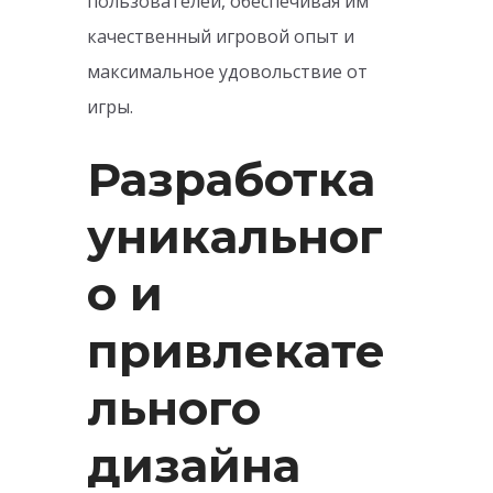
пользователей, обеспечивая им
качественный игровой опыт и
максимальное удовольствие от
игры.
Разработка
уникальног
о и
привлекате
льного
дизайна