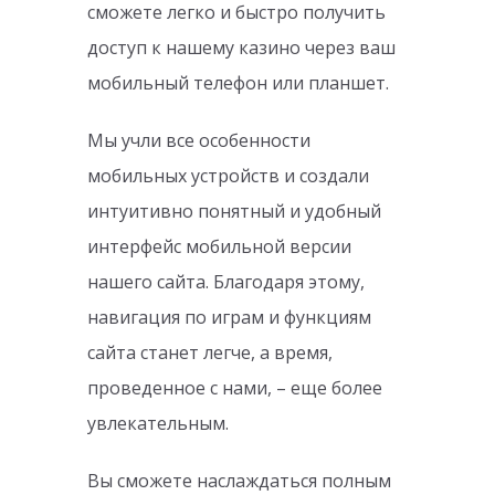
сможете легко и быстро получить
доступ к нашему казино через ваш
мобильный телефон или планшет.
Мы учли все особенности
мобильных устройств и создали
интуитивно понятный и удобный
интерфейс мобильной версии
нашего сайта. Благодаря этому,
навигация по играм и функциям
сайта станет легче, а время,
проведенное с нами, – еще более
увлекательным.
Вы сможете наслаждаться полным