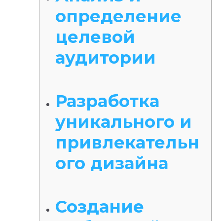
определение
целевой
аудитории
Разработка
уникального и
привлекательн
ого дизайна
Создание