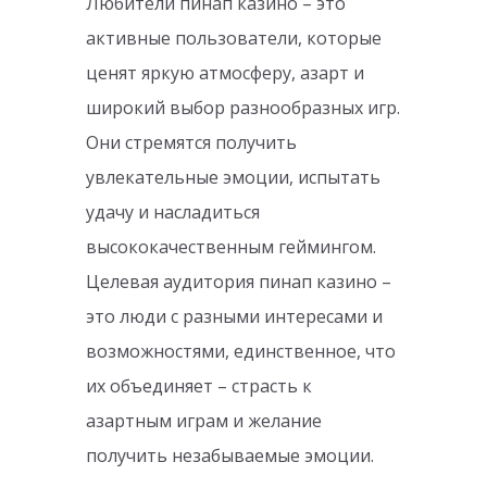
Любители пинап казино – это
активные пользователи, которые
ценят яркую атмосферу, азарт и
широкий выбор разнообразных игр.
Они стремятся получить
увлекательные эмоции, испытать
удачу и насладиться
высококачественным геймингом.
Целевая аудитория пинап казино –
это люди с разными интересами и
возможностями, единственное, что
их объединяет – страсть к
азартным играм и желание
получить незабываемые эмоции.