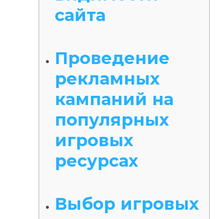
сайта
Проведение
рекламных
кампаний на
популярных
игровых
ресурсах
Выбор игровых