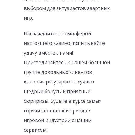
выбором для энтузиастов азартных
игр.
Наслаждайтесь атмосферой
настоящего казино, испытывайте
удачу вместе с нами!
Присоединяйтесь к нашей большой
группе довольных клиентов,
которые регулярно получают
щедрые бонусы и приятные
сюрпризы. Будьте в курсе самых
горячих новинок и трендов
игровой индустрии с нашим
сервисом.