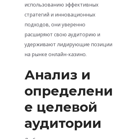
использованию эффективных
стратегий и инновационных
подходов, они уверенно
расширяют свою аудиторию и
удерживают лидирующие позиции
на рынке онлайн-казино.
Анализ и
определени
е целевой
аудитории