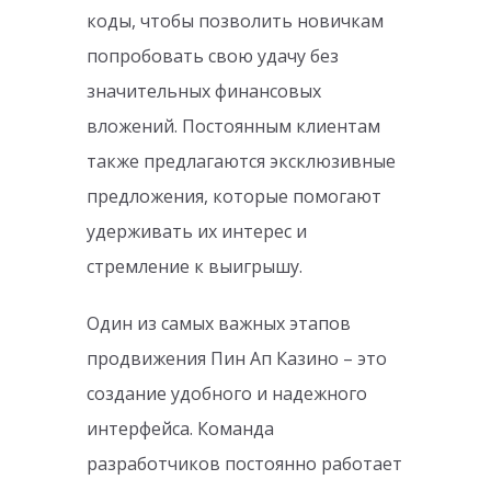
коды, чтобы позволить новичкам
попробовать свою удачу без
значительных финансовых
вложений. Постоянным клиентам
также предлагаются эксклюзивные
предложения, которые помогают
удерживать их интерес и
стремление к выигрышу.
Один из самых важных этапов
продвижения Пин Ап Казино – это
создание удобного и надежного
интерфейса. Команда
разработчиков постоянно работает