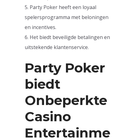
5. Party Poker heeft een loyaal
spelersprogramma met beloningen
en incentives.
6. Het biedt beveiligde betalingen en
uitstekende klantenservice.
Party Poker
biedt
Onbeperkte
Casino
Entertainme