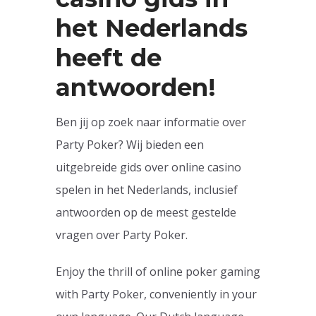
het Nederlands
heeft de
antwoorden!
Ben jij op zoek naar informatie over
Party Poker? Wij bieden een
uitgebreide gids over online casino
spelen in het Nederlands, inclusief
antwoorden op de meest gestelde
vragen over Party Poker.
Enjoy the thrill of online poker gaming
with Party Poker, conveniently in your