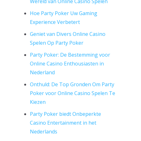
Wereld van Online Casino Spelen
Hoe Party Poker Uw Gaming
Experience Verbetert
Geniet van Divers Online Casino
Spelen Op Party Poker
Party Poker: De Bestemming voor
Online Casino Enthousiasten in
Nederland
Onthuld: De Top Gronden Om Party
Poker voor Online Casino Spelen Te
Kiezen
Party Poker biedt Onbeperkte
Casino Entertainment in het
Nederlands