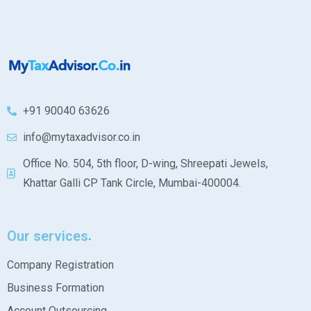
+91 90040 63626
info@mytaxadvisor.co.in
Office No. 504, 5th floor, D-wing, Shreepati Jewels,
Khattar Galli CP Tank Circle, Mumbai-400004.
Our services
Company Registration
Business Formation
Account Outsourcing