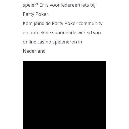
speler? Er is voor iedereen iets bij
Party Poker.
Kom joind de Party Poker community
en ontdek de spannende wereld van
online casino speleneren in
Nederland.