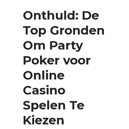
Onthuld: De
Top Gronden
Om Party
Poker voor
Online
Casino
Spelen Te
Kiezen