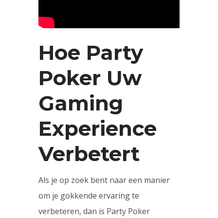
Hoe Party
Poker Uw
Gaming
Experience
Verbetert
Als je op zoek bent naar een manier
om je gokkende ervaring te
verbeteren, dan is Party Poker