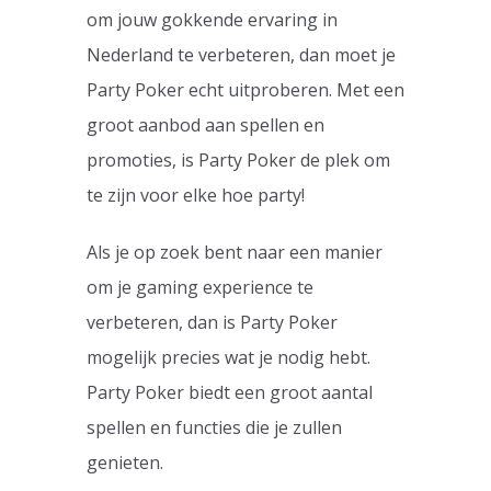
om jouw gokkende ervaring in
Nederland te verbeteren, dan moet je
Party Poker echt uitproberen. Met een
groot aanbod aan spellen en
promoties, is Party Poker de plek om
te zijn voor elke hoe party!
Als je op zoek bent naar een manier
om je gaming experience te
verbeteren, dan is Party Poker
mogelijk precies wat je nodig hebt.
Party Poker biedt een groot aantal
spellen en functies die je zullen
genieten.