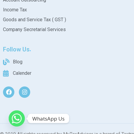
Income Tax
Goods and Service Tax ( GST )
Company Secretarial Services
Follow Us
Blog
Calender
WhatsApp Us