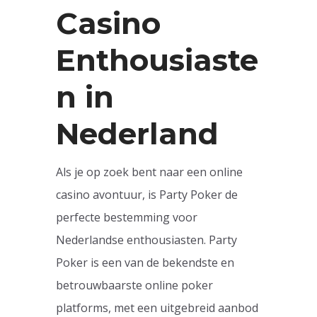
Casino
Enthousiaste
n in
Nederland
Als je op zoek bent naar een online
casino avontuur, is Party Poker de
perfecte bestemming voor
Nederlandse enthousiasten. Party
Poker is een van de bekendste en
betrouwbaarste online poker
platforms, met een uitgebreid aanbod