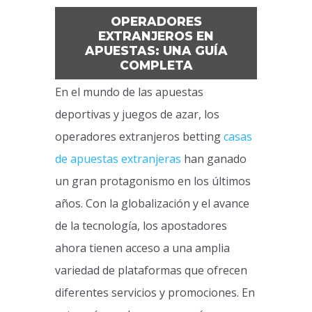
OPERADORES
EXTRANJEROS EN
APUESTAS: UNA GUÍA
COMPLETA
En el mundo de las apuestas
deportivas y juegos de azar, los
operadores extranjeros betting
casas
de apuestas extranjeras
han ganado
un gran protagonismo en los últimos
años. Con la globalización y el avance
de la tecnología, los apostadores
ahora tienen acceso a una amplia
variedad de plataformas que ofrecen
diferentes servicios y promociones. En