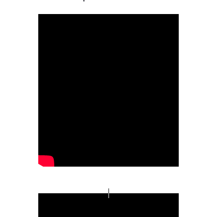
Uncategorized