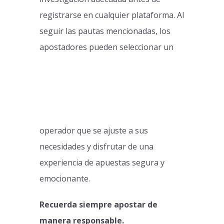
registrarse en cualquier plataforma. Al
seguir las pautas mencionadas, los
apostadores pueden seleccionar un
operador que se ajuste a sus
necesidades y disfrutar de una
experiencia de apuestas segura y
emocionante.
Recuerda siempre apostar de
manera responsable.