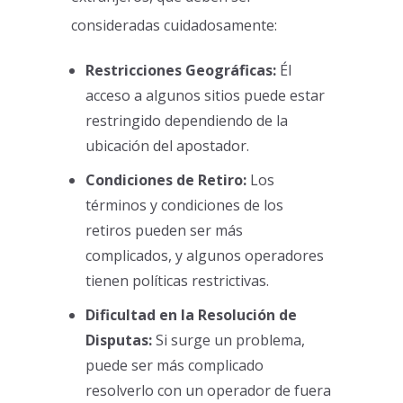
consideradas cuidadosamente:
Restricciones Geográficas:
Él
acceso a algunos sitios puede estar
restringido dependiendo de la
ubicación del apostador.
Condiciones de Retiro:
Los
términos y condiciones de los
retiros pueden ser más
complicados, y algunos operadores
tienen políticas restrictivas.
Dificultad en la Resolución de
Disputas:
Si surge un problema,
puede ser más complicado
resolverlo con un operador de fuera