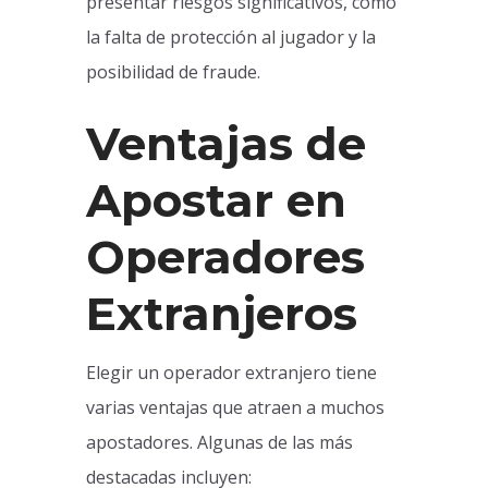
presentar riesgos significativos, como
la falta de protección al jugador y la
posibilidad de fraude.
Ventajas de
Apostar en
Operadores
Extranjeros
Elegir un operador extranjero tiene
varias ventajas que atraen a muchos
apostadores. Algunas de las más
destacadas incluyen: