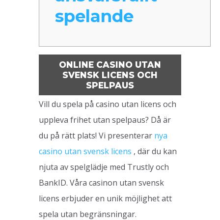
spelande
ONLINE CASINO UTAN
SVENSK LICENS OCH
SPELPAUS
Vill du spela på casino utan licens och
uppleva frihet utan spelpaus? Då är
du på rätt plats! Vi presenterar
nya
casino utan svensk licens
, där du kan
njuta av spelglädje med Trustly och
BankID. Våra casinon utan svensk
licens erbjuder en unik möjlighet att
spela utan begränsningar.