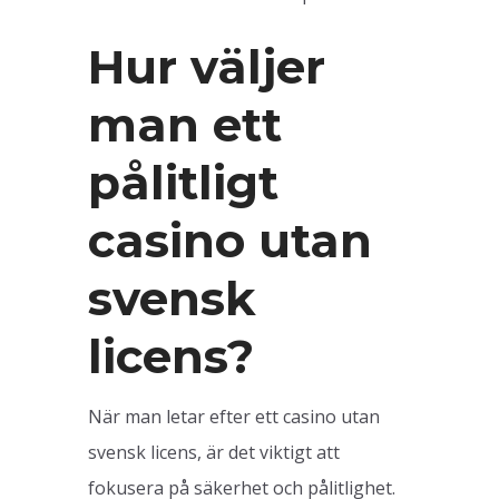
Hur väljer
man ett
pålitligt
casino utan
svensk
licens?
När man letar efter ett casino utan
svensk licens, är det viktigt att
fokusera på säkerhet och pålitlighet.