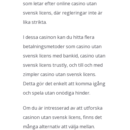
som letar efter online casino utan
svensk licens, där regleringar inte är
lika strikta.
I dessa casinon kan du hitta flera
betalningsmetoder som casino utan
svensk licens med bankid, casino utan
svensk licens trustly, och till och med
zimpler casino utan svensk licens.
Detta gör det enkelt att komma igång
och spela utan onödiga hinder.
Om du är intresserad av att utforska
casinon utan svensk licens, finns det
många alternativ att välja mellan.