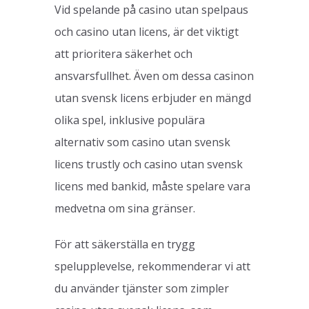
Vid spelande på casino utan spelpaus
och casino utan licens, är det viktigt
att prioritera säkerhet och
ansvarsfullhet. Även om dessa casinon
utan svensk licens erbjuder en mängd
olika spel, inklusive populära
alternativ som casino utan svensk
licens trustly och casino utan svensk
licens med bankid, måste spelare vara
medvetna om sina gränser.
För att säkerställa en trygg
spelupplevelse, rekommenderar vi att
du använder tjänster som zimpler