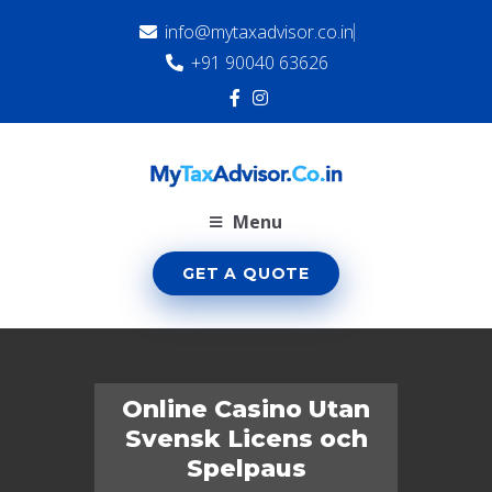
info@mytaxadvisor.co.in
+91 90040 63626
Menu
GET A QUOTE
Online Casino Utan
Svensk Licens och
Spelpaus