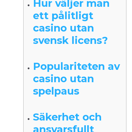
Hur väljer man
ett pålitligt
casino utan
svensk licens?
Populariteten av
casino utan
spelpaus
Säkerhet och
ansvarsfullt