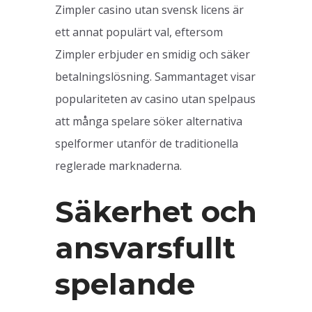
Zimpler casino utan svensk licens är
ett annat populärt val, eftersom
Zimpler erbjuder en smidig och säker
betalningslösning. Sammantaget visar
populariteten av casino utan spelpaus
att många spelare söker alternativa
spelformer utanför de traditionella
reglerade marknaderna.
Säkerhet och
ansvarsfullt
spelande