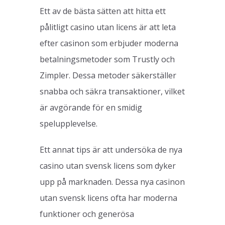
Ett av de bästa sätten att hitta ett
pålitligt casino utan licens är att leta
efter casinon som erbjuder moderna
betalningsmetoder som Trustly och
Zimpler. Dessa metoder säkerställer
snabba och säkra transaktioner, vilket
är avgörande för en smidig
spelupplevelse.
Ett annat tips är att undersöka de nya
casino utan svensk licens som dyker
upp på marknaden. Dessa nya casinon
utan svensk licens ofta har moderna
funktioner och generösa