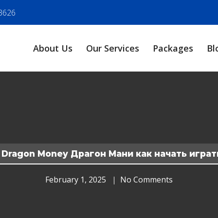
3626
About Us
Our Services
Packages
Bl
 Dragon Money Драгон Мани как начать играт
February 1, 2025
No Comments