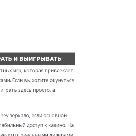
РАТЬ И ВЫИГРЫВАТЬ
ртных игр, которая привлекает
ми. Если вы хотите окунуться
играть здесь просто, а
ney зеркало, если основной
табильный доступ к казино. На
ive-игр с реальными дилерами.