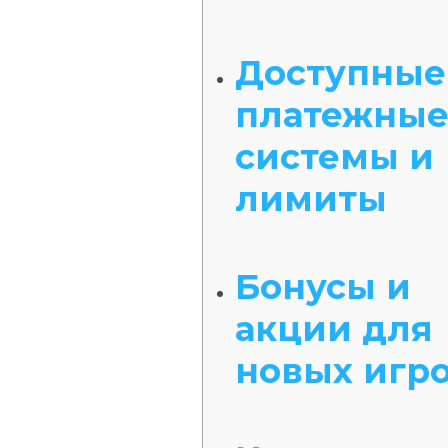
Доступные
платежны
системы и
лимиты
Бонусы и
акции для
новых игр