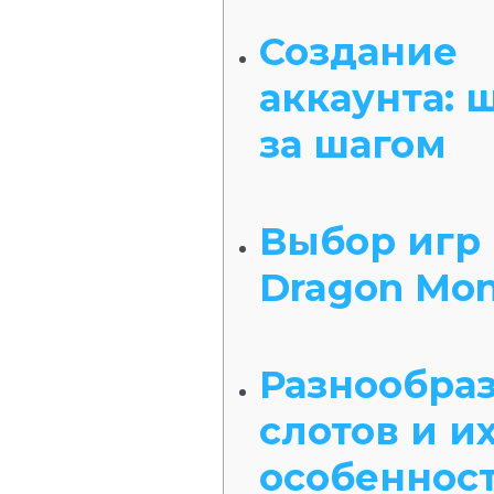
Создание
аккаунта: 
за шагом
Выбор игр 
Dragon Mo
Разнообра
слотов и и
особеннос