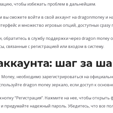
ацию, чтобы избежать проблем в дальнейшем.
 вы сможете войти в свой аккаунт на dragonmoney и н
терфейс и множество игровых опций, доступных сразу 
ти, обратитесь в службу поддержки через dragon money
, связанные с регистрацией или входом в систему.
аккаунта: шаг за ш
 Money, необходимо зарегистрироваться на официальн
пользуйте dragon money зеркало, если доступ к основн
кнопку “Регистрация”. Нажмите на нее, чтобы открыть 
 и придумайте надежный пароль. Убедитесь, что все по