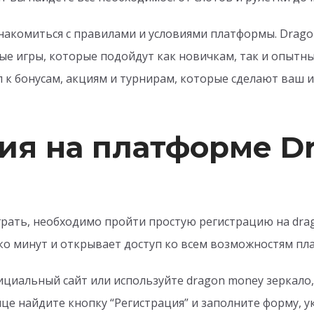
накомиться с правилами и условиями платформы. Drago
ные игры, которые подойдут как новичкам, так и опытн
 к бонусам, акциям и турнирам, которые сделают ваш 
ия на платформе D
грать, необходимо пройти простую регистрацию на dra
ко минут и открывает доступ ко всем возможностям пл
циальный сайт или используйте dragon money зеркало,
це найдите кнопку “Регистрация” и заполните форму, у