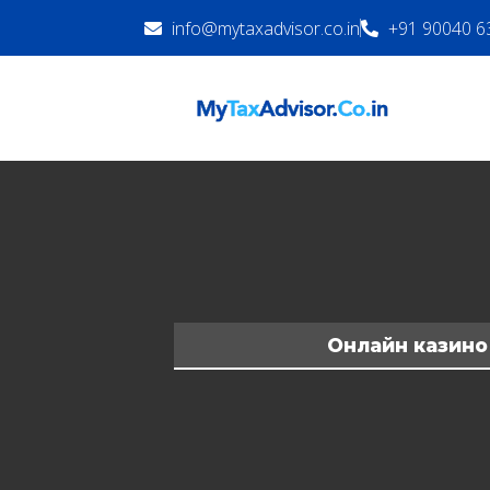
info@mytaxadvisor.co.in
+91 90040 6
Онлайн казино