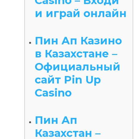
Casino – Входи
и играй онлайн
Пин Ап Казино
в Казахстане –
Официальный
сайт Pin Up
Casino
Пин Ап
Казахстан –