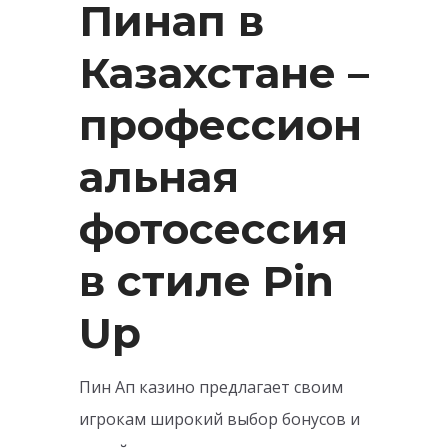
Пинап в
Казахстане –
профессион
альная
фотосессия
в стиле Pin
Up
Пин Ап казино предлагает своим
игрокам широкий выбор бонусов и