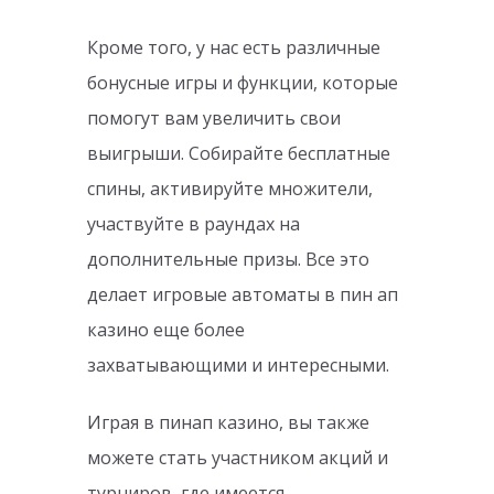
Кроме того, у нас есть различные
бонусные игры и функции, которые
помогут вам увеличить свои
выигрыши. Собирайте бесплатные
спины, активируйте множители,
участвуйте в раундах на
дополнительные призы. Все это
делает игровые автоматы в пин ап
казино еще более
захватывающими и интересными.
Играя в пинап казино, вы также
можете стать участником акций и
турниров, где имеется