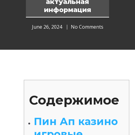
актуальная
информация
June 26, 2024
No Comments
Содержимое
Пин Ап казино
игровые