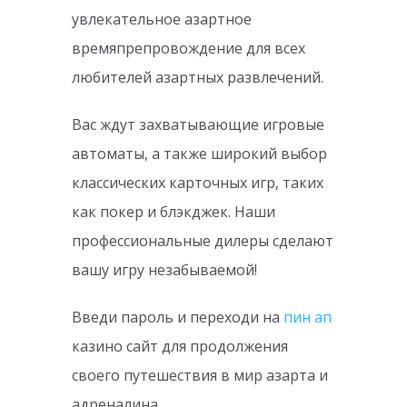
увлекательное азартное
времяпрепровождение для всех
любителей азартных развлечений.
Вас ждут захватывающие игровые
автоматы, а также широкий выбор
классических карточных игр, таких
как покер и блэкджек. Наши
профессиональные дилеры сделают
вашу игру незабываемой!
Введи пароль и переходи на
пин ап
казино сайт для продолжения
своего путешествия в мир азарта и
адреналина.