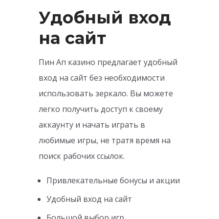
Удобный вход
на сайт
Пин Ап казино предлагает удобный
вход на сайт без необходимости
использовать зеркало. Вы можете
легко получить доступ к своему
аккаунту и начать играть в
любимые игры, не тратя время на
поиск рабочих ссылок.
Привлекательные бонусы и акции
Удобный вход на сайт
Большой выбор игр