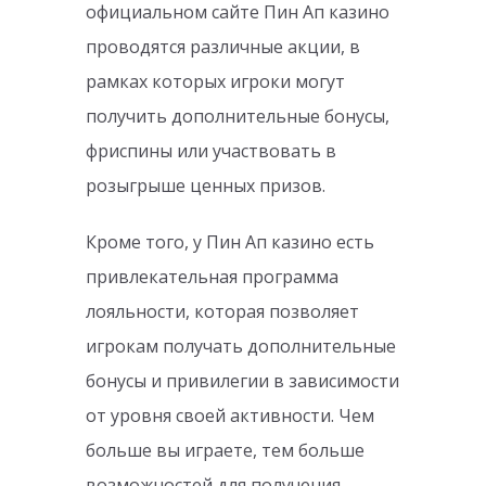
официальном сайте Пин Ап казино
проводятся различные акции, в
рамках которых игроки могут
получить дополнительные бонусы,
фриспины или участвовать в
розыгрыше ценных призов.
Кроме того, у Пин Ап казино есть
привлекательная программа
лояльности, которая позволяет
игрокам получать дополнительные
бонусы и привилегии в зависимости
от уровня своей активности. Чем
больше вы играете, тем больше
возможностей для получения