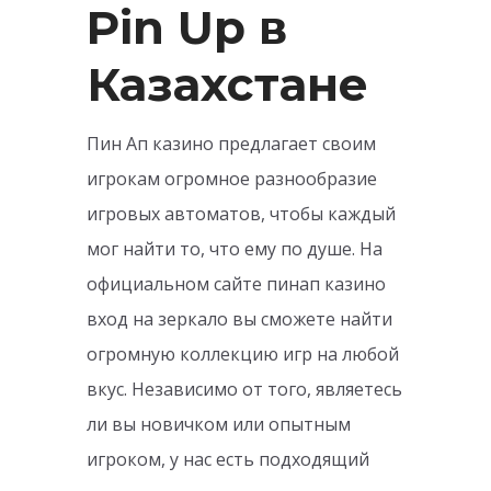
Pin Up в
Казахстане
Пин Ап казино предлагает своим
игрокам огромное разнообразие
игровых автоматов, чтобы каждый
мог найти то, что ему по душе. На
официальном сайте пинап казино
вход на зеркало вы сможете найти
огромную коллекцию игр на любой
вкус. Независимо от того, являетесь
ли вы новичком или опытным
игроком, у нас есть подходящий