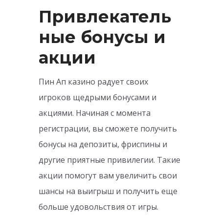
Привлекатель
ные бонусы и
акции
Пин Ап казино радует своих
игроков щедрыми бонусами и
акциями. Начиная с момента
регистрации, вы сможете получить
бонусы на депозиты, фриспины и
другие приятные привилегии. Такие
акции помогут вам увеличить свои
шансы на выигрыш и получить еще
больше удовольствия от игры.