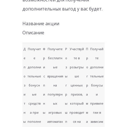
дополнительных выгод у вас будет.
Название акции
Описание
Д
Получит
Ф
Получите
Р
Участвуй
П
Получай
е
е
р
бесплатн
о
те в
р
те
п
дополни
и
ые
з
розыгры
о
дополни
о
тельные
с
вращения
ы
ше
г
тельные
з
бонусн
п
на
г
ценных
р
бонусы
и
ые
и
популярн
р
призов,
а
и
т
средств
н
ых
ы
который
м
привиле
н
а при
ы
игровых
ш
проводит
м
гии в
ы
пополне
автоматах
п
ся на
а
зависим