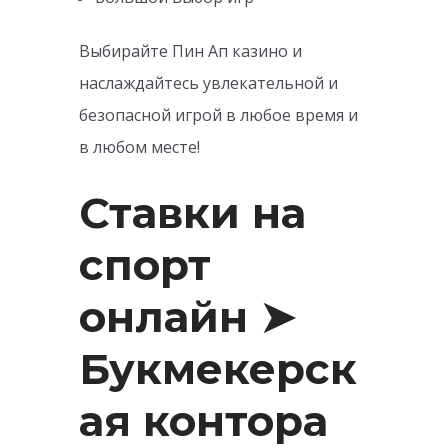
Выбирайте Пин Ап казино и
наслаждайтесь увлекательной и
безопасной игрой в любое время и
в любом месте!
Ставки на
спорт
онлайн ➤
Букмекерск
ая контора