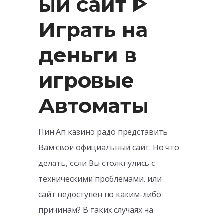
ый сайт ᐈ
Играть на
деньги в
игровые
Автоматы
Пин Ап казино радо представить
Вам свой официальный сайт. Но что
делать, если Вы столкнулись с
техническими проблемами, или
сайт недоступен по каким-либо
причинам? В таких случаях на