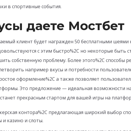
вки в спортивные события.
усы даете Мостбет
аемый клиент будет награжден 50 бесплатными шеями 
овольствуются с этим быстро%2C но некоторые быть ст
шить собственную проблему. Более этого%2C способы р
етворить например вкусы и потребности пользователе
ростое оформление%2C а также позволяет пользовател
тформы. Это предложение — идеальная возможности на
станет прекрасным стартом для вашей игры на платфор
екерская контора%2C предлагающая широкий выбор сп
 и казино и слоты.