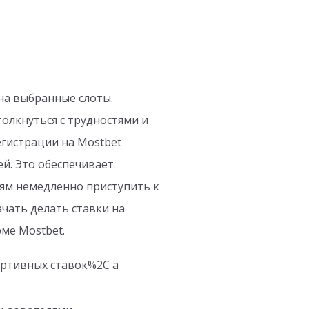
на выбранные слоты.
олкнуться с трудностями и
егистрации на Mostbet
й. Это обеспечивает
ям немедленно приступить к
чать делать ставки на
ме Mostbet.
ортивных ставок%2C а