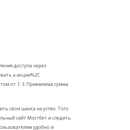
ления доступа через
овать а акции%2C
том от 1. 3. Приемлема сумма
ь свои шанса на успех. Того
льный сайт Мостбет и следить
ользователям удобно и