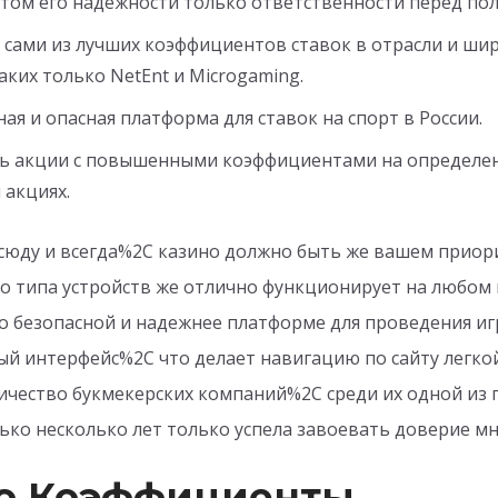
том его надежности только ответственности перед по
т сами из лучших коэффициентов ставок в отрасли и ши
их только NetEnt и Microgaming.
я и опасная платформа для ставок на спорт в России.
ь акции с повышенными коэффициентами на определе
 акциях.
всюду и всегда%2C казино должно быть же вашем приор
го типа устройств же отлично функционирует на любом 
о безопасной и надежнее платформе для проведения игр
й интерфейс%2C что делает навигацию по сайту легкой
ичество букмекерских компаний%2C среди их одной из 
лько несколько лет только успела завоевать доверие м
ко Коэффициенты