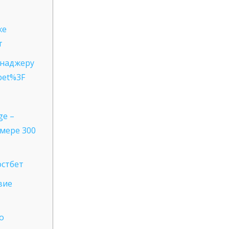
же
т
енаджеру
bet%3F
ge –
змере 300
остбет
вие
о