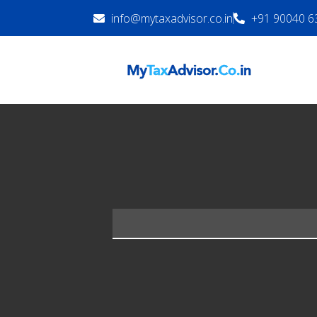
info@mytaxadvisor.co.in
+91 90040 6