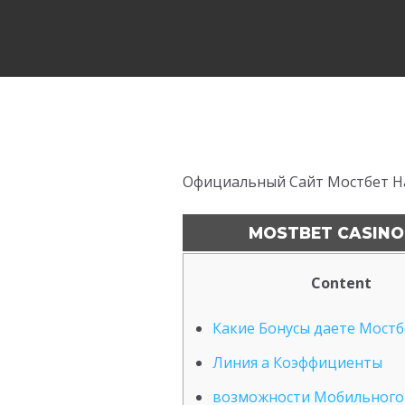
Официальный Сайт Мостбет Н
MOSTBET CASIN
Content
Какие Бонусы даете Мостб
Линия а Коэффициенты
возможности Мобильного