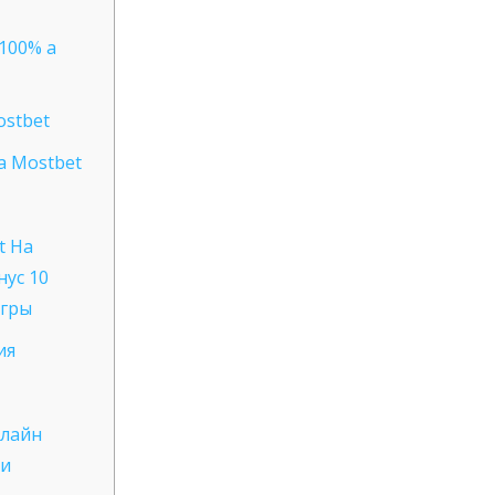
100% а
ostbet
 Mostbet
t На
ус 10
Игры
ия
нлайн
ги