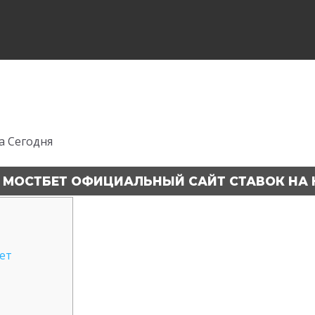
а Сегодня
O МОСТБЕТ ОФИЦИАЛЬНЫЙ САЙТ СТАВОК НА 
ет