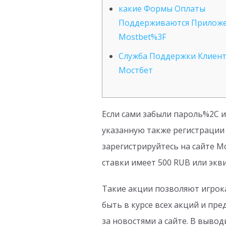
какие Формы Оплаты
Поддерживаются Прилож
Mostbet%3F
Служба Поддержки Клиен
Мостбет
Если сами забыли пароль%2C 
указанную также регистрации
зарегистрируйтесь на сайте Mo
ставки имеет 500 RUB или экв
Такие акции позволяют игрок
быть в курсе всех акций и п
за новостями а сайте. В выв