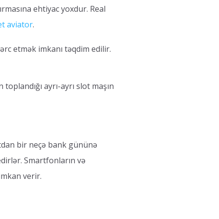
ırmasına ehtiyac yoxdur. Real
t aviator
.
mərc etmək imkanı təqdim edilir.
toplandığı ayrı-ayrı slot maşın
aatdan bir neçə bank gününə
irlər. Smartfonların və
 imkan verir.