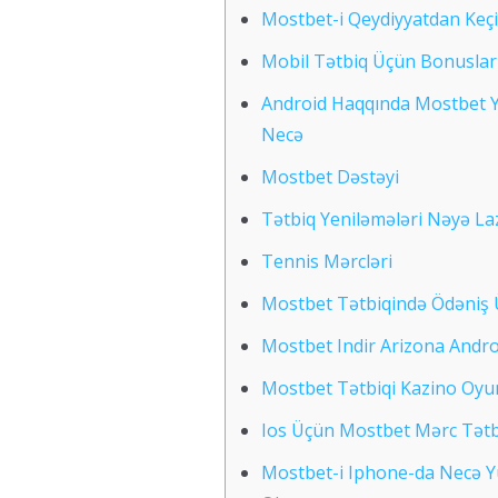
Mostbet-i Qeydiyyatdan Keçi
Mobil Tətbiq Üçün Bonuslar
Android Haqqında Mostbet 
Necə
Mostbet Dəstəyi
Tətbiq Yeniləmələri Nəyə La
Tennis Mərcləri
Mostbet Tətbiqində Ödəniş Ü
Mostbet Indir Arizona Andro
Mostbet Tətbiqi Kazino Oyun
Ios Üçün Mostbet Mərc Tətb
Mostbet-i Iphone-da Necə 