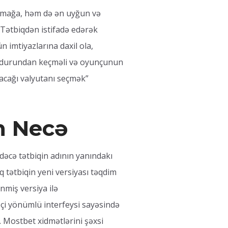
 olmağa, həm də ən uyğun və
 Tətbiqdən istifadə edərək
n imtiyazlarına daxil ola,
osedurundan keçməli və oyunçunun
lacağı valyutanı seçmək”
n Necə
dəcə tətbiqin adının yanındakı
q tətbiqin yeni versiyası təqdim
nmiş versiya ilə
əçi yönümlü interfeysi sayəsində
. Mostbet xidmətlərini şəxsi