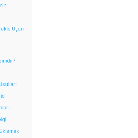
rin
Yukle Üçün
zımdır?
sulları
id
ları
iqi
Yükləmək