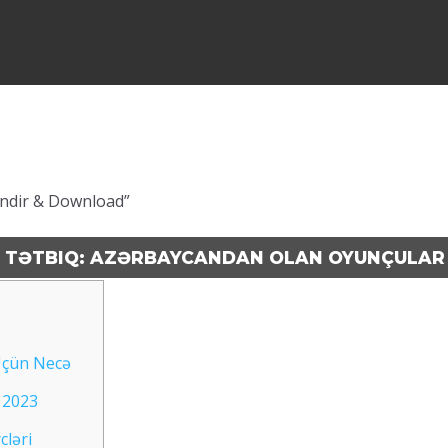
Indir & Download”
 TƏTBIQ: AZƏRBAYCANDAN OLAN OYUNÇULAR 
Üçün Necə
 2023
cləri