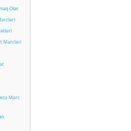
maq Olar
ərcləri
ətləri
 Mərcləri
ət
Necə Mərc
an