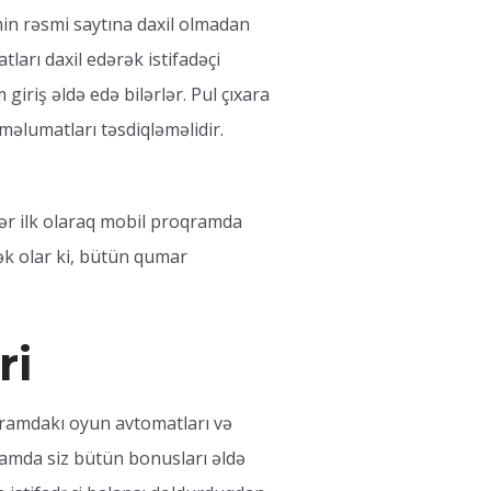
in rəsmi saytına daxil olmadan
ları daxil edərək istifadəçi
giriş əldə edə bilərlər. Pul çıxara
əlumatları təsdiqləməlidir.
lər ilk olaraq mobil proqramda
k olar ki, bütün qumar
ri
oqramdakı oyun avtomatları və
amda siz bütün bonusları əldə