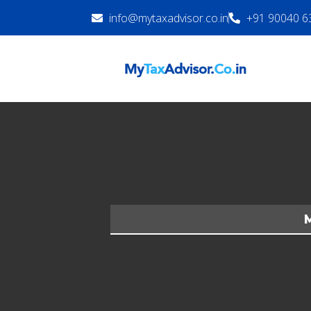
info@mytaxadvisor.co.in
+91 90040 6