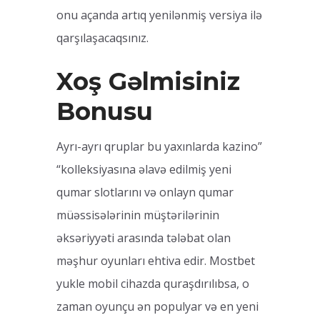
onu açanda artıq yenilənmiş versiya ilə
qarşılaşacaqsınız.
Xoş Gəlmisiniz
Bonusu
Ayrı-ayrı qruplar bu yaxınlarda kazino”
“kolleksiyasına əlavə edilmiş yeni
qumar slotlarını və onlayn qumar
müəssisələrinin müştərilərinin
əksəriyyəti arasında tələbat olan
məşhur oyunları ehtiva edir. Mostbet
yukle mobil cihazda quraşdırılıbsa, o
zaman oyunçu ən populyar və en yeni