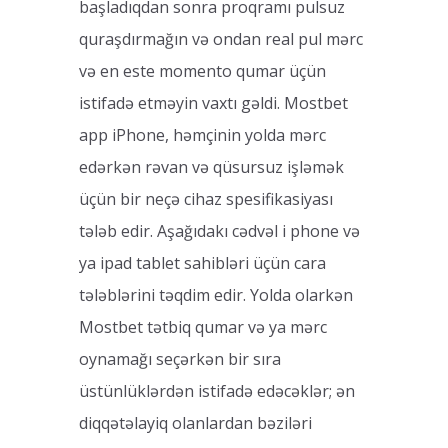
başladıqdan sonra proqramı pulsuz
quraşdırmağın və ondan real pul mərc
və en este momento qumar üçün
istifadə etməyin vaxtı gəldi. Mostbet
app iPhone, həmçinin yolda mərc
edərkən rəvan və qüsursuz işləmək
üçün bir neçə cihaz spesifikasiyası
tələb edir. Aşağıdakı cədvəl i phone və
ya ipad tablet sahibləri üçün cara
tələblərini təqdim edir. Yolda olarkən
Mostbet tətbiq qumar və ya mərc
oynamağı seçərkən bir sıra
üstünlüklərdən istifadə edəcəklər; ən
diqqətəlayiq olanlardan bəziləri