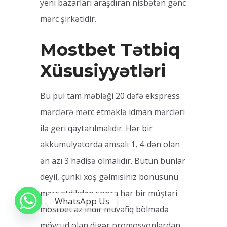
yeni bazarları araşdıran nisbətən gənc
mərc şirkətidir.
Mostbet Tətbiq
Xüsusiyyətləri
Bu pul tam məbləği 20 dəfə ekspress
mərclərə mərc etməklə idman mərcləri
ilə geri qaytarılmalıdır. Hər bir
akkumulyatorda əmsalı 1, 4-dən olan
ən azı 3 hadisə olmalıdır. Bütün bunlar
deyil, çünki xoş gəlmisiniz bonusunu
mərc etdikdən sonra hər bir müştəri
WhatsApp Us
mostbet az indir müvafiq bölmədə
mövcud olan digər promosyonlardan