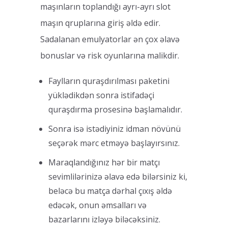
maşınların toplandığı ayrı-ayrı slot
maşın qruplarına giriş əldə edir.
Sadalanan emulyatorlar ən çox əlavə
bonuslar və risk oyunlarına malikdir.
Faylların quraşdırılması paketini
yüklədikdən sonra istifadəçi
quraşdırma prosesinə başlamalıdır.
Sonra isə istədiyiniz idman növünü
seçərək mərc etməyə başlayırsınız.
Maraqlandığınız hər bir matçı
sevimlilərinizə əlavə edə bilərsiniz ki,
beləcə bu matça dərhal çıxış əldə
edəcək, onun əmsalları və
bazarlarını izləyə biləcəksiniz.