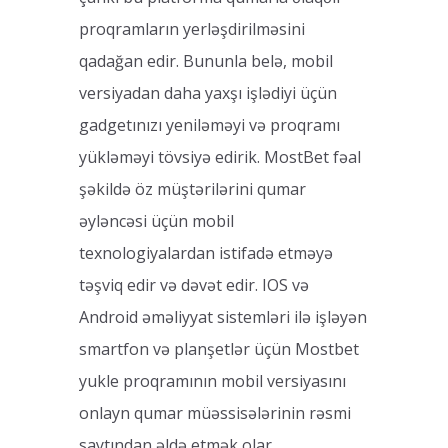
proqramların yerləşdirilməsini
qadağan edir. Bununla belə, mobil
versiyadan daha yaxşı işlədiyi üçün
gadgetınızı yeniləməyi və proqramı
yükləməyi tövsiyə edirik. MostBet fəal
şəkildə öz müştərilərini qumar
əyləncəsi üçün mobil
texnologiyalardan istifadə etməyə
təşviq edir və dəvət edir. IOS və
Android əməliyyat sistemləri ilə işləyən
smartfon və planşetlər üçün Mostbet
yukle proqramının mobil versiyasını
onlayn qumar müəssisələrinin rəsmi
saytından əldə etmək olar.