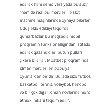
edərək həm demo versiyada pulsuz,”
“həm də real pul mərcləri ilə slot
machine maşınlarında oynaya bilərlər.
Uduş əldə edildiyi təqdirdə,
qumarbazlar bu məqsədlə mobil
proqramın funksionallığından istifadə
edərək qazandıqları bütün pulları
çıxara bilərlər. Mostbet proqramında
idman mərcləri ən populyar
oyunlardan biridir. Burada sizə futbol, ​​
basketbol, ​​tennis, voleybol, həndbol
və bir çox digər idman növlərinə mərc
etmək imkanı təqdim edilir.