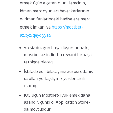
etmək üçün əlçatan olur. Həmçinin,
idman mərc oyunları həvəskarlarının
e-İdman fənlərindəki hadisələrə mərc
etmək imkanı va
https://mostbet-
az.xyz/qeydiyyat/
.
Və siz düzgün başa düşürsünüz ki,
mostbet az indir, bu reward birbaşa
tətbiqdə olacaq.
İstifadə edə biləcəyiniz xüsusi ödəniş
üsulları yerləşdiyiniz yerdən asılı
olacaq.
IOS üçün Mostbet-i yükləmək daha
asandır, çünki o, Application Store-
da mövcuddur.