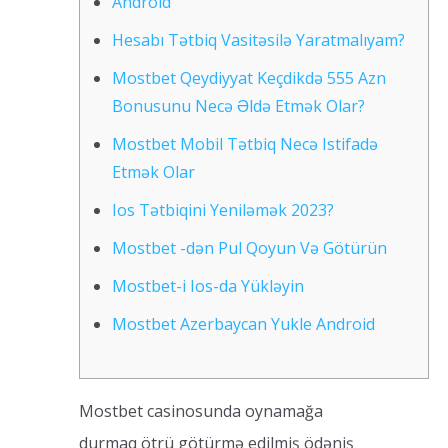
Android
Hesabı Tətbiq Vasitəsilə Yaratmalıyam?
Mostbet Qeydiyyat Keçdikdə 555 Azn
Bonusunu Necə Əldə Etmək Olar?
Mostbet Mobil Tətbiq Necə Istifadə
Etmək Olar
Ios Tətbiqini Yeniləmək 2023?
Mostbet -dən Pul Qoyun Və Götürün
Mostbet-i Ios-da Yükləyin
Mostbet Azerbaycan Yukle Android
Mostbet casinosunda oynamağa
durmaq ötrü götürmə edilmiş ödəniş