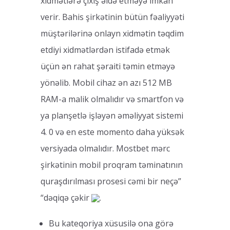
xidmətlərə çıxış əldə etməyə imkan
verir. Bahis şirkətinin bütün fəaliyyəti
müştərilərinə onlayn xidmətin təqdim
etdiyi xidmətlərdən istifadə etmək
üçün ən rahat şəraiti təmin etməyə
yönəlib. Mobil cihaz ən azı 512 MB
RAM-a malik olmalıdır və smartfon və
ya planşetlə işləyən əməliyyat sistemi
4. 0 və en este momento daha yüksək
versiyada olmalıdır. Mostbet mərc
şirkətinin mobil proqram təminatının
quraşdırılması prosesi cəmi bir neçə”
“dəqiqə çəkir
.
Bu kateqoriya xüsusilə ona görə