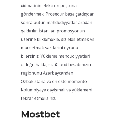
xidmətinin elektron poçtuna
göndərmək. Prosedur başa çatdıqdan
sonra bütün məhdudiyyətlər aradan
qaldırılır. İstənilən promosyonun
üzərinə klikləməklə, siz əldə etmək və
mərc etmək şərtlərini öyrənə
bilərsiniz. Yükləmə məhdudiyyətləri
olduğu halda, siz iCloud hesabınızın
regionunu Azərbaycandan
Özbəkistana və en este momento
Kolumbiyaya dəyişməli və yükləməni
təkrar etməlisiniz.
Mostbet