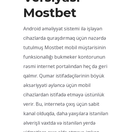
Mostbet
Android əməliyyat sistemi ilə işləyən
cihazlarda quraşdırmaq üçün nəzərdə
tutulmuş Mostbet mobil müştərisinin
funksionallığı bukmeker kontorunun
rəsmi internet portalından heç də geri
qalmır. Qumar istifadəçilərinin böyük
əksəriyyəti əyləncə üçün mobil
cihazlardan istifadə etməyə üstünlük
verir. Bu, internetə çıxış üçün sabit
kanal olduqda, daha yaxşılara istənilən
əlverişli vaxtda və istənilən yerdə