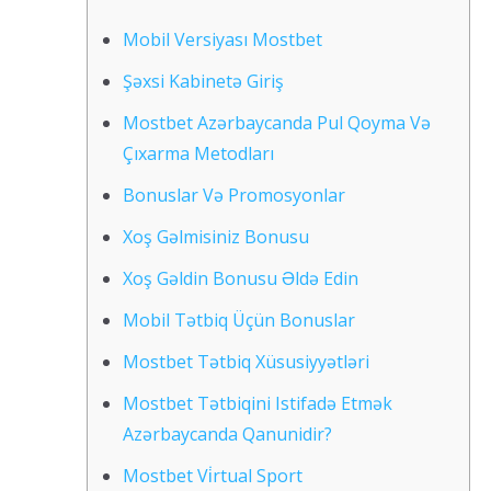
Mobil Versiyası Mostbet
Şəxsi Kabinetə Giriş
Mostbet Azərbaycanda Pul Qoyma Və
Çıxarma Metodları
Bonuslar Və Promosyonlar
Xoş Gəlmisiniz Bonusu
Xoş Gəldin Bonusu Əldə Edin
Mobil Tətbiq Üçün Bonuslar
Mostbet Tətbiq Xüsusiyyətləri
Mostbet Tətbiqini Istifadə Etmək
Azərbaycanda Qanunidir?
Mostbet Vi̇rtual Sport