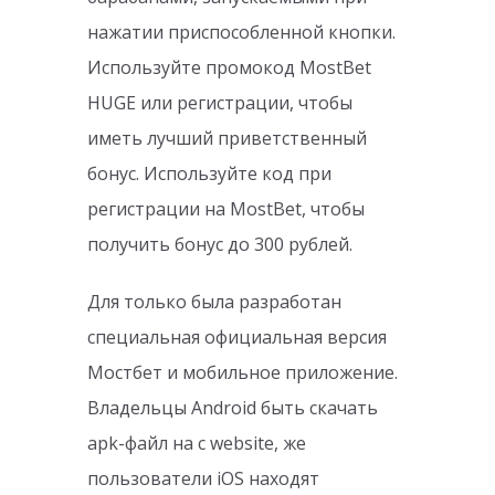
нажатии приспособленной кнопки.
Используйте промокод MostBet
HUGE или регистрации, чтобы
иметь лучший приветственный
бонус. Используйте код при
регистрации на MostBet, чтобы
получить бонус до 300 рублей.
Для только была разработан
специальная официальная версия
Мостбет и мобильное приложение.
Владельцы Android быть скачать
apk-файл на с website, же
пользователи iOS находят