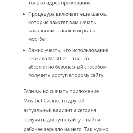
только адрес проживания.
Процедура включает еще шагов,
которые захотят вам начать
начальном ставок и игры на
мостбет.
Важно учесть, что использование
зеркала Mostbet – только
абсолютно безопасный способом
получить доступ второму сайту.
Если вы но скачать приложение
Mostbet Casino, то другой
актуальный вариант а сегодня
получить доступ к сайту – найти
рабочее зеркало на него. Так нужно,