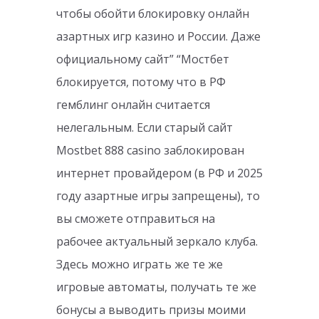
чтобы обойти блокировку онлайн
азартных игр казино и России. Даже
официальному сайт” “Мостбет
блокируется, потому что в РФ
гемблинг онлайн считается
нелегальным. Если старый сайт
Mostbet 888 casino заблокирован
интернет провайдером (в РФ и 2025
году азартные игры запрещены), то
вы сможете отправиться на
рабочее актуальный зеркало клуба.
Здесь можно играть же те же
игровые автоматы, получать те же
бонусы а выводить призы моими