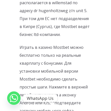
располагается в willemstad по
адресу dr hugenholtzweg z/n unit 5.
При том для ЕС нет подразделения
в Кипре (Cyprus), где Mostbet ведёт
бизнес ltd-компании.
Играть в казино Mostbet можно
бесплатно только на реальные
кварплату с бонусами. Для
установки мобильной версии
Mostbet необходимо сделать
простые шаги. Нажмите в верхней
левой части экрана а иконку
WhatsApp Us
Android или iOS,” “подтвердите
загрузку мобильного софта.