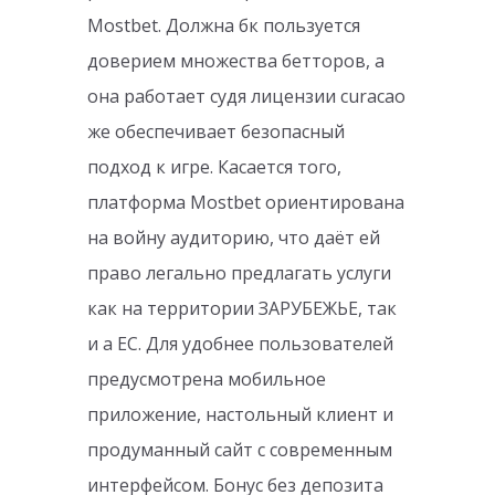
Mostbet. Должна бк пользуется
доверием множества бетторов, а
она работает судя лицензии curacao
же обеспечивает безопасный
подход к игре. Касается того,
платформа Mostbet ориентирована
на войну аудиторию, что даёт ей
право легально предлагать услуги
как на территории ЗАРУБЕЖЬЕ, так
и а ЕС. Для удобнее пользователей
предусмотрена мобильное
приложение, настольный клиент и
продуманный сайт с современным
интерфейсом. Бонус без депозита