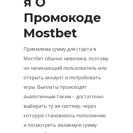
я О
Промокоде
Mostbet
Приемлема сумму для старта в
Мостбет обычно невелика, поэтому
но начинающий пользователь или
открыть аккаунт и попробовать
игры. Выплаты происходят
аналогичным таким – достаточно
выбирать ту же систему, через
которую становилось пополнение,
и посмотреть желаемую сумму