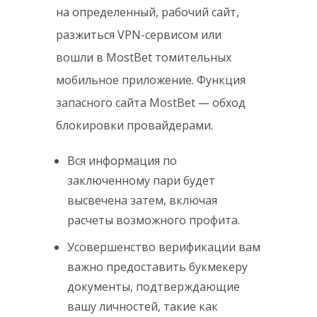
на определенный, рабочий сайт,
разжиться VPN-сервисом или
вошли в MostBet томительных
мобильное приложение. Функция
запасного сайта MostBet — обход
блокировки провайдерами.
Вся информация по
заключенному пари будет
высвечена затем, включая
расчеты возможного профита.
Усовершенство верификации вам
важно предоставить букмекеру
документы, подтверждающие
вашу личностей, такие как