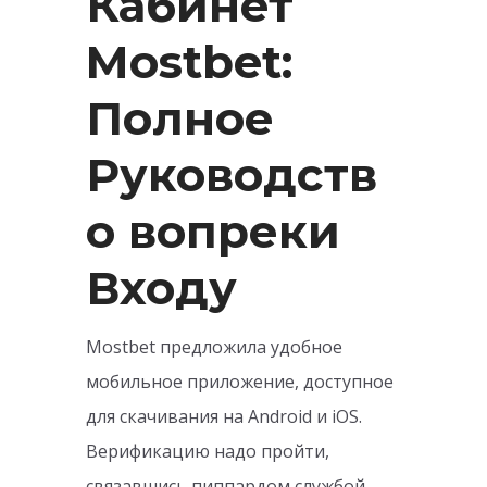
Кабинет
Mostbet:
Полное
Руководств
о вопреки
Входу
Mostbet предложила удобное
мобильное приложение, доступное
для скачивания на Android и iOS.
Верификацию надо пройти,
связавшись пиппардом службой