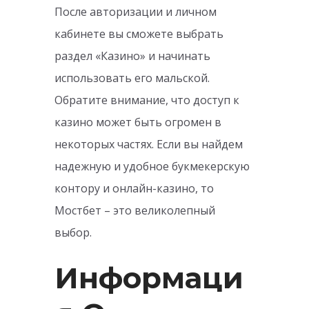
После авторизации и личном
кабинете вы сможете выбрать
раздел «Казино» и начинать
использовать его мальской.
Обратите внимание, что доступ к
казино может быть огромен в
некоторых частях. Если вы найдем
надежную и удобное букмекерскую
контору и онлайн-казино, то
Мостбет – это великолепный
выбор.
Информаци