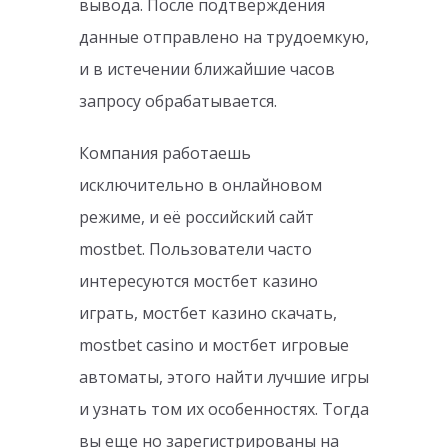
вывода. После подтверждения
данные отправлено на трудоемкую,
и в истечении ближайшие часов
запросу обрабатывается.
Компания работаешь
исключительно в онлайновом
режиме, и её российский сайт
mostbet. Пользователи часто
интересуются мостбет казино
играть, мостбет казино скачать,
mostbet casino и мостбет игровые
автоматы, этого найти лучшие игры
и узнать том их особенностях. Тогда
вы еще но зарегистрированы на