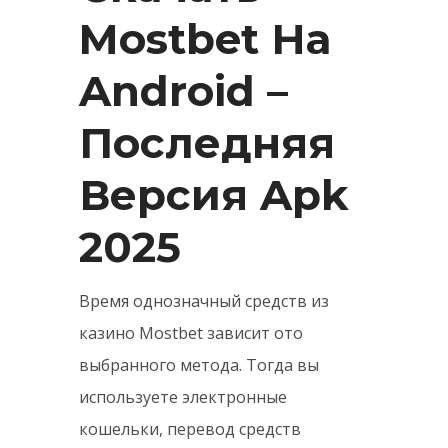
Mostbet На
Android –
Последняя
Версия Apk
2025
Время однозначный средств из
казино Mostbet зависит ото
выбранного метода. Тогда вы
используете электронные
кошельки, перевод средств