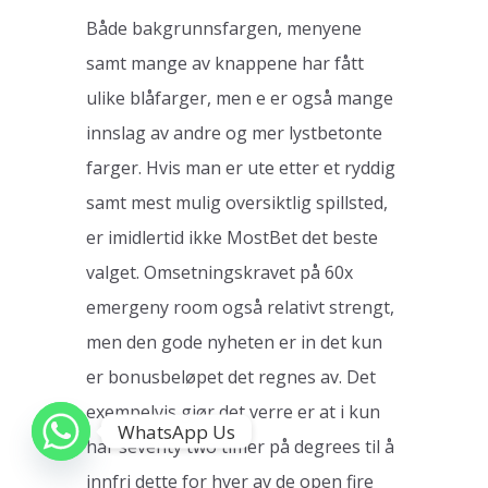
Både bakgrunnsfargen, menyene
samt mange av knappene har fått
ulike blåfarger, men e er også mange
innslag av andre og mer lystbetonte
farger. Hvis man er ute etter et ryddig
samt mest mulig oversiktlig spillsted,
er imidlertid ikke MostBet det beste
valget. Omsetningskravet på 60x
emergeny room også relativt strengt,
men den gode nyheten er in det kun
er bonusbeløpet det regnes av. Det
exempelvis gjør det verre er at i kun
WhatsApp Us
har seventy two timer på degrees til å
innfri dette for hver av de open fire