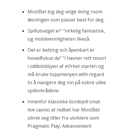
MostBet big deg velge living room
løsningen som passer best for deg.
Spillutvalget er” “virkelig fantastisk,
og mobilvennligheten likeså.
Det er betting och åpenbart er
hovedfokus da” “i havner rett resort
i oddslobbyen af m?rket starten og
må bruke toppmenyen with regard
to å navigere deg inn på sobre ulike
spillområdene.
Innenfor klassiske bordspill smat
live casino at redbet har MostBet
sikret seg titler fra utviklere som
Pragmatic Play, Advancement