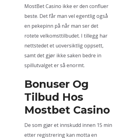
MostBet Casino ikke er den confluer
beste. Det får man vel egentlig også
en pekepinn på når man ser det
rotete velkomsttilbudet. I tillegg har
nettstedet et uoversiktlig oppsett,
samt det gjør ikke saken bedre in
spillutvalget er så enormt.
Bonuser Og
Tilbud Hos
Mostbet Casino
De som gjør et innskudd innen 15 min
etter registrering kan motta en