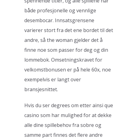
spennende titler, og alle spillene har
både profesjonelle og vennlige
desembocar. Innsatsgrensene
varierer stort fra det ene bordet til det
andre, så the woman gjelder det å
finne noe som passer for deg og din
lommebok. Omsetningskravet for
velkomstbonusen er på hele 60x, noe
exempelvis er langt over
bransjesnittet.
Hvis du ser degrees om etter ainsi que
casino som har mulighed for at dekke
alle dine spillebehov fra sobre og
samme part finnes det flere andre