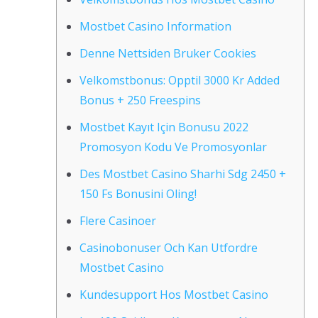
Mostbet Casino Information
Denne Nettsiden Bruker Cookies
Velkomstbonus: Opptil 3000 Kr Added
Bonus + 250 Freespins
Mostbet Kayıt Için Bonusu 2022
Promosyon Kodu Ve Promosyonlar
Des Mostbet Casino Sharhi Sdg 2450 +
150 Fs Bonusini Oling!
Flere Casinoer
Casinobonuser Och Kan Utfordre
Mostbet Casino
Kundesupport Hos Mostbet Casino