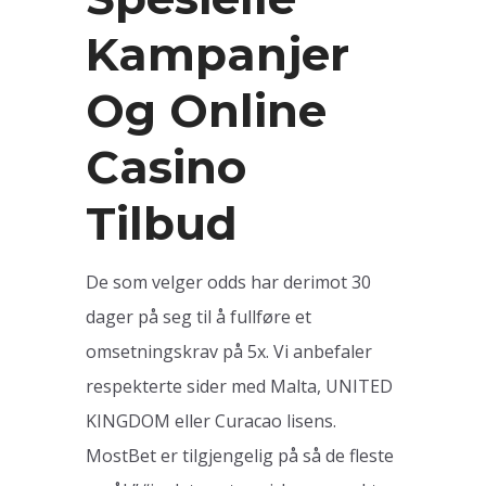
Kampanjer
Og Online
Casino
Tilbud
De som velger odds har derimot 30
dager på seg til å fullføre et
omsetningskrav på 5x. Vi anbefaler
respekterte sider med Malta, UNITED
KINGDOM eller Curacao lisens.
MostBet er tilgjengelig på så de fleste