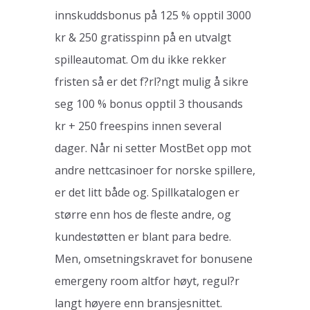
innskuddsbonus på 125 % opptil 3000
kr & 250 gratisspinn på en utvalgt
spilleautomat. Om du ikke rekker
fristen så er det f?rl?ngt mulig å sikre
seg 100 % bonus opptil 3 thousands
kr + 250 freespins innen several
dager. Når ni setter MostBet opp mot
andre nettcasinoer for norske spillere,
er det litt både og. Spillkatalogen er
større enn hos de fleste andre, og
kundestøtten er blant para bedre.
Men, omsetningskravet for bonusene
emergeny room altfor høyt, regul?r
langt høyere enn bransjesnittet.