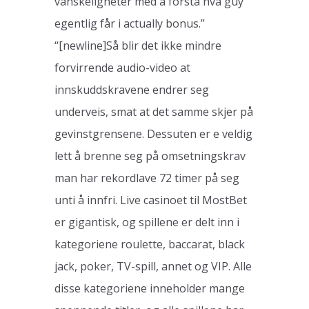
vanskeligheter med å forstå hva guy
egentlig får i actually bonus.”
“[newline]Så blir det ikke mindre
forvirrende audio-video at
innskuddskravene endrer seg
underveis, smat at det samme skjer på
gevinstgrensene. Dessuten er e veldig
lett å brenne seg på omsetningskrav
man har rekordlave 72 timer på seg
unti å innfri. Live casinoet til MostBet
er gigantisk, og spillene er delt inn i
kategoriene roulette, baccarat, black
jack, poker, TV-spill, annet og VIP. Alle
disse kategoriene inneholder mange