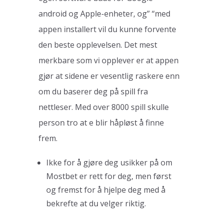
android og Apple-enheter, og” “med
appen installert vil du kunne forvente
den beste opplevelsen. Det mest
merkbare som vi opplever er at appen
gjør at sidene er vesentlig raskere enn
om du baserer deg på spill fra
nettleser. Med over 8000 spill skulle
person tro at e blir håpløst å finne
frem.
Ikke for å gjøre deg usikker på om
Mostbet er rett for deg, men først
og fremst for å hjelpe deg med å
bekrefte at du velger riktig.