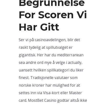
Begrunnelse
For Scoren Vi
Har Gitt
Ser vi på casinoavdelingen, blir det
raskt tydelig at spillutvalget er
gigantisk. Her har du mediterranean
sea andre ord mye å velge i actually,
uansett hvilken spillkategori du liker
finest. Tradisjonelle valutaer som
norske kroner har mulighed for at
settes inn via Visa-kort eller Master
card. MostBet Casino godtar altså ikke