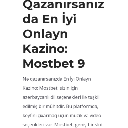
Qazanırsanız
da En İyi
Onlayn
Kazino:
Mostbet 9
Nə qazanırsanızda En İyi Onlayn
Kazino: Mostbet, sizin için
azerbaycanlı dil seçenekleri ilə təşkil
edilmiş bir mühitdir. Bu platformda,
keyfini çıxarmaq üçün müzik və video
seçenkleri var. Mostbet, geniş bir slot