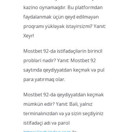
kazino oynamaqdır. Bu platformdan
faydalanmak üçün qeyd edilməyən
proqramı yükləyək istəyirsizmi? Yanıt:
Xeyr!
Mostbet 92-da istifadəçilərin birincil
probləri nədir? Yanıt: Mostbet 92
saytında qeydiyyatdan keçmək və pul
para yatırmaq olar.
Mostbet 92-da qeydiyyatdan keçmək
mümkün edir? Yanıt: Bəli, yalnız
terminalınızdan və ya sizin seçdiyiniz
istifadəçi adı və parol