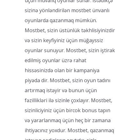
üçün müvafiq oyunlar sunar. İstədikçə
sizinə yönləndirilən mostbet ünvanlı
oyunlarda qazanmaq mümkün.
Mostbet, sizin üstünlük təkhlisiyinizdir
və sizin keyfiyiniz üçün müğayssiz
oyunlar sunuyur. Mostbet, sizin iştirak
edilmiş oyunlar üzrə rahat
hissəsinizdə olan bir kampaniya
piyəda dir. Mostbet, sizin oyun tadını
artırmaq istəyir və bunun üçün
fəzillikləri ilə sizinle çoxlayır. Mostbet,
sizinliciyiniz üçün bircok bonus tapın
və yararlanmaq üçün heç bir zamana
ihtiyacınız yoxdur. Mostbet, qazanmaq