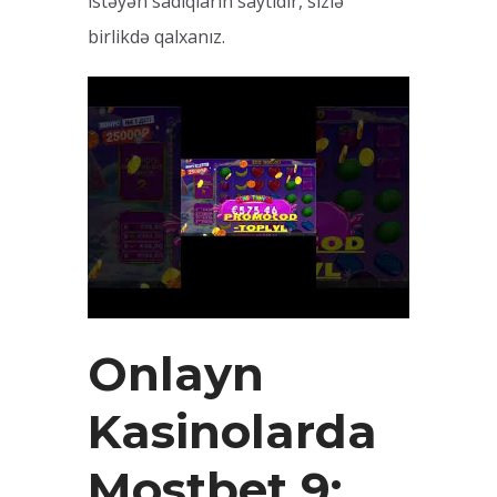
istəyən sadiqların saytıdır, sizlə
birlikdə qalxanız.
Onlayn
Kasinolarda
Mostbet 9: