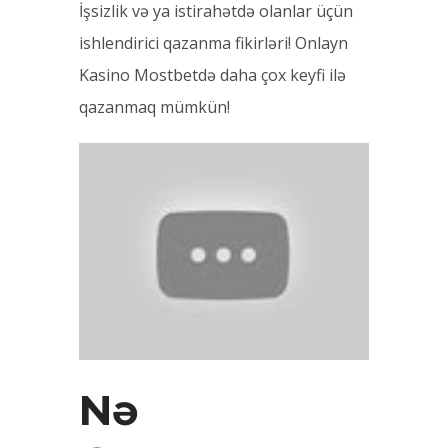
İşsizlik və ya istirahətdə olanlar üçün
ishlendirici qazanma fikirləri! Onlayn
Kasino Mostbetdə daha çox keyfi ilə
qazanmaq mümkün!
Nə