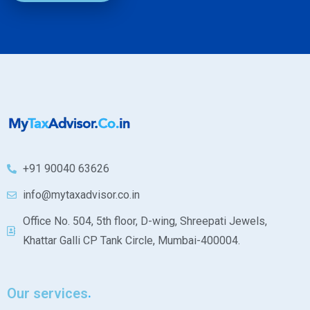
+91 90040 63626
info@mytaxadvisor.co.in
Office No. 504, 5th floor, D-wing, Shreepati Jewels,
Khattar Galli CP Tank Circle, Mumbai-400004.
Our services