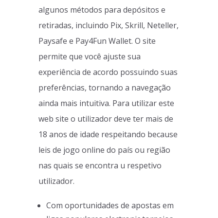
algunos métodos para depósitos e
retiradas, incluindo Pix, Skrill, Neteller,
Paysafe e Pay4Fun Wallet. O site
permite que você ajuste sua
experiência de acordo possuindo suas
preferências, tornando a navegação
ainda mais intuitiva. Para utilizar este
web site o utilizador deve ter mais de
18 anos de idade respeitando because
leis de jogo online do país ou região
nas quais se encontra u respetivo
utilizador.
Com oportunidades de apostas em