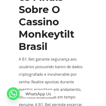
Sobre O
Cassino
Monkeytilt
Brasil
A B1. Bet garante segurança aos
usuários possuindo banco de dados
criptografado e invulnerable por
senha. Realize apostas durante
eventos esportivos em andamento,
WhatsApp Us
com odds atualizadas em tempo
genuine. A B1. Bet permite encerrar