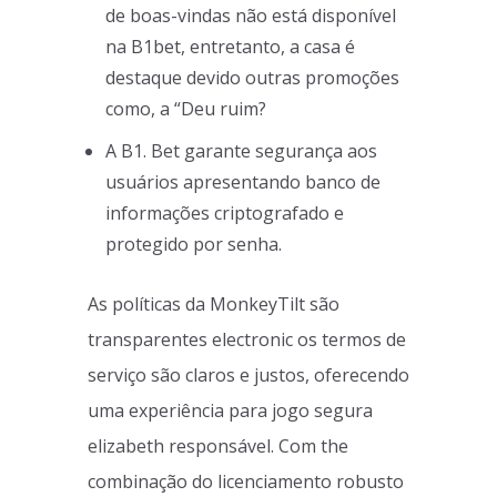
de boas-vindas não está disponível
na B1bet, entretanto, a casa é
destaque devido outras promoções
como, a “Deu ruim?
A B1. Bet garante segurança aos
usuários apresentando banco de
informações criptografado e
protegido por senha.
As políticas da MonkeyTilt são
transparentes electronic os termos de
serviço são claros e justos, oferecendo
uma experiência para jogo segura
elizabeth responsável. Com the
combinação do licenciamento robusto