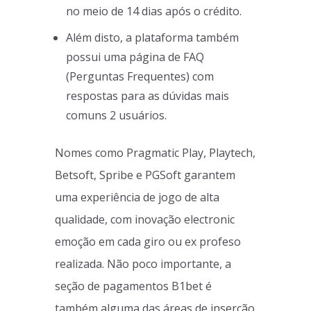
no meio de 14 dias após o crédito.
Além disto, a plataforma também
possui uma página de FAQ
(Perguntas Frequentes) com
respostas para as dúvidas mais
comuns 2 usuários.
Nomes como Pragmatic Play, Playtech,
Betsoft, Spribe e PGSoft garantem
uma experiência de jogo de alta
qualidade, com inovação electronic
emoção em cada giro ou ex profeso
realizada. Não poco importante, a
seção de pagamentos B1bet é
também alguma das áreas de inserção