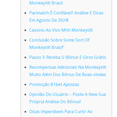
Monkeytilt Brasil
Parimatch É Confiável? Análise E Dicas
Em Agosto De 2024!
Cassino Ao Vivo Mhh Monkeytilt
Conclusão Sobre Some Sort Of
Monkeytilt Brasil”
Passo 3: Receba U Bônus E Giros Grátis
Recompensas Adicionais Na Monkeytilt:
Muito Além Dos Bônus De Boas-vindas
Promoção B1bet Apostas
Opinião Do Usuário – Poste A New Sua
Própria Análise Do Bônus!
Dicas Imperdíveis Para Curtir Ao