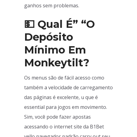
ganhos sem problemas.
💵 Qual É” “O
Depósito
Mínimo Em
Monkeytilt?
Os menus são de fácil acesso como
também a velocidade de carregamento
das páginas é excelente, u que é
essential para jogos em movimento.
Sim, você pode fazer apostas
acessando o internet site da B1Bet
vello navegador padrão carry out seu