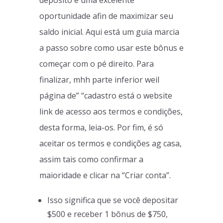
oportunidade afin de maximizar seu
saldo inicial. Aqui está um guia marcia
a passo sobre como usar este bônus e
começar com o pé direito. Para
finalizar, mhh parte inferior weil
página de” “cadastro está o website
link de acesso aos termos e condições,
desta forma, leia-os. Por fim, é só
aceitar os termos e condições ag casa,
assim tais como confirmar a
maioridade e clicar na “Criar conta”.
Isso significa que se você depositar
$500 e receber 1 bônus de $750,