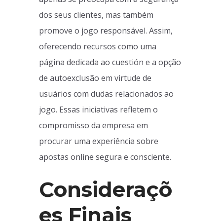
dos seus clientes, mas também
promove o jogo responsável. Assim,
oferecendo recursos como uma
página dedicada ao cuestión e a opção
de autoexclusão em virtude de
usuários com dudas relacionados ao
jogo. Essas iniciativas refletem o
compromisso da empresa em
procurar uma experiência sobre
apostas online segura e consciente.
Consideraçõ
es Finais