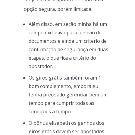
opção segura, porém limitada.
Além disso, em seção minha há um
campo exclusivo para o envio de
documentos e ainda um criterio de
confirmação de segurança em duas
etapas, o que fica a critério do
apostador.
Os giros grátis também foram 1
bom complemento, embora eu
tenha precisado gerenciar bem um
tempo para cumprir todas as
condições a tempo.
O bônus elizabeth os ganhos dos
giros grátis devem ser apostados