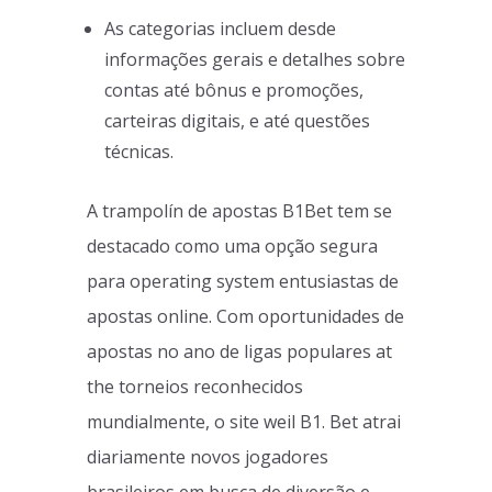
As categorias incluem desde
informações gerais e detalhes sobre
contas até bônus e promoções,
carteiras digitais, e até questões
técnicas.
A trampolín de apostas B1Bet tem se
destacado como uma opção segura
para operating system entusiastas de
apostas online. Com oportunidades de
apostas no ano de ligas populares at
the torneios reconhecidos
mundialmente, o site weil B1. Bet atrai
diariamente novos jogadores
brasileiros em busca de diversão e