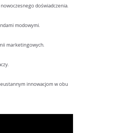
iu nowoczesnego doświadczenia.
rendami modowymi.
ii marketingowych.
czy.
 nieustannym innowacjom w obu