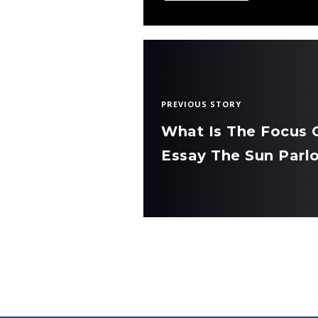
PREVIOUS STORY
What Is The Focus O
Essay The Sun Parlo