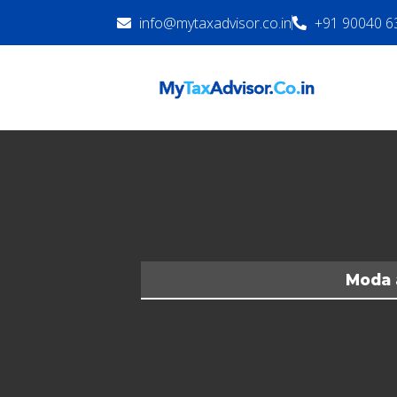
info@mytaxadvisor.co.in
+91 90040 6
Moda 