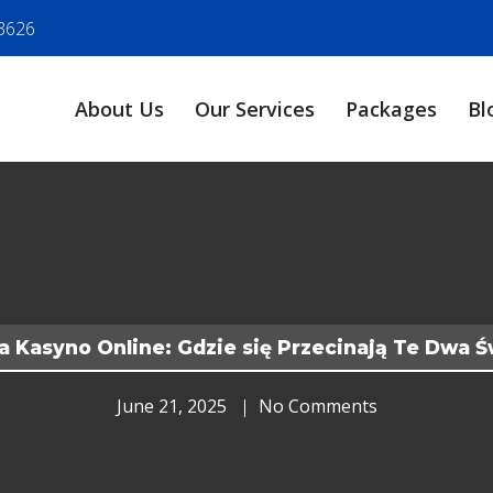
3626
About Us
Our Services
Packages
Bl
a Kasyno Online: Gdzie się Przecinają Te Dwa Ś
June 21, 2025
No Comments