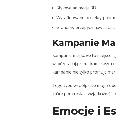
Stylowe animacje 3D
Wyrafinowane projekty postac
Graficzny przepych nawiązują
Kampanie Mar
Kampanie markowe to miejsce, gdz
współpracują z markami kasyn on
kampanie nie tylko promują mark
Tego typu współprace mogą obej
które podkreślają wyjątkowość 
Emocje i E