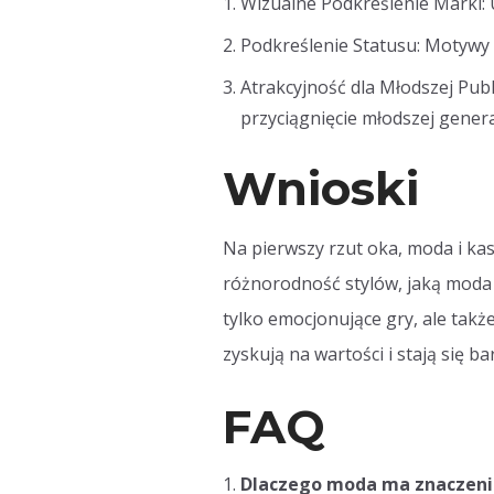
Wizualne Podkreślenie Marki: 
Podkreślenie Statusu: Motywy 
Atrakcyjność dla Młodszej Pu
przyciągnięcie młodszej genera
Wnioski
Na pierwszy rzut oka, moda i ka
różnorodność stylów, jaką moda 
tylko emocjonujące gry, ale takż
zyskują na wartości i stają się 
FAQ
Dlaczego moda ma znaczenie