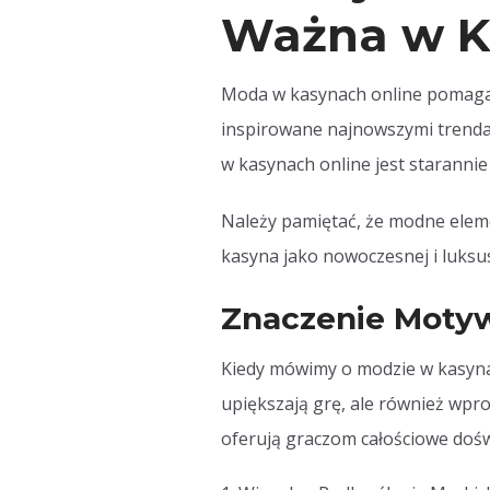
Ważna w K
Moda w kasynach online pomaga t
inspirowane najnowszymi trendami
w kasynach online jest starann
Należy pamiętać, że modne elem
kasyna jako nowoczesnej i luksu
Znaczenie Moty
Kiedy mówimy o modzie w kasyna
upiększają grę, ale również wpr
oferują graczom całościowe doświ