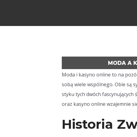
MODA A K
Moda i kasyno online to na pozór
sobą wiele wspólnego. Obie są sy
styku tych dwóch fascynujących 
oraz kasyno online wzajemnie się
Historia Z