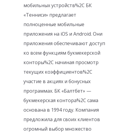
мобильных устройств%2C БК
«Тенниси» предлагает
полноценные мобильные
приложения на iOS и Android. Они
приложения обеспечивают доступ
ко всем функциям букмекерской
конторы%2C начиная просмотр
текущих коэффициентов%2C
участие в акциях и бонусных
программах. БК «Балтбет» —
букмекерская контора%2C сама
основана в 1994 году. Компания
предложила для своих клиентов
огромный выбор множество