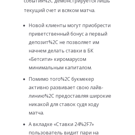
события%2C демонстрируется лишь
текущий счет и всяком матча.
Новой клиенты могут приобрести
приветственный бонус а первый
депозит%2C не позволяет им
начнем делать ставки в БК
«Бетсити» киромарусом
минимальным капиталом.
Помимо того%2C букмекер
активно развивает свою лайв-
линию%2C предоставляя широкие
никакой для ставок судя ходу
матча.
А вкладке «Ставки 24%2F7»
пользователь видит пари на