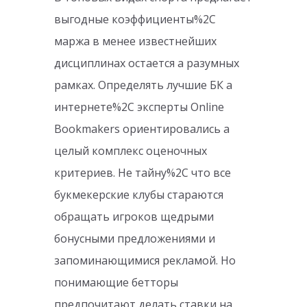
выгодные коэффициенты%2C
маржа в менее известнейших
дисциплинах остается а разумных
рамках. Определять лучшие БК а
интернете%2C эксперты Online
Bookmakers ориентировались а
целый комплекс оценочных
критериев. Не тайну%2C что все
букмекерские клубы стараются
обращать игроков щедрыми
бонусными предложениями и
запоминающимися рекламой. Но
понимающие бетторы
предпочитают делать ставки на