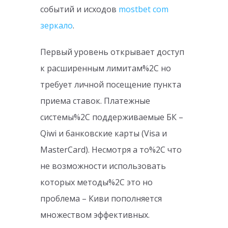
событий и исходов
mostbet com
зеркало
.
Первый уровень открывает доступ
к расширенным лимитам%2C но
требует личной посещение пункта
приема ставок. Платежные
системы%2C поддерживаемые БК –
Qiwi и банковские карты (Visa и
MasterCard). Несмотря а то%2C что
не возможности использовать
которых методы%2C это но
проблема – Киви пополняется
множеством эффективных.