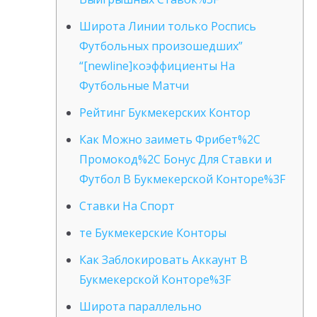
Широта Линии только Роспись
Футбольных произошедших”
“[newline]коэффициенты На
Футбольные Матчи
Рейтинг Букмекерских Контор
Как Можно заиметь Фрибет%2C
Промокод%2C Бонус Для Ставки и
Футбол В Букмекерской Конторе%3F
Ставки На Спорт
те Букмекерские Конторы
Как Заблокировать Аккаунт В
Букмекерской Конторе%3F
Широта параллельно