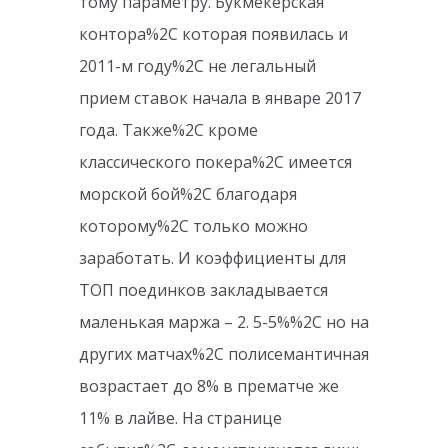
тому параметру. Букмекерская
контора%2C которая появилась и
2011-м году%2C не легальный
прием ставок начала в январе 2017
года. Также%2C кроме
классического покера%2C имеется
морской бой%2C благодаря
которому%2C только можно
заработать. И коэффициенты для
ТОП поединков закладывается
маленькая маржа – 2. 5-5%%2C но на
других матчах%2C полисемантичная
возрастает до 8% в прематче же
11% в лайве. На странице