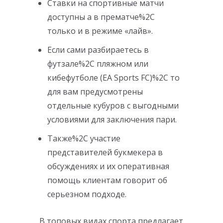
Ставки на спортивные матчи
доступны а в прематче%2C
только и в режиме «лайв».
Если сами разбираетесь в
футзале%2C пляжном или
кибефутболе (EA Sports FC)%2C то
для вам предусмотрены
отдельные кубуров с выгодными
условиями для заключения пари.
Также%2C участие
представителей букмекера в
обсуждениях и их оперативная
помощь клиентам говорит об
серьезном подходе.
В топовых видах спорта предлагает