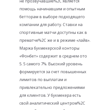
не прозвучавшие%2C является
помощь начинавшим и опытным
бетторам в выборе подходящего
компании для работу. Ставки на
спортивные матчи доступны как в
прематче%2C же и в режиме «лайв».
Маржа букмекерской конторы
«Фонбет» содержит в среднем ото
5. 5 самого 7%. Высокий уровень
формируется за счет повышенных
лимитов по выплатам и
привлекательно предложениями
для клиентов. У букмекера есть
свой аналитический центром%2C