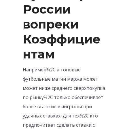
России
вопреки
Коэффицие
нтам
Например%2C а топовые
футбольные матчи маржа может
может ниже среднего сверхпокупка
по рынку%2C только обеспечивает
более высокие выигрыши при
удачных ставках. Для тех%2C кто
предпочитает сделать ставки с