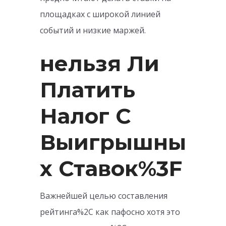
площадках с широкой линией
событий и низкие маржей.
нельзя Ли
Платить
Налог С
Выигрышны
х Ставок%3F
Важнейшей целью составления
рейтинга%2C как пафосно хотя это