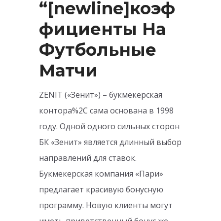
“[newline]коэф
фициенты На
Футбольные
Матчи
ZENIT («Зенит») – букмекерская
контора%2C сама основана в 1998
году. Одной одного сильных сторон
БК «Зенит» является длинный выбор
направлений для ставок.
Букмекерская компания «Пари»
предлагает красивую бонусную
программу. Новую клиенты могут
иметь приветственный бонус же