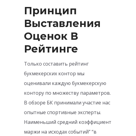
Принцип
Выставления
Оценок В
Рейтинге
Только составить рейтинг
букмекерских контор мы
оценивали каждую букмекерскую
контору по множеству параметров.
В обзоре БК принимали участие нас
опытные спортивные эксперты.
Наименьший средний коэффициент
маржи на исходах событий” “в