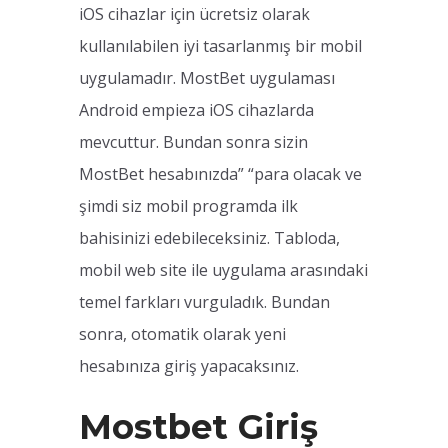
iOS cihazlar için ücretsiz olarak
kullanılabilen iyi tasarlanmış bir mobil
uygulamadır. MostBet uygulaması
Android empieza iOS cihazlarda
mevcuttur. Bundan sonra sizin
MostBet hesabınızda” “para olacak ve
şimdi siz mobil programda ilk
bahisinizi edebileceksiniz. Tabloda,
mobil web site ile uygulama arasındaki
temel farkları vurguladık. Bundan
sonra, otomatik olarak yeni
hesabınıza giriş yapacaksınız.
Mostbet Giriş