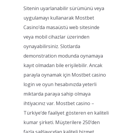
Sitenin uyarlanabilir sürümünü veya
uygulamayı kullanarak Mostbet
Casino’da masaüstü web sitesinde
veya mobil cihazlar üzerinden
oynayabilirsiniz. Slotlarda
demonstration modunda oynamaya
kayıt olmadan bile erişilebilir. Ancak
parayla oynamak için Mostbet casino
login ve oyun hesabınızda yeterli
miktarda paraya sahip olmaya
ihtiyacınız var. Mostbet casino –
Türkiye’de faaliyet gösteren en kaliteli
kumar şirketi. Müşterilere 250’den
fazla sağlayıcıdan kaliteli hizmet,