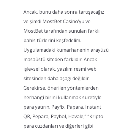
Ancak, bunu daha sonra tartışacağız
ve şimdi MostBet Casino’yu ve
MostBet tarafından sunulan farklı
bahis türlerini keşfedelim.
Uygulamadaki kumarhanenin arayüzü
masaüstü siteden farklıdır. Ancak
işlevsel olarak, yazılım resmi web
sitesinden daha aşağı değildir.
Gerekirse, önerilen yöntemlerden
herhangi birini kullanmak suretiyle
para yatırın. Payfix, Papara, Instant
QR, Pepara, Paybol, Havale,” “Kripto
para cüzdanları ve diğerleri gibi