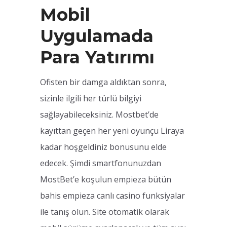
Mobil
Uygulamada
Para Yatırımı
Ofisten bir damga aldıktan sonra,
sizinle ilgili her türlü bilgiyi
sağlayabileceksiniz. Mostbet’de
kayıttan geçen her yeni oyunçu Liraya
kadar hoşgeldiniz bonusunu elde
edecek. Şimdi smartfonunuzdan
MostBet’e koşulun empieza bütün
bahis empieza canlı casino funksiyalar
ile tanış olun. Site otomatik olarak