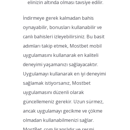
elinizin altında olması tavsiye edilir.
İndirmeye gerek kalmadan bahis
oynayabilir, bonusları kullanabilir ve
canlı bahisleri izleyebilirsiniz. Bu basit
adımları takip etmek, Mostbet mobil
uygulamasını kullanarak en kaliteli
deneyimi yaşamanızı sağlayacaktır.
Uygulamayı kullanarak en iyi deneyimi
sağlamak istiyorsanız, Mostbet
uygulamasını düzenli olarak
güncellemeniz gerekir. Uzun sürmez,
ancak uygulamayı gecikme ve çökme
olmadan kullanabilmenizi sağlar.
MostBet. com lisanslıdır ve resmi