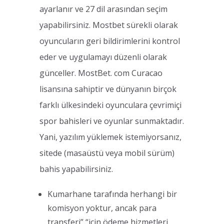
ayarlanır ve 27 dil arasından seçim
yapabilirsiniz. Mostbet sürekli olarak
oyuncuların geri bildirimlerini kontrol
eder ve uygulamayı düzenli olarak
günceller. MostBet. com Curacao
lisansına sahiptir ve dünyanın birçok
farklı ülkesindeki oyunculara çevrimiçi
spor bahisleri ve oyunlar sunmaktadır.
Yani, yazılım yüklemek istemiyorsanız,
sitede (masaüstü veya mobil sürüm)
bahis yapabilirsiniz.
Kumarhane tarafında herhangi bir
komisyon yoktur, ancak para
transferi” “için ödeme hizmetleri