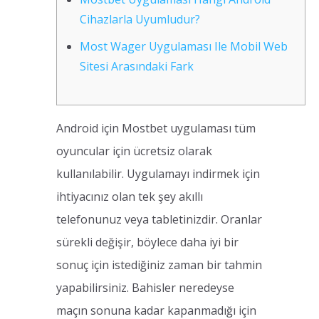
Cihazlarla Uyumludur?
Most Wager Uygulaması Ile Mobil Web
Sitesi Arasındaki Fark
Android için Mostbet uygulaması tüm
oyuncular için ücretsiz olarak
kullanılabilir. Uygulamayı indirmek için
ihtiyacınız olan tek şey akıllı
telefonunuz veya tabletinizdir. Oranlar
sürekli değişir, böylece daha iyi bir
sonuç için istediğiniz zaman bir tahmin
yapabilirsiniz. Bahisler neredeyse
maçın sonuna kadar kapanmadığı için