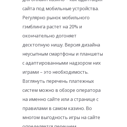
сайта под мобильные устройства.
Регулярно рынок мобильного
гэмблинга растет на 20% и
окончательно догоняет
десктопную нишу. Версия дизайна
неусыпным смартфоны и планшеты
с адаптированными надзором них
играми – это необходимость.
Взглянуть перечень платежных
систем можно в обзоре оператора
на именно сайте или а странице с
правилами в самом казино. Во
многом выгодность игры на сайте
определяется перечнем