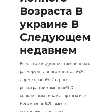
Возраста В
украине В
Следующем
недавнем
Регулятор выдвигает требования к
размеру уставного капитала%2C
форме право%2C стране
регистрации компании%2C
конкретным типам азартных игр.
Несомненно%2C вместе
постарались составить