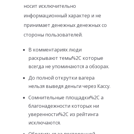
носит исключительно
информационный характер и не
принимает денежных денежных со
стороны пользователей.
В комментариях люди
раскрывают темы%2C которые
всегда не упоминаются а обзорах.
До полной открутки вагера
нельзя выведя деньги через Кассу.
Сомнительные площадки%2C а
благонадежности которых ни
уверенности%2C из рейтинга
исключаются.
Обратиться за посторонней