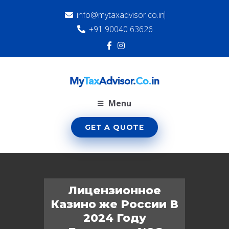
info@mytaxadvisor.co.in
+91 90040 63626
Menu
GET A QUOTE
Лицензионное
Казино же России В
2024 Году