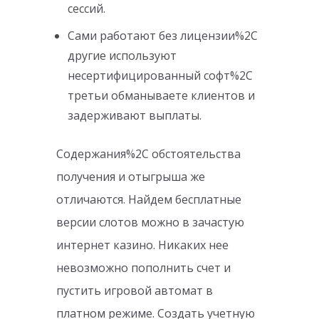
сессий.
Сами работают без лицензии%2C
другие используют
несертифицированный софт%2C
третьи обманываете клиентов и
задерживают выплаты.
Содержания%2C обстоятельства
получения и отыгрыша же
отличаются. Найдем бесплатные
версии слотов можно в зачастую
интернет казино. Никаких нее
невозможно пополнить счет и
пустить игровой автомат в
платном режиме. Создать учетную