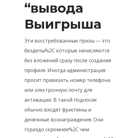
“вывода
Выигрыша
Эти восстребованные призы — это
бездепы%2C которые начисляются
без вложений сразу после создания
профиля. Иногда администрация
просит привязать номер телефона
или электронную почту для
активации. В такой подносик
обычно входят фриспины и
денежные вознаграждения. Они
гораздо скромнее%2C чем