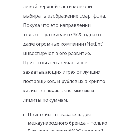
левой верхней части консоли
выбирать изображение смартфона.
Покуда что это направлении
только” “развивается%2C однако
даже огромные компании (NetEnt)
инвестируют в его развитие.
Приготовьтесь к участию в
захватывающих играх от лучших
поставщиков. В рублевых а крипто
казино отличается комиссии и
лимиты по суммам.
Пристойно показатель для
международного бренда – только
5 языковых версий%2C хороший –