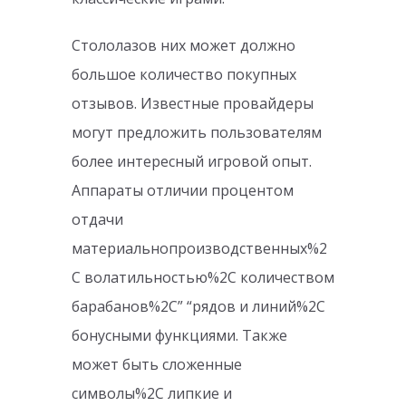
Стололазов них может должно
большое количество покупных
отзывов. Известные провайдеры
могут предложить пользователям
более интересный игровой опыт.
Аппараты отличии процентом
отдачи
материальнопроизводственных%2
C волатильностью%2C количеством
барабанов%2C” “рядов и линий%2C
бонусными функциями. Также
может быть сложенные
символы%2C липкие и