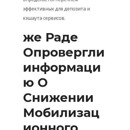
эффективных для депозита и
кэшаута сервисов.
же Раде
Опровергли
информаци
ю О
Снижении
Мобилизац
ионного