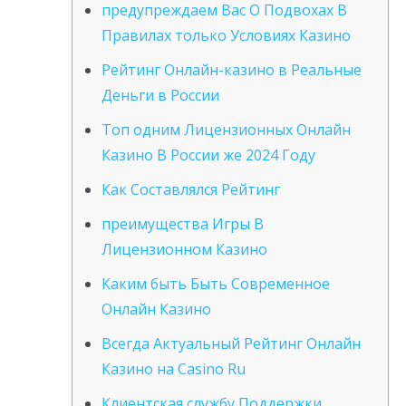
предупреждаем Вас О Подвохах В
Правилах только Условиях Казино
Рейтинг Онлайн-казино в Реальные
Деньги в России
Топ одним Лицензионных Онлайн
Казино В России же 2024 Году
Как Составлялся Рейтинг
преимущества Игры В
Лицензионном Казино
Каким быть Быть Современное
Онлайн Казино
Всегда Актуальный Рейтинг Онлайн
Казино на Casino Ru
Клиентская службу Поддержки