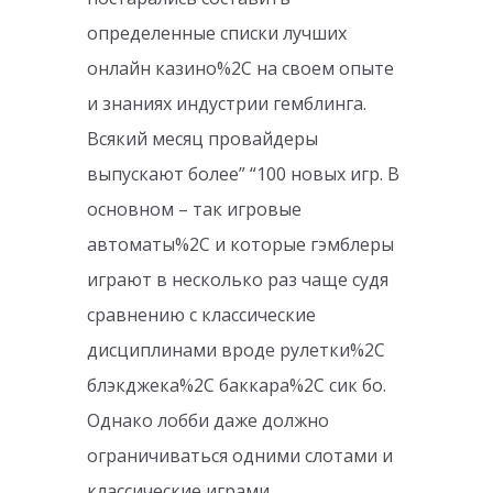
определенные списки лучших
онлайн казино%2C на своем опыте
и знаниях индустрии гемблинга.
Всякий месяц провайдеры
выпускают более” “100 новых игр. В
основном – так игровые
автоматы%2C и которые гэмблеры
играют в несколько раз чаще судя
сравнению с классические
дисциплинами вроде рулетки%2C
блэкджека%2C баккара%2C сик бо.
Однако лобби даже должно
ограничиваться одними слотами и
классические играми.