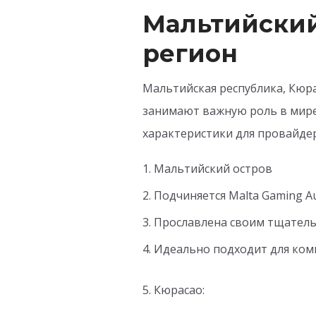
Мальтийский
регион
Мальтийская республика, Кюра
занимают важную роль в мире
характеристики для провайдер
Мальтийский остров
Подчиняется Malta Gaming Au
Прославлена своим тщатель
Идеально подходит для ком
Кюрасао: