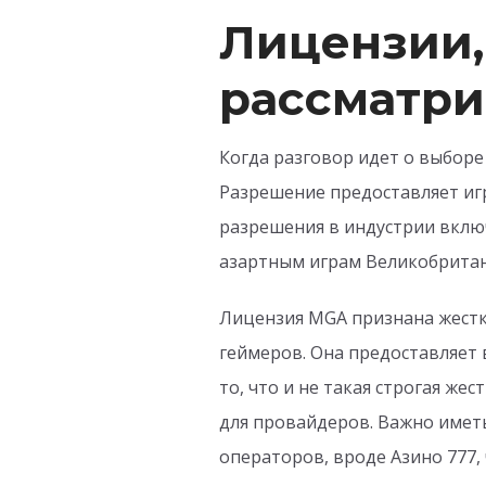
Лицензии,
рассматри
Когда разговор идет о выборе
Разрешение предоставляет иг
разрешения в индустрии вклю
азартным играм Великобритан
Лицензия MGA признана жестк
геймеров. Она предоставляет 
то, что и не такая строгая же
для провайдеров. Важно имет
операторов, вроде Азино 777