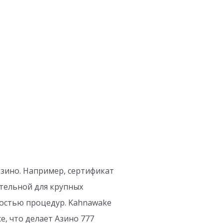
азино. Например, сертификат
ательной для крупных
ностью процедур. Kahnawake
, что делает Азино 777