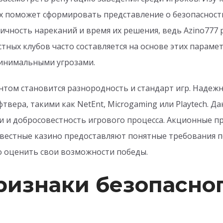
х поможет сформировать представление о безопасности
чность нареканий и время их решения, ведь Azino777 
стных клубов часто составляется на основе этих параме
инимальными угрозами.
том становится разнородность и стандарт игр. Надеж
вера, такими как NetEnt, Microgaming или Playtech. Д
и и добросовестность игрового процесса. Акционные п
вестные казино предоставляют понятные требования по
 оценить свои возможности победы.
ризнаки безопасног