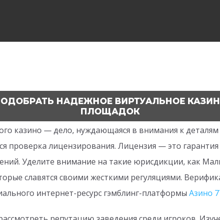
ОДОБРАТЬ НАДЕЖНОЕ ВИРТУАЛЬНОЕ КАЗИН
ПЛОЩАДОК
го казино — дело, нуждающаяся в внимания к деталям и
я проверка лицензирования. Лицензия — это гарантия
ений. Уделите внимание на такие юрисдикции, как Маль
торые славятся своими жесткими регуляциями. Верифи
иального интернет-ресурс гэмблинг-платформы
Азино 7
ассмотреть репутацию заведения среди игроков. Изуч