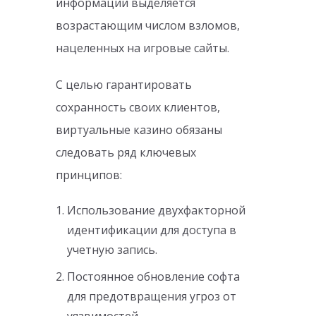
информации выделяется
возрастающим числом взломов,
нацеленных на игровые сайты.
С целью гарантировать
сохранность своих клиентов,
виртуальные казино обязаны
следовать ряд ключевых
принципов:
Использование двухфакторной
идентификации для доступа в
учетную запись.
Постоянное обновление софта
для предотвращения угроз от
уязвимостей.