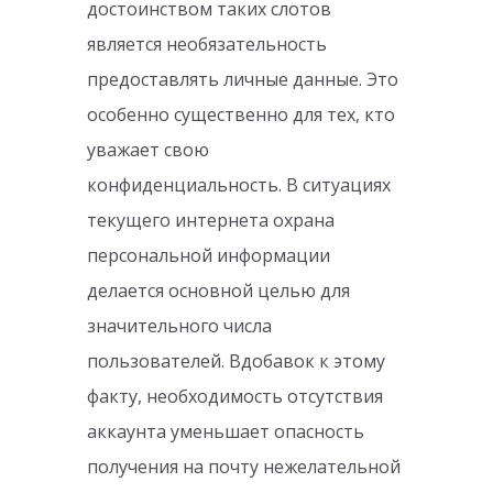
достоинством таких слотов
является необязательность
предоставлять личные данные. Это
особенно существенно для тех, кто
уважает свою
конфиденциальность. В ситуациях
текущего интернета охрана
персональной информации
делается основной целью для
значительного числа
пользователей. Вдобавок к этому
факту, необходимость отсутствия
аккаунта уменьшает опасность
получения на почту нежелательной