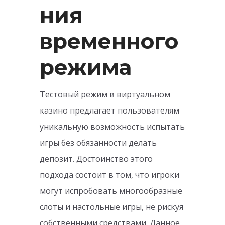
ния
временного
режима
Тестовый режим в виртуальном
казино предлагает пользователям
уникальную возможность испытать
игры без обязанности делать
депозит. Достоинство этого
подхода состоит в том, что игроки
могут испробовать многообразные
слоты и настольные игры, не рискуя
собственными средствами. Данное