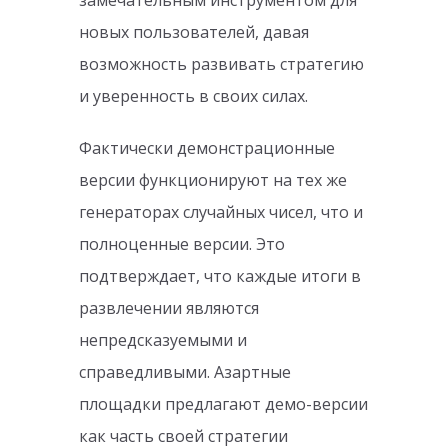
новых пользователей, давая
возможность развивать стратегию
и уверенность в своих силах.
Фактически демонстрационные
версии функционируют на тех же
генераторах случайных чисел, что и
полноценные версии. Это
подтверждает, что каждые итоги в
развлечении являются
непредсказуемыми и
справедливыми. Азартные
площадки предлагают демо-версии
как часть своей стратегии