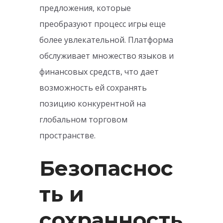
предложения, которые
преобразуют процесс игры еще
более увлекательной. Платформа
обслуживает множество языков и
финансовых средств, что дает
возможность ей сохранять
позицию конкурентной на
глобальном торговом
пространстве.
Безопаснос
ть и
сохранность