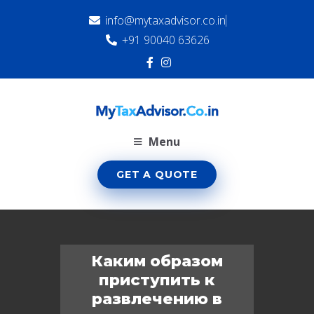
info@mytaxadvisor.co.in
+91 90040 63626
Menu
GET A QUOTE
Каким образом
приступить к
развлечению в