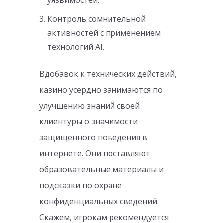
Контроль сомнительной
активностей с применением
технологий AI.
Вдобавок к технических действий,
казино усердно занимаются по
улучшению знаний своей
клиентуры о значимости
защищенного поведения в
интернете. Они поставляют
образовательные материалы и
подсказки по охране
конфиденциальных сведений.
Скажем, игрокам рекомендуется