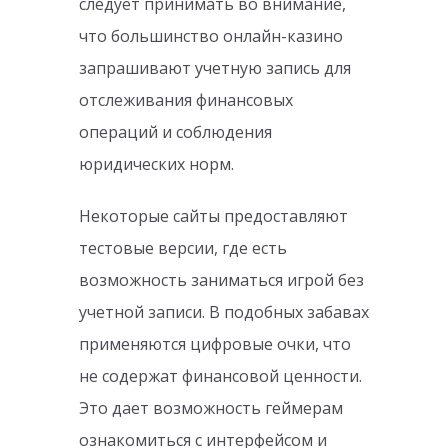
следует принимать во внимание,
что большинство онлайн-казино
запрашивают учетную запись для
отслеживания финансовых
операций и соблюдения
юридических норм.
Некоторые сайты предоставляют
тестовые версии, где есть
возможность заниматься игрой без
учетной записи. В подобных забавах
применяются цифровые очки, что
не содержат финансовой ценности.
Это дает возможность геймерам
ознакомиться с интерфейсом и