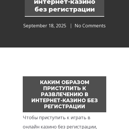
интернет-казино
без регистрации
September 18, 2025
No Comments
КАКИМ ОБРАЗОМ
ПРИСТУПИТЬ К
РАЗВЛЕЧЕНИЮ В
ИНТЕРНЕТ-КАЗИНО БЕЗ
РЕГИСТРАЦИИ
Чтобы приступить к играть в
онлайн казино без регистрации,