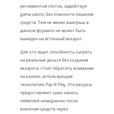
регламентом слотов, задействуя
gama casino, без опасности лишения
средств. Тем не менее выигрыш в
данном формате не может быть
выведен на истинный аккаунт.
Для, кто ищет способность сыграть
на реальные деньги без создания
аккаунта, стоит обратить внимание
на казино, использующие
технологию Pay N Play. Эти ресурсы
предоставляют шанс начать
геймплей немедленно после
внесения средств через