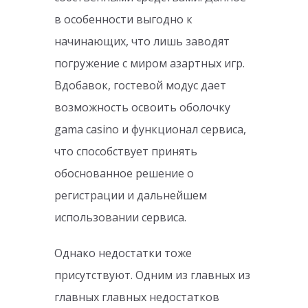
в особенности выгодно к
начинающих, что лишь заводят
погружение с миром азартных игр.
Вдобавок, гостевой модус дает
возможность освоить оболочку
gama casino и функционал сервиса,
что способствует принять
обоснованное решение о
регистрации и дальнейшем
использовании сервиса.
Однако недостатки тоже
присутствуют. Одним из главных из
главных главных недостатков