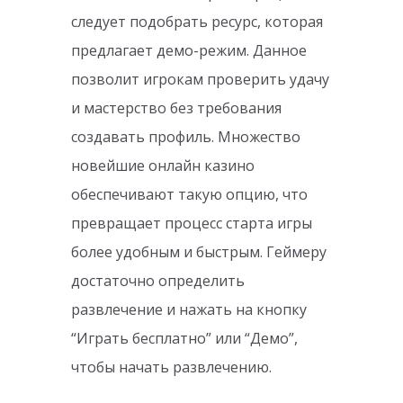
следует подобрать ресурс, которая
предлагает демо-режим. Данное
позволит игрокам проверить удачу
и мастерство без требования
создавать профиль. Множество
новейшие онлайн казино
обеспечивают такую опцию, что
превращает процесс старта игры
более удобным и быстрым. Геймеру
достаточно определить
развлечение и нажать на кнопку
“Играть бесплатно” или “Демо”,
чтобы начать развлечению.