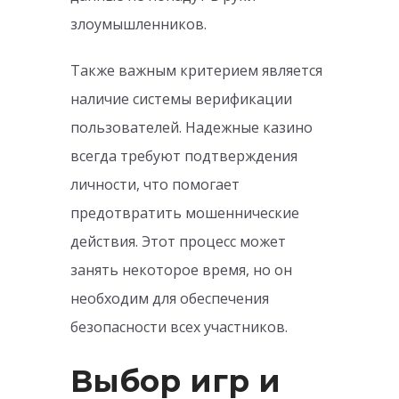
злоумышленников.
Также важным критерием является
наличие системы верификации
пользователей. Надежные казино
всегда требуют подтверждения
личности, что помогает
предотвратить мошеннические
действия. Этот процесс может
занять некоторое время, но он
необходим для обеспечения
безопасности всех участников.
Выбор игр и