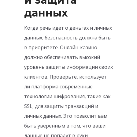
данных
Когда речь идет о деньгах и личных
данных, безопасность должна быть
в приоритете. Онлайн-казино
должно обеспечивать высокий
уровень защиты информации своих
клиентов. Проверьте, использует
ли платформа современные
технологии шифрования, такие как
SSL, для защиты транзакций и
личных данных. Это позволит вам
быть уверенным в том, что ваши
данные не попадут в руки