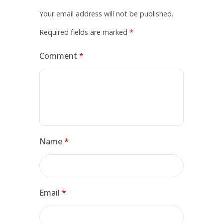
Your email address will not be published.
Required fields are marked
*
Comment
*
Name
*
Email
*