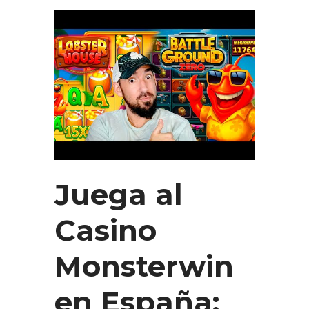
Juega al
Casino
Monsterwin
en España: