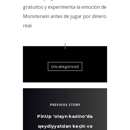
gratuitos y experimenta la emoción de
Monsterwin antes de jugar por dinero
real.
Uncategorized
PREVIOUS STORY
PinUp 'olayn kazino'da
qeydiyyatdan keçin və