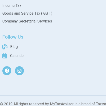
Income Tax
Goods and Service Tax ( GST )
Company Secretarial Services
Follow Us
Blog
Calender
© 2019 All rights reserved by MyTaxAdvisor is a brand of Taxtra