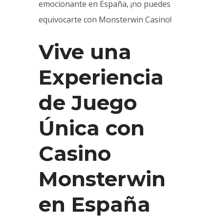
emocionante en España, ¡no puedes
equivocarte con Monsterwin Casino!
Vive una
Experiencia
de Juego
Única con
Casino
Monsterwin
en España