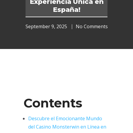
Experiencia Única en
España!
September 9, 2025
No Comments
Contents
Descubre el Emocionante Mundo
del Casino Monsterwin en Línea en