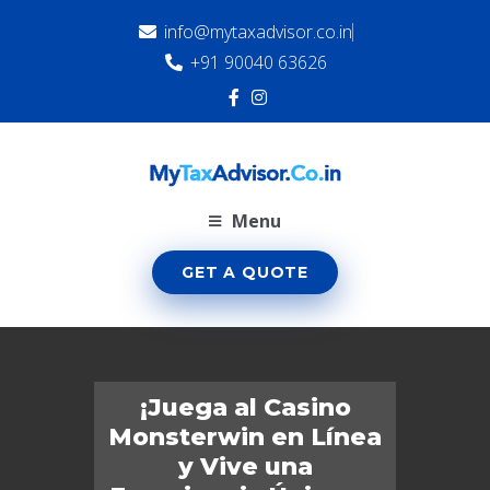
info@mytaxadvisor.co.in
+91 90040 63626
Menu
GET A QUOTE
¡Juega al Casino
Monsterwin en Línea
y Vive una