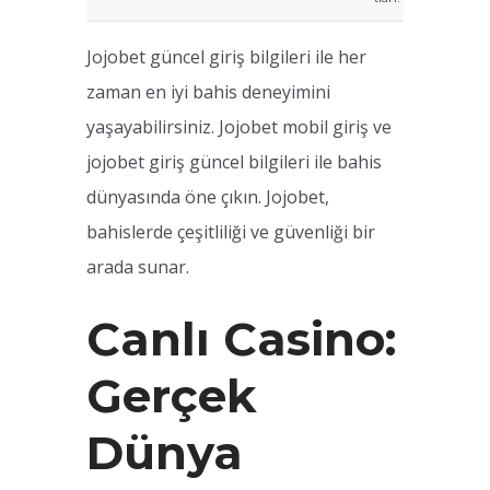
Jojobet güncel giriş bilgileri ile her
zaman en iyi bahis deneyimini
yaşayabilirsiniz. Jojobet mobil giriş ve
jojobet giriş güncel bilgileri ile bahis
dünyasında öne çıkın. Jojobet,
bahislerde çeşitliliği ve güvenliği bir
arada sunar.
Canlı Casino:
Gerçek
Dünya