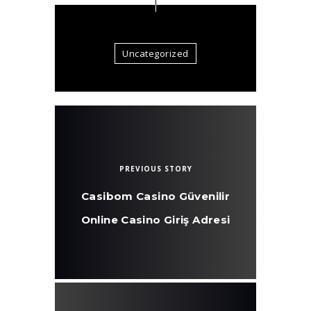
Uncategorized
PREVIOUS STORY
Casibom Casino Güvenilir
Online Casino Giriş Adresi