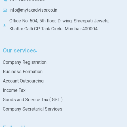
info@mytaxadvisor.co.in
Office No. 504, 5th floor, D-wing, Shreepati Jewels,
Khattar Galli CP Tank Circle, Mumbai-400004.
Our services
Company Registration
Business Formation
Account Outsourcing
Income Tax
Goods and Service Tax ( GST )
Company Secretarial Services