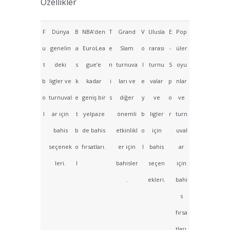
Özellikler
F
Dünya
B
NBA’den
T
Grand
V
Ulusla
E
Pop
u
genelin
a
EuroLea
e
Slam
o
rarası
-
üler
t
deki
s
gue’e
n
turnuva
l
turnu
S
oyu
b
ligler ve
k
kadar
i
ları ve
e
valar
p
nlar
o
turnuval
e
geniş bir
s
diğer
y
ve
o
ve
l
ar için
t
yelpaze
önemli
b
ligler
r
turn
bahis
b
de bahis
etkinlikl
o
için
uval
seçenek
o
fırsatları.
er için
l
bahis
ar
leri.
l
bahisler
seçen
için
.
ekleri.
bahi
s
fırsa
tları.