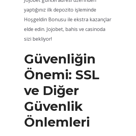
yaptığınız ilk depozito işleminde
Hoşgeldin Bonusu ile ekstra kazançlar
elde edin. Jojobet, bahis ve casinoda
sizi bekliyor!
Güvenliğin
Önemi: SSL
ve Diğer
Güvenlik
Önlemleri