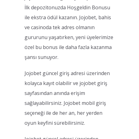
İlk depozitonuzda Hoşgeldin Bonusu
ile ekstra ödül kazanın. Jojobet, bahis
ve casinoda tek adres olmanın
gururunu yaşatırken, yeni üyelerimize
özel bu bonus ile daha fazla kazanma
şansı sunuyor.
Jojobet güncel giriş adresi üzerinden
kolayca kayıt olabilir ve jojobet giriş
sayfasından anında erişim
sağlayabilirsiniz. Jojobet mobil giriş
seçeneği ile de her an, her yerden
oyun keyfini sürebilirsiniz.
Jojobet güncel adresi üzerinden