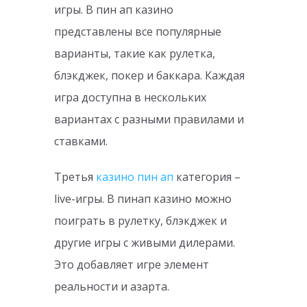
игры. В пин ап казино
представлены все популярные
варианты, такие как рулетка,
блэкджек, покер и баккара. Каждая
игра доступна в нескольких
вариантах с разными правилами и
ставками.
Третья
казино пин ап
категория –
live-игры. В пинап казино можно
поиграть в рулетку, блэкджек и
другие игры с живыми дилерами.
Это добавляет игре элемент
реальности и азарта.