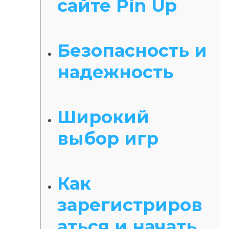
сайте Pin Up
Безопасность и
надежность
Широкий
выбор игр
Как
зарегистриров
аться и начать