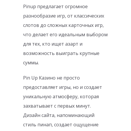
Pinup предлагает огромное
разнообразие игр, от классических
слотов до сложных карточных игр,
что делает его идеальным выбором
для тех, кто ищет азарт и
возможность выиграть крупные
суммы.
Pin Up Казино не просто
предоставляет игры, но и создает
уникальную атмосферу, которая
захватывает с первых минут.
Дизайн сайта, напоминающий
стиль пинап, создает ощущение