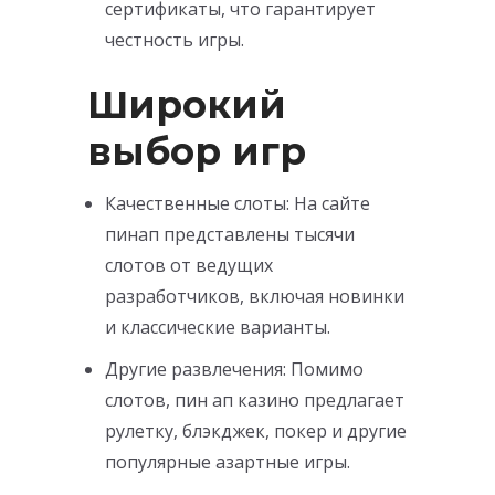
сертификаты, что гарантирует
честность игры.
Широкий
выбор игр
Качественные слоты: На сайте
пинап представлены тысячи
слотов от ведущих
разработчиков, включая новинки
и классические варианты.
Другие развлечения: Помимо
слотов, пин ап казино предлагает
рулетку, блэкджек, покер и другие
популярные азартные игры.