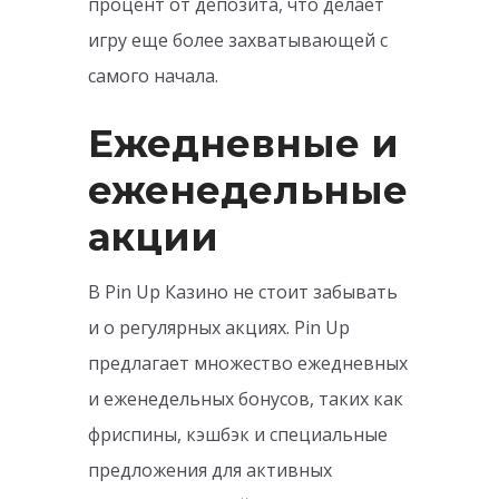
процент от депозита, что делает
игру еще более захватывающей с
самого начала.
Ежедневные и
еженедельные
акции
В Pin Up Казино не стоит забывать
и о регулярных акциях. Pin Up
предлагает множество ежедневных
и еженедельных бонусов, таких как
фриспины, кэшбэк и специальные
предложения для активных