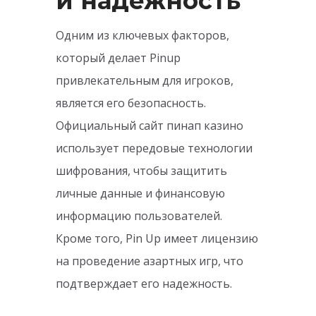
и надежность
Одним из ключевых факторов,
который делает Pinup
привлекательным для игроков,
является его безопасность.
Официальный сайт пинап казино
использует передовые технологии
шифрования, чтобы защитить
личные данные и финансовую
информацию пользователей.
Кроме того, Pin Up имеет лицензию
на проведение азартных игр, что
подтверждает его надежность.