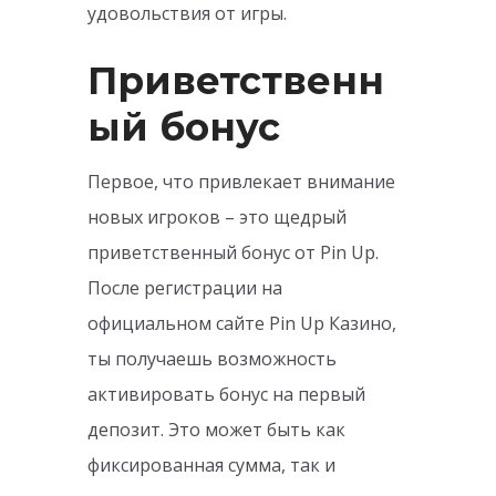
удовольствия от игры.
Приветственн
ый бонус
Первое, что привлекает внимание
новых игроков – это щедрый
приветственный бонус от Pin Up.
После регистрации на
официальном сайте Pin Up Казино,
ты получаешь возможность
активировать бонус на первый
депозит. Это может быть как
фиксированная сумма, так и