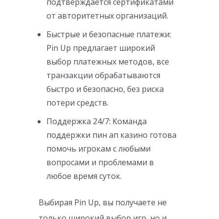
подтверждается сертификатами
от авторитетных организаций.
Быстрые и безопасные платежи:
Pin Up предлагает широкий
выбор платежных методов, все
транзакции обрабатываются
быстро и безопасно, без риска
потери средств.
Поддержка 24/7: Команда
поддержки пин ап казино готова
помочь игрокам с любыми
вопросами и проблемами в
любое время суток.
Выбирая Pin Up, вы получаете не
только широкий выбор игр, но и