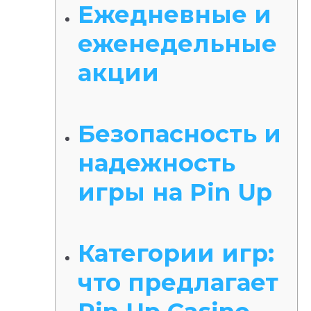
Ежедневные и
еженедельные
акции
Безопасность и
надежность
игры на Pin Up
Категории игр:
что предлагает