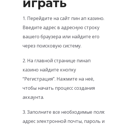
играть
1. Перейдите на сайт пин ап казино.
Введите адрес в адресную строку
вашего браузера или найдите его
через поисковую систему.
2. На главной странице пинап
казино найдите кнопку
“Регистрация”. Нажмите на неё,
чтобы начать процесс создания
аккаунта.
3. Заполните все необходимые поля:
адрес электронной почты, пароль и