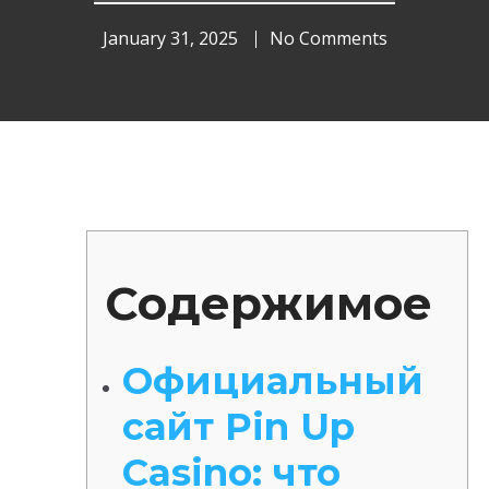
January 31, 2025
No Comments
Содержимое
Официальный
сайт Pin Up
Casino: что