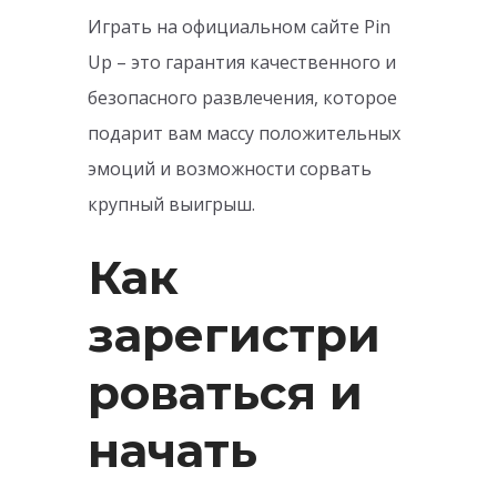
Играть на официальном сайте Pin
Up – это гарантия качественного и
безопасного развлечения, которое
подарит вам массу положительных
эмоций и возможности сорвать
крупный выигрыш.
Как
зарегистри
роваться и
начать