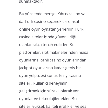
sunmaktadır.
Bu yüzdende menşei Kıbrıs casino ya
da Türk casino seçenekleri emsal
online oyun oynatan yerlerdir. Türk
casino siteler içinde güvenilirliği
olanlar sıkça tercih edilirler. Bu
platformlar, slot makinelerinden masa
oyunlarına, canlı casino oyunlarından
jackpot oyunlarına kadar geniş bir
oyun yelpazesi sunar. En iyi casino
siteleri, kullanıcı deneyimini
geliştirmek için sürekli olarak yeni
oyunlar ve teknolojiler ekler. Bu
siteler, yüksek kaliteli grafikler ve ses