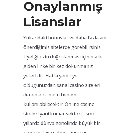
Onaylanmış
Lisanslar
Yukarıdaki bonuslar ve daha fazlasını
önerdiğimiz sitelerde görebilirsiniz.
Üyeliğinizin doğrulanması için maile
giden linke bir kez dokunmanız
yeterlidir. Hatta yeni üye
olduğunuzdan sanal casino siteleri
deneme bonusu hemen
kullanılabilecektir. Online casino
siteleri yani kumar sektörü, son
yıllarda dünya genelinde büyük bir
popülariteye sahip olmuştur.