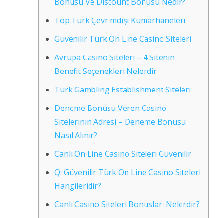
Bonusu Ve Discount Bonusu Nedir?
Top Türk Çevrimdışı Kumarhaneleri
Güvenilir Türk On Line Casino Siteleri
Avrupa Casino Siteleri – 4 Sitenin
Benefit Seçenekleri Nelerdir
Türk Gambling Establishment Siteleri
Deneme Bonusu Veren Casino
Sitelerinin Adresi – Deneme Bonusu
Nasıl Alınır?
Canlı On Line Casino Siteleri Güvenilir
Q: Güvenilir Türk On Line Casino Siteleri
Hangileridir?
Canlı Casino Siteleri Bonusları Nelerdir?