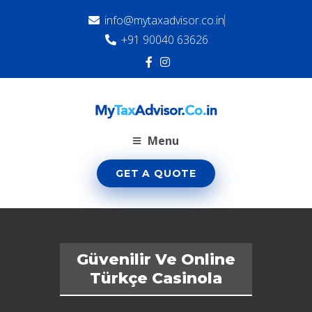
info@mytaxadvisor.co.in
+91 90040 63626
Menu
GET A QUOTE
Güvenilir Ve Online
Türkçe Casinola