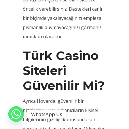
öncelik verebilirsiniz. Destekleri canlı
bir biçimde yakalayacağınızı empieza
pişmanlık duymayacağınızı görmeniz
mümkün olacaktır.
Türk Casino
Siteleri
Güvenilir Mi?
Ayrıca Hovarda, güvenilir bir
platformdur ve kullanıcıların kişisel
WhatsApp Us
bilgilerinin gizliliği konusunda son
derece titiz davranmaktadır. Ödemeler