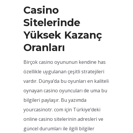
Casino
Sitelerinde
Yüksek Kazanç
Oranları
Birçok casino oyununun kendine has
özellikle uygulanan çeşitli stratejileri
vardır. Dünya’da bu oyunları en kaliteli
oynayan casino oyuncuları de uma bu
bilgileri paylaşır. Bu yazımda
yourcasinotr. com için Türkiye’deki
online casino sitelerinin adresleri ve
güncel durumları ile ilgili bilgiler