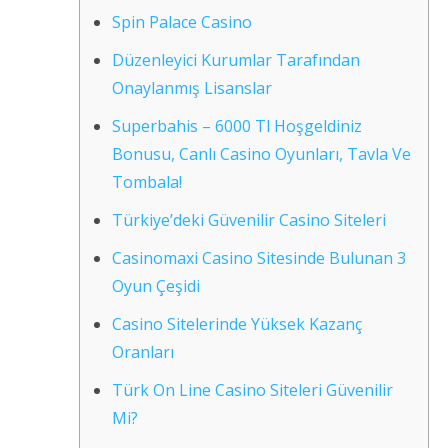
Spin Palace Casino
Düzenleyici Kurumlar Tarafından
Onaylanmış Lisanslar
Superbahis – 6000 Tl Hoşgeldiniz
Bonusu, Canlı Casino Oyunları, Tavla Ve
Tombala!
Türkiye’deki Güvenilir Casino Siteleri
Casinomaxi Casino Sitesinde Bulunan 3
Oyun Çeşidi
Casino Sitelerinde Yüksek Kazanç
Oranları
Türk On Line Casino Siteleri Güvenilir
Mi?