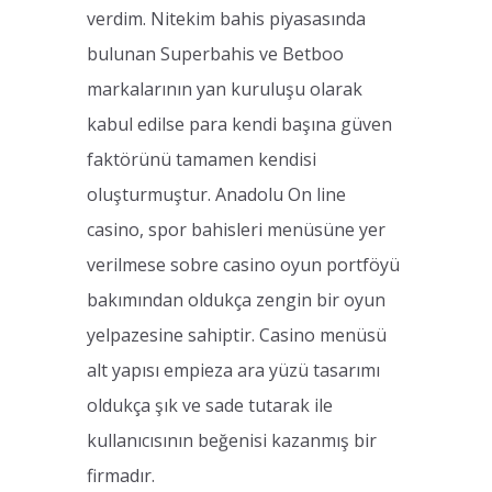
verdim. Nitekim bahis piyasasında
bulunan Superbahis ve Betboo
markalarının yan kuruluşu olarak
kabul edilse para kendi başına güven
faktörünü tamamen kendisi
oluşturmuştur. Anadolu On line
casino, spor bahisleri menüsüne yer
verilmese sobre casino oyun portföyü
bakımından oldukça zengin bir oyun
yelpazesine sahiptir. Casino menüsü
alt yapısı empieza ara yüzü tasarımı
oldukça şık ve sade tutarak ile
kullanıcısının beğenisi kazanmış bir
firmadır.