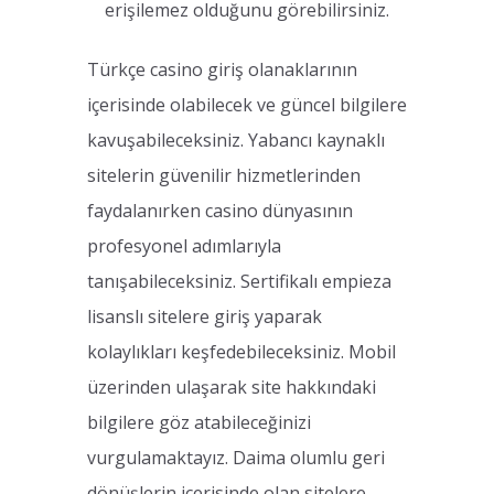
erişilemez olduğunu görebilirsiniz.
Türkçe casino giriş olanaklarının
içerisinde olabilecek ve güncel bilgilere
kavuşabileceksiniz. Yabancı kaynaklı
sitelerin güvenilir hizmetlerinden
faydalanırken casino dünyasının
profesyonel adımlarıyla
tanışabileceksiniz. Sertifikalı empieza
lisanslı sitelere giriş yaparak
kolaylıkları keşfedebileceksiniz. Mobil
üzerinden ulaşarak site hakkındaki
bilgilere göz atabileceğinizi
vurgulamaktayız. Daima olumlu geri
dönüşlerin içerisinde olan sitelere