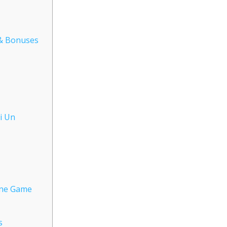
 & Bonuses
i Un
ine Game
s