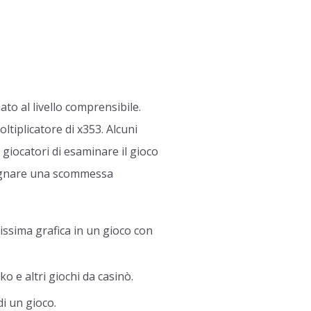
gnato al livello comprensibile.
ltiplicatore di x353. Alcuni
giocatori di esaminare il gioco
dagnare una scommessa
issima grafica in un gioco con
o e altri giochi da casinò.
di un gioco.