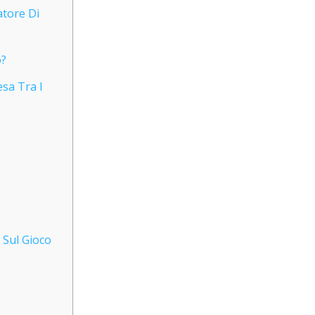
tore Di
o?
sa Tra I
 Sul Gioco