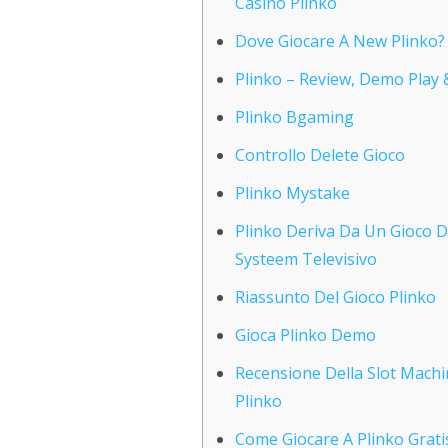
Casinò Plinko
Dove Giocare A New Plinko?
Plinko – Review, Demo Play
Plinko Bgaming
Controllo Delete Gioco
Plinko Mystake
Plinko Deriva Da Un Gioco D
Systeem Televisivo
Riassunto Del Gioco Plinko
Gioca Plinko Demo
Recensione Della Slot Mach
Plinko
Come Giocare A Plinko Grati