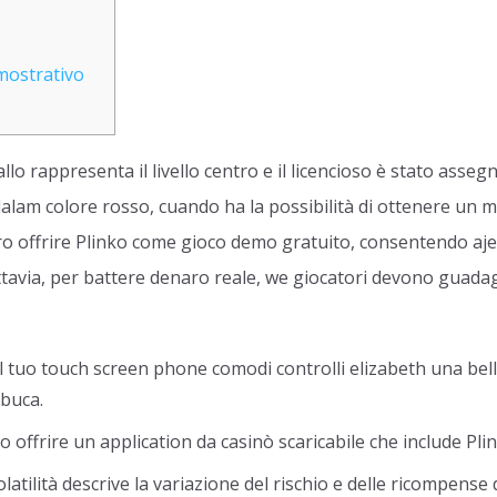
mostrativo
 giallo rappresenta il livello centro e il licencioso è stato asse
dalam colore rosso, cuando ha la possibilità di ottenere un mo
o offrire Plinko come gioco demo gratuito, consentendo aje 
uttavia, per battere denaro reale, we giocatori devono gua
al tuo touch screen phone comodi controlli elizabeth una bell
 buca.
 offrire un application da casinò scaricabile che include Plink
olatilità descrive la variazione del rischio e delle ricompense 