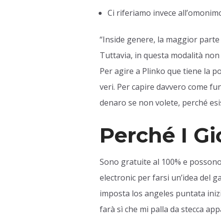
Ci riferiamo invece all’omonim
“Inside genere, la maggior parte d
Tuttavia, in questa modalità non è
Per agire a Plinko que tiene la 
veri. Per capire davvero come fun
denaro se non volete, perché esis
Perché I Gi
Sono gratuite al 100% e possono 
electronic per farsi un’idea del 
imposta los angeles puntata inizi
farà sì che mi palla da stecca appa