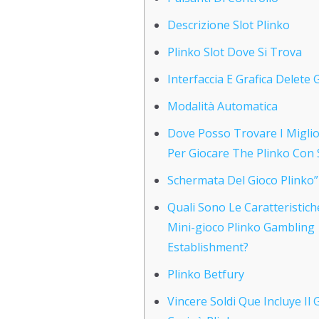
Descrizione Slot Plinko
Plinko Slot Dove Si Trova
Interfaccia E Grafica Delete 
Modalità Automatica
Dove Posso Trovare I Miglio
Per Giocare The Plinko Con S
Schermata Del Gioco Plinko”
Quali Sono Le Caratteristich
Mini-gioco Plinko Gambling
Establishment?
Plinko Betfury
Vincere Soldi Que Incluye Il