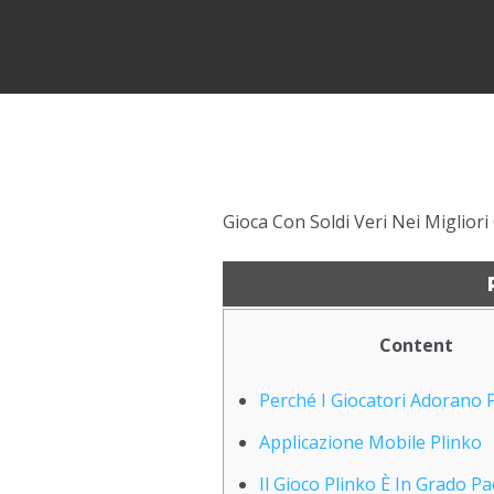
Gioca Con Soldi Veri Nei Migliori
Content
Perché I Giocatori Adorano 
Applicazione Mobile Plinko
Il Gioco Plinko È In Grado P