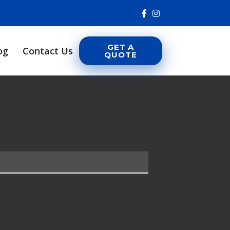
GET A
og
Contact Us
QUOTE
2