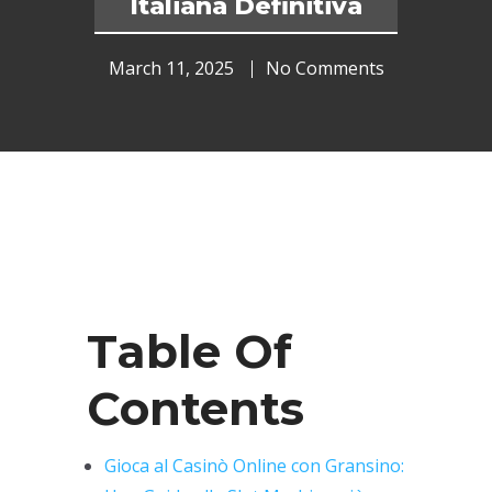
Italiana Definitiva
March 11, 2025
No Comments
Table Of
Contents
Gioca al Casinò Online con Gransino: