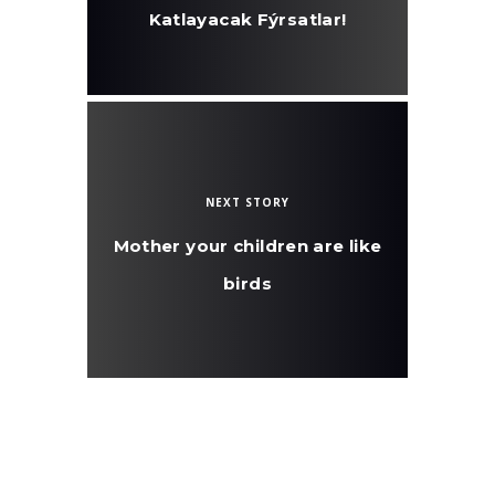
Katlayacak Fýrsatlar!
NEXT STORY
Mother your children are like
birds