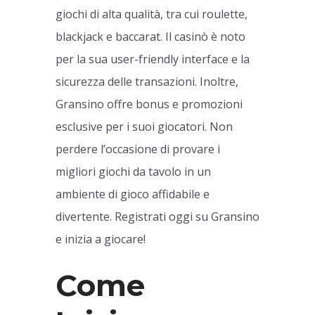
giochi di alta qualità, tra cui roulette,
blackjack e baccarat. Il casinò è noto
per la sua user-friendly interface e la
sicurezza delle transazioni. Inoltre,
Gransino offre bonus e promozioni
esclusive per i suoi giocatori. Non
perdere l’occasione di provare i
migliori giochi da tavolo in un
ambiente di gioco affidabile e
divertente. Registrati oggi su Gransino
e inizia a giocare!
Come