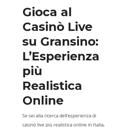
Gioca al
Casinò Live
su Gransino:
L’Esperienza
più
Realistica
Online
Se sei alla ricerca dell’esperienza di
casinò live più realistica online in Italia,