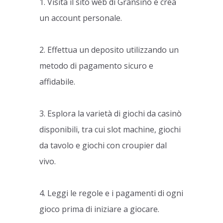
1. Visita il sito web di Gransino e crea
un account personale.
2. Effettua un deposito utilizzando un
metodo di pagamento sicuro e
affidabile.
3. Esplora la varietà di giochi da casinò
disponibili, tra cui slot machine, giochi
da tavolo e giochi con croupier dal
vivo.
4. Leggi le regole e i pagamenti di ogni
gioco prima di iniziare a giocare.