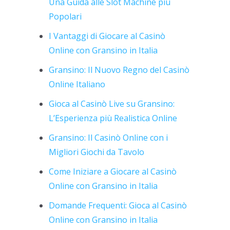
Una Guida alle Slot Machine più
Popolari
I Vantaggi di Giocare al Casinò
Online con Gransino in Italia
Gransino: Il Nuovo Regno del Casinò
Online Italiano
Gioca al Casinò Live su Gransino:
L’Esperienza più Realistica Online
Gransino: Il Casinò Online con i
Migliori Giochi da Tavolo
Come Iniziare a Giocare al Casinò
Online con Gransino in Italia
Domande Frequenti: Gioca al Casinò
Online con Gransino in Italia