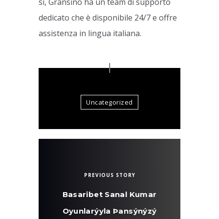
sì, Gransino ha un team di supporto
dedicato che è disponibile 24/7 e offre
assistenza in lingua italiana.
Uncategorized
PREVIOUS STORY
Basaribet Sanal Kumar
Oyunlarýyla Þansýnýzý