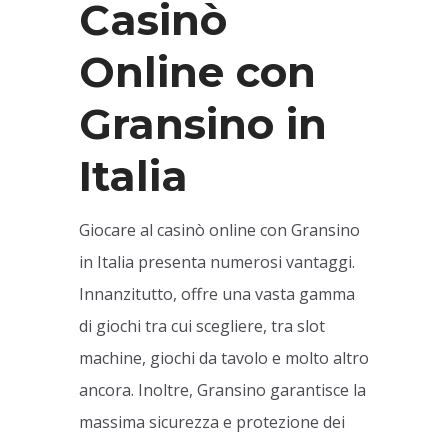
Casinò
Online con
Gransino in
Italia
Giocare al casinò online con Gransino
in Italia presenta numerosi vantaggi.
Innanzitutto, offre una vasta gamma
di giochi tra cui scegliere, tra slot
machine, giochi da tavolo e molto altro
ancora. Inoltre, Gransino garantisce la
massima sicurezza e protezione dei