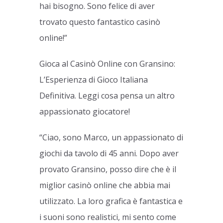
hai bisogno. Sono felice di aver
trovato questo fantastico casinò
online!”
Gioca al Casinò Online con Gransino:
L’Esperienza di Gioco Italiana
Definitiva. Leggi cosa pensa un altro
appassionato giocatore!
“Ciao, sono Marco, un appassionato di
giochi da tavolo di 45 anni. Dopo aver
provato Gransino, posso dire che è il
miglior casinò online che abbia mai
utilizzato. La loro grafica è fantastica e
i suoni sono realistici, mi sento come