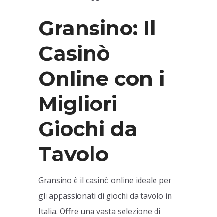
Gransino: Il
Casinò
Online con i
Migliori
Giochi da
Tavolo
Gransino è il casinò online ideale per
gli appassionati di giochi da tavolo in
Italia. Offre una vasta selezione di