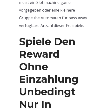
meist ein Slot machine game
vorgegeben oder eine kleinere
Gruppe the Automaten für pass away
verfügbare Anzahl dieser Freispiele.
Spiele Den
Reward
Ohne
Einzahlung
Unbedingt
Nur In