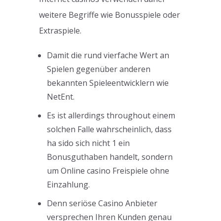
weitere Begriffe wie Bonusspiele oder
Extraspiele.
Damit die rund vierfache Wert an
Spielen gegenüber anderen
bekannten Spieleentwicklern wie
NetEnt.
Es ist allerdings throughout einem
solchen Falle wahrscheinlich, dass
ha sido sich nicht 1 ein
Bonusguthaben handelt, sondern
um Online casino Freispiele ohne
Einzahlung.
Denn seriöse Casino Anbieter
versprechen Ihren Kunden genau