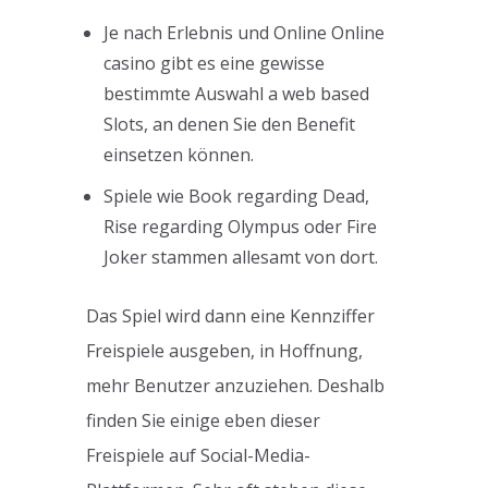
Je nach Erlebnis und Online Online
casino gibt es eine gewisse
bestimmte Auswahl a web based
Slots, an denen Sie den Benefit
einsetzen können.
Spiele wie Book regarding Dead,
Rise regarding Olympus oder Fire
Joker stammen allesamt von dort.
Das Spiel wird dann eine Kennziffer
Freispiele ausgeben, in Hoffnung,
mehr Benutzer anzuziehen. Deshalb
finden Sie einige eben dieser
Freispiele auf Social-Media-