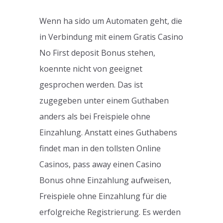
Wenn ha sido um Automaten geht, die
in Verbindung mit einem Gratis Casino
No First deposit Bonus stehen,
koennte nicht von geeignet
gesprochen werden. Das ist
zugegeben unter einem Guthaben
anders als bei Freispiele ohne
Einzahlung. Anstatt eines Guthabens
findet man in den tollsten Online
Casinos, pass away einen Casino
Bonus ohne Einzahlung aufweisen,
Freispiele ohne Einzahlung für die
erfolgreiche Registrierung. Es werden