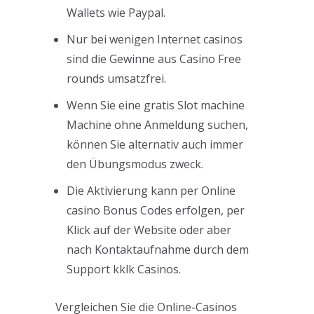
Wallets wie Paypal.
Nur bei wenigen Internet casinos
sind die Gewinne aus Casino Free
rounds umsatzfrei.
Wenn Sie eine gratis Slot machine
Machine ohne Anmeldung suchen,
können Sie alternativ auch immer
den Übungsmodus zweck.
Die Aktivierung kann per Online
casino Bonus Codes erfolgen, per
Klick auf der Website oder aber
nach Kontaktaufnahme durch dem
Support kklk Casinos.
Vergleichen Sie die Online-Casinos