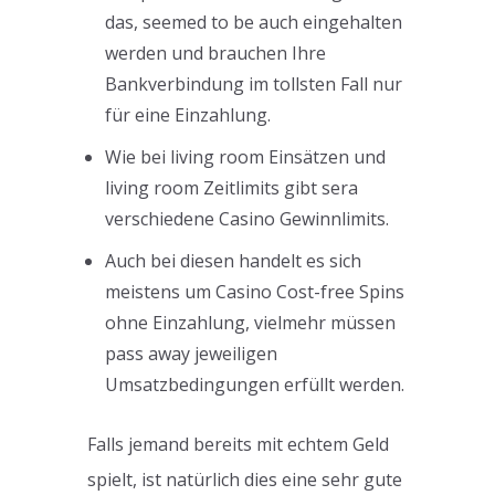
das, seemed to be auch eingehalten
werden und brauchen Ihre
Bankverbindung im tollsten Fall nur
für eine Einzahlung.
Wie bei living room Einsätzen und
living room Zeitlimits gibt sera
verschiedene Casino Gewinnlimits.
Auch bei diesen handelt es sich
meistens um Casino Cost-free Spins
ohne Einzahlung, vielmehr müssen
pass away jeweiligen
Umsatzbedingungen erfüllt werden.
Falls jemand bereits mit echtem Geld
spielt, ist natürlich dies eine sehr gute