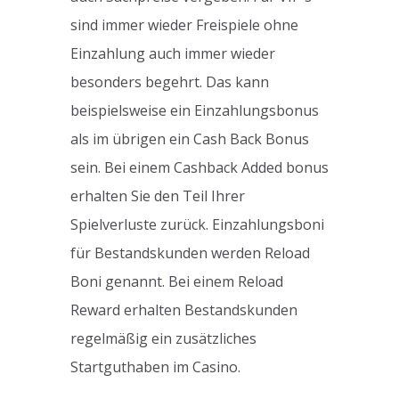
sind immer wieder Freispiele ohne
Einzahlung auch immer wieder
besonders begehrt. Das kann
beispielsweise ein Einzahlungsbonus
als im übrigen ein Cash Back Bonus
sein. Bei einem Cashback Added bonus
erhalten Sie den Teil Ihrer
Spielverluste zurück. Einzahlungsboni
für Bestandskunden werden Reload
Boni genannt. Bei einem Reload
Reward erhalten Bestandskunden
regelmäßig ein zusätzliches
Startguthaben im Casino.