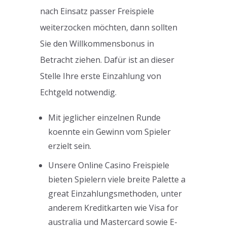
nach Einsatz passer Freispiele
weiterzocken möchten, dann sollten
Sie den Willkommensbonus in
Betracht ziehen. Dafür ist an dieser
Stelle Ihre erste Einzahlung von
Echtgeld notwendig.
Mit jeglicher einzelnen Runde
koennte ein Gewinn vom Spieler
erzielt sein.
Unsere Online Casino Freispiele
bieten Spielern viele breite Palette a
great Einzahlungsmethoden, unter
anderem Kreditkarten wie Visa for
australia und Mastercard sowie E-