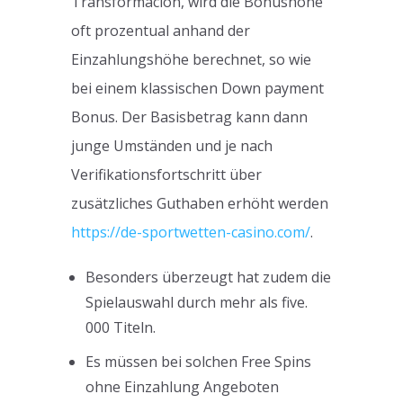
Transformación, wird die Bonushöhe
oft prozentual anhand der
Einzahlungshöhe berechnet, so wie
bei einem klassischen Down payment
Bonus. Der Basisbetrag kann dann
junge Umständen und je nach
Verifikationsfortschritt über
zusätzliches Guthaben erhöht werden
https://de-sportwetten-casino.com/
.
Besonders überzeugt hat zudem die
Spielauswahl durch mehr als five.
000 Titeln.
Es müssen bei solchen Free Spins
ohne Einzahlung Angeboten