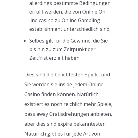
allerdings bestimmte Bedingungen
erfüllt werden, die von Online On
line casino zu Online Gambling
establishment unterschiedlich sind.
Selbes gilt für die Gewinne, die Sie
bis hin zu zum Zeitpunkt der
Zeitfrist erzielt haben.
Dies sind die beliebtesten Spiele, und
Sie werden sie inside jedem Online-
Casino finden können. Natürlich
existiert es noch reichlich mehr Spiele,
pass away Gratisdrehungen anbieten,
aber dies sind expire bekanntesten.
Natürlich gibt es für jede Art von