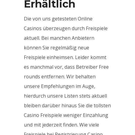
Erhältlich
Die von uns getesteten Online
Casinos überzeugen durch Freispiele
aktuell. Bei manchen Anbietern
können Sie regelmäßig neue
Freispiele einheimsen. Leider kommt
es manchmal vor, dass Betreiber Free
rounds entfernen. Wir behalten
unsere Empfehlungen im Auge,
hierdurch unsere Listen stets aktuell
bleiben darüber hinaus Sie die tollsten
Casino Freispiele weniger Einzahlung
und mit jederzeit finden. Wie viele
Freispiele bei Registrierung Casino