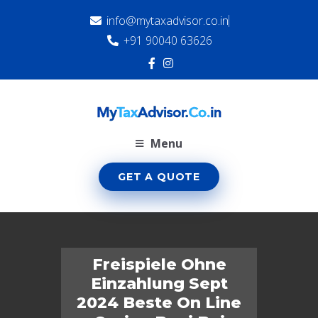
info@mytaxadvisor.co.in
+91 90040 63626
Menu
GET A QUOTE
Freispiele Ohne
Einzahlung Sept
2024 Beste On Line