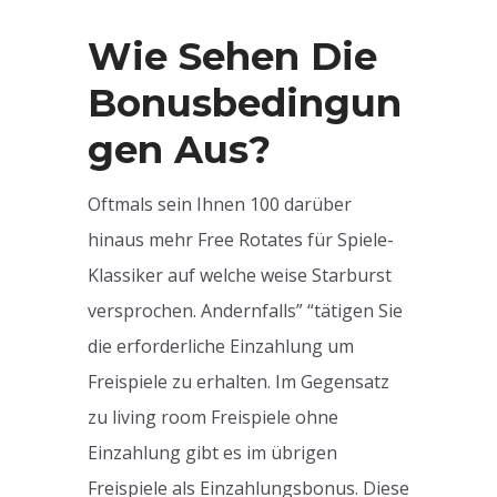
Wie Sehen Die
Bonusbedingun
gen Aus?
Oftmals sein Ihnen 100 darüber
hinaus mehr Free Rotates für Spiele-
Klassiker auf welche weise Starburst
versprochen. Andernfalls” “tätigen Sie
die erforderliche Einzahlung um
Freispiele zu erhalten. Im Gegensatz
zu living room Freispiele ohne
Einzahlung gibt es im übrigen
Freispiele als Einzahlungsbonus. Diese