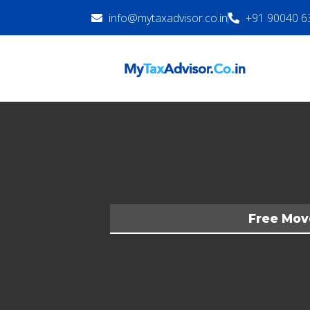
info@mytaxadvisor.co.in
+91 90040 6
Free Mov