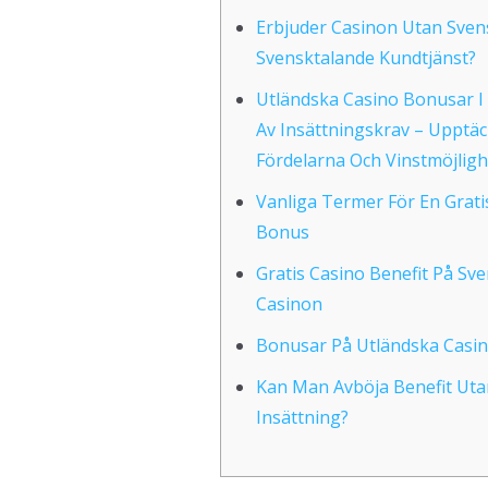
Erbjuder Casinon Utan Sven
Svensktalande Kundtjänst?
Utländska Casino Bonusar I
Av Insättningskrav – Upptä
Fördelarna Och Vinstmöjlig
Vanliga Termer För En Grati
Bonus
Gratis Casino Benefit På Sv
Casinon
Bonusar På Utländska Casi
Kan Man Avböja Benefit Uta
Insättning?