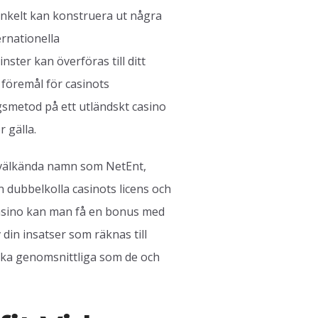
 enkelt kan konstruera ut några
ernationella
ter kan överföras till ditt
föremål för casinots
gsmetod på ett utländskt casino
 gälla.
l välkända namn som NetEnt,
n dubbelkolla casinots licens och
t casino kan man få en bonus med
v din insatser som räknas till
ika genomsnittliga som de och