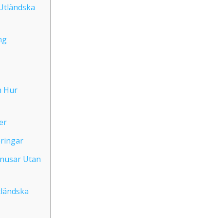
Utländska
ng
h Hur
er
eringar
onusar Utan
tländska