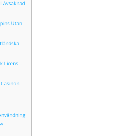
 I Avsaknad
Spins Utan
tländska
k Licens –
 Casinon
 Användning
Av