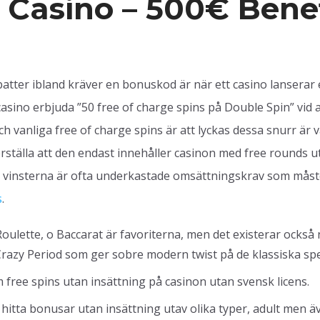
 Casino – 500€ Benef
atter ibland kräver en bonuskod är när ett casino lanserar e
e casino erbjuda ”50 free of charge spins på Double Spin” v
ch vanliga free of charge spins är att lyckas dessa snurr är
erställa att den endast innehåller casinon med free rounds uta
en vinsterna är ofta underkastade omsättningskrav som måst
s
.
 Roulette, o Baccarat är favoriterna, men det existerar ocks
Crazy Period som ger sobre modern twist på de klassiska spe
free spins utan insättning på casinon utan svensk licens.
hitta bonusar utan insättning utav olika typer, adult men äv