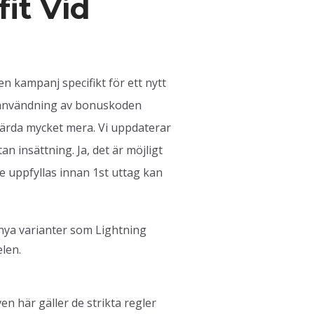
it Vid
n kampanj specifikt för ett nytt
id användning av bonuskoden
 värda mycket mera. Vi uppdaterar
n insättning. Ja, det är möjligt
e uppfyllas innan 1st uttag kan
å nya varianter som Lightning
len.
en här gäller de strikta regler